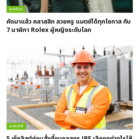
ไลฟ์สไตล์
คัดมาแล้ว คลาสสิก สวยหรู แมตช์ได้ทุกโอกาส กับ
7 นาฬิกา Rolex ผู้หญิงระดับโลก
เทคโนโลยี
5 เช็กลิสต์ก่อนสั่งซื้อบอลสกรู JPF เลือกอย่างไรให้