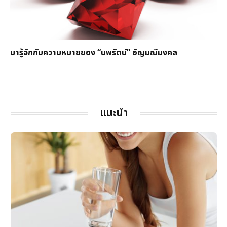
มารู้จักกับความหมายของ “นพรัตน์” อัญมณีมงคล
แนะนำ