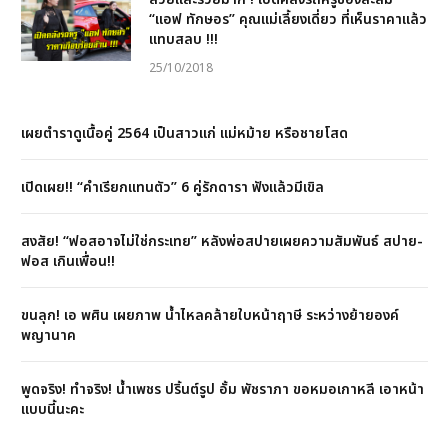
“เเอฟ ทักษอร” คุณเเม่เลี้ยงเดี่ยว ที่เห็นราคาแล้ว
แทบสลบ !!!
25/10/2018
เผยตำราดูเนื้อคู่ 2564 เป็นสาวแก่ แม่หม้าย หรือชายโสด
เปิดเผย!! “คำเรียกแทนตัว” 6 คู่รักดารา ฟังแล้วมีเขิล
สงสัย! “ฟอสอาจไม่ใช่กระเทย” หลังพ่อสปายเผยความสัมพันธ์ สปาย-
ฟอส เกินเพื่อน!!
ขนลุก! เอ พศิน เผยภาพ น้ำไหลคล้ายใบหน้าฤาษี ระหว่างย้ายองค์
พญานาค
พูดจริง! ทำจริง! น้ำเพชร ปริ้นต์รูป อั้ม พัชราภา ขอหมอเกาหลี เอาหน้า
แบบนี้นะคะ