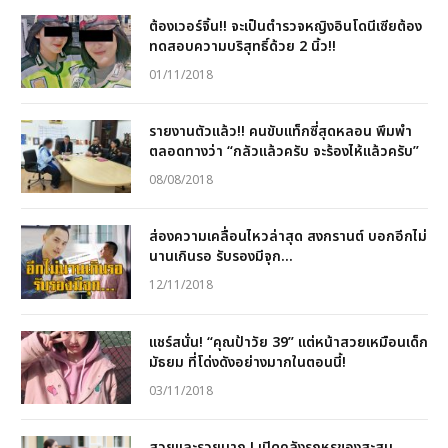
ต้องเวอร์จิ้น!! จะเป็นตำรวจหญิงอินโดนีเซียต้อง
ทดสอบความบริสุทธิ์ด้วย 2 นิ้ว!!
01/11/2018
รายงานตัวแล้ว!! คนขับแท็กซี่สุดหลอน พึมพำ
ตลอดทางว่า “กลัวแล้วครับ จะร้องไห้แล้วครับ”
08/08/2018
ส่องความเคลื่อนไหวล่าสุด สงกรานต์ บอกอีกไม่
นานเกินรอ รับรองมีจุก…
12/11/2018
แชร์สนั่น! “คุณป้าวัย 39” แต่หน้าสวยเหมือนเด็ก
มัธยม ที่โด่งดังอย่างมากในตอนนี้!
03/11/2018
สวยและรวยมาก ! เปิดคลังรถหรูของสะสม