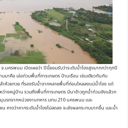
.นครพนม เปิดเผยว่า ปีนี้ยอมรับว่าระดับน้ำโขงสูงมากกว่าทุกปี
ามมาคือ เอ่อท่วมพื้นที่การเกษตร บ้านเรือน เช่นเดียวกันกับ
ลำห้วยทวย ที่รองรับน้ำจากหลายพื้นที่ก่อนไหลลงแม่น้ำโขง แต่
ว่างหมู่บ้าน รวมถึงพื้นที่การเกษตร มีนาข้าวถูกน้ำท่วมขังแล้วก
สนับสนุนรถจากหน่วยงานทหาร มทบ.210 นครพนม และ
คาดว่าหากระดับน้ำโขงไม่ลดลง จะส่งผลกระทบมากขึ้น และน้ำ