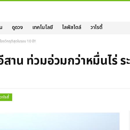
ิน
ดูดวง
เทคโนโลยี
ไลฟ์สไตล์
วาไรตี้
้ำโขงวิกฤติสุดในรอบ 10 ปี!!
อีสาน ท่วมอ่วมกว่าหมื่นไร่ ร
วาไรตี้