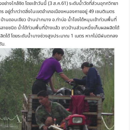
่างใกล้ชิด โดยเช้าวันนี้ (3 ส.ค.61) ระดับน้ำวัดที่ส่วนอุทกวิทยา
ตร อยู่ต่ำกว่าตลิ่งในเขตอำเภอเมืองหนองคายอยู่ 49 เซนติเมตร
ณบ้านดอนเขียว บ้านปากมาง อ.ท่าบ่อ น้ำโขงได้หนุนเข้าท่วมพื้นที่
ยชนิด น้ำได้ท่วมพื้นที่บ้างแล้ว ชาวบ้านส่วนหนึ่งเก็บผลผลิตได้
ลผลิตได้ โดยระดับน้ำบางช่วงสูงประมาณ 1 เมตร หากไม่มีฝนตกลง
ับ.