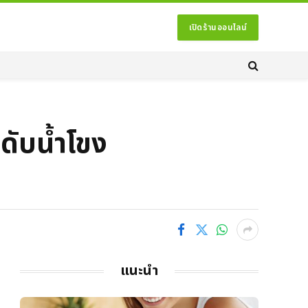
เปิดร้านออนไลน์
ะดับน้ำโขง
แนะนำ