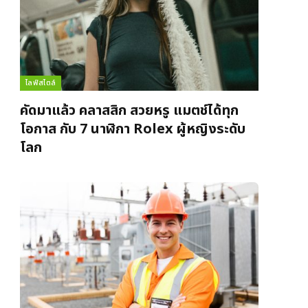
ไลฟ์สไตล์
คัดมาแล้ว คลาสสิก สวยหรู แมตช์ได้ทุก
โอกาส กับ 7 นาฬิกา Rolex ผู้หญิงระดับ
โลก