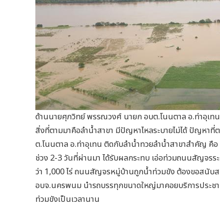
ด้านนายศุภวิทย์ พรรณวงศ์ นายก อบต.โนนตาล อ.ท่าอุเทน จ
สิ่งที่ตามมาคือลำน้ำสาขา มีปัญหาไหลระบายไม่ได้ ปัญหาที่ต
ต.โนนตาล อ.ท่าอุเทน ติดกับลำน้ำทวยลำน้ำสาขาสำคัญ คือ 
ช่วง 2-3 วันที่ผ่านมา ได้รับผลกระทบ เอ่อท่วมถนนสัญจรระห
ว่า 1,000 ไร่ ถนนสัญจรหมู่บ้านถูกน้ำท่วมขัง ต้องขอ
อบจ.นครพนม นำรถบรรทุกขนาดใหญ่มาคอยบริการประชาชน 
ท่วมขังเป็นเวลานาน