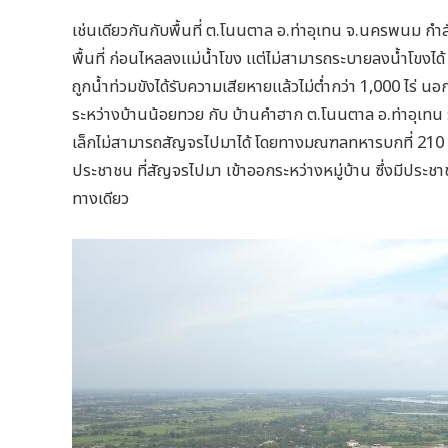
เช่นเดียวกันกับพื้นที่ ต.โนนตาล อ.ท่าอุเทน จ.นครพนม กำ
พื้นที่ ก่อนไหลลงแม่น้ำโขง แต่ไม่สามารถระบายลงน้ำโขงได
ถูกน้ำท่วมขังได้รับความเสียหายแล้วไม่ต่ำกว่า 1,000 ไร่ 
ระหว่างบ้านน้อยทวย กับ บ้านคำฮาก ต.โนนตาล อ.ท่าอุเทน 
เล็กไม่สามารถสัญจรไปมาได้ โดยทางมณฑลทหารบกที่ 210
ประชาชน ที่สัญจรไปมา เข้าออกระหว่างหมู่บ้าน ซึ่งมีประช
ทางเดียว