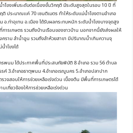
น้ำโขงเพิ่มระดับต่อเนื่องขั้นวิกฤติ มีระดับสูงสุดในรอบ 10 ปี ที่
วิกฤติ ประมาณแค่ 70 เซนติเมตร ทำให้ระดับแม่น้ำโขงตามอำเภอ
ม อ.ท่าอุเทน อ.เมือง ได้รับผลกระทบหนัก ระดับน้ำโขงบางจุดสูง
ื้นที่การเกษตร รวมถึงบ้านเรือนของชาวบ้าน นอกจากนี้ยังส่งผลให้
สงคราม ลำน้ำอูน รวมถึงลำห้วยสาขา มีปริมาณน้ำเกินความจุ
น้ำโขงได้
พนม ได้ประกาศพื้นที่ประสบภัยพิบัติ 8 อำเภอ รวม 56 ตำบล
สวรรค์ 3.อำเภอธาตุพนม 4.อำเภอเรณูนคร 5.อำเภอปลาปาก
สอบให้การช่วยเหลือเร่งด่วน เบื้องต้น มีพื้นที่การเกษตรได้
นเกี่ยวข้องให้การช่วยเหลือเร่งด่วน