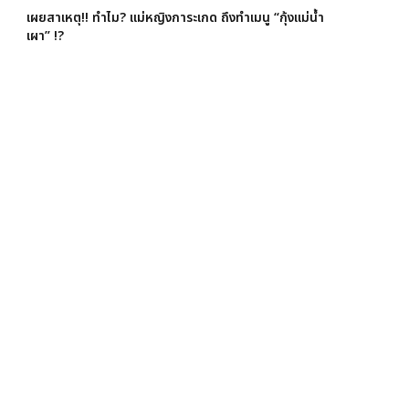
เผยสาเหตุ!! ทำไม? แม่หญิงการะเกด ถึงทำเมนู “กุ้งแม่น้ำ
เผา” !?