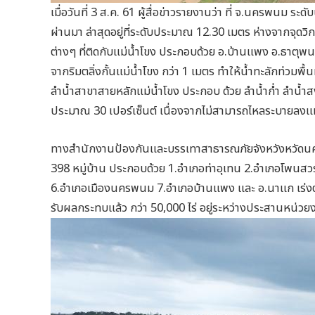
เมื่อวันที่ 3 ส.ค. 61 ผู้สื่อข่าวรายงานว่า ที่ จ.นครพนม ระดับ
ผ่านมา ล่าสุดอยู่ที่ระดับประมาณ 12.30 เมตร ห่างจากจุด
ต่างๆ ที่ติดกับแม่น้ำโขง ประกอบด้วย อ.บ้านแพง อ.ธาตุพน
จากริมตลิ่งกั้นแม่น้ำโขง กว่า 1 เมตร ทำให้น้ำทะลักท่วมพ
ลำน้ำสาขาสายหลักแม่น้ำโขง ประกอบ ด้วย ลำน้ำก่ำ ลำน้ำ
ประมาณ 30 เปอร์เซ็นต์ เนื่องจากไม่สามารถไหลระบายลงแม่
ทางสำนักงานป้องกันและบรรเทาสาธารณภัยจังหวังหวัดนคร
398 หมู่บ้าน ประกอบด้วย 1.อำเภอท่าอุเทน 2.อำเภอโพน
6.อำเภอเมืองนครพนม 7.อำเภอบ้านแพง และ อ.นาแก เร่งตรวจ
รับผลกระทบแล้ว กว่า 50,000 ไร่ อยู่ระหว่างประสานหน่วยงา