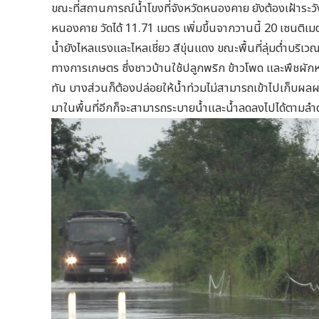
ขณะที่สถานการณ์น้ำโขงที่จังหวัดหนองคาย ยังต้องเฝ้าระวังอย
หนองคาย วัดได้ 11.71 เมตร เพิ่มขึ้นจากวานนี้ 20 เซนติเม
น้ำยังไหลแรงและไหลเชี่ยว สีขุ่นแดง ขณะพื้นที่ลุ่มต่ำบริเว
ทางการเกษตร ซึ่งชาวบ้านใช้ปลูกพริก ข้าวโพด และพืชผักหลา
ทัน บางส่วนก็ต้องปล่อยให้น้ำท่วมไม่สามารถเข้าไปเก็บผ
มาในพื้นที่อีกก็จะสามารถระบายน้ำและน้ำลดลงไปได้ตามลำด