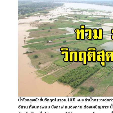
น้ำโขงสูงเข้าขั้นวิกฤตในรอบ 10 ปี หนุนลำน้ำสาขาเอ่อ
อีสาน ทั้งนครพนม บึงกาฬ หนองคาย ต้องเผชิญภาวะน้ำสูง 