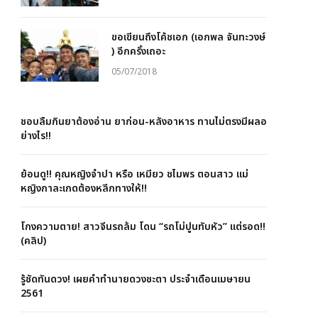
ขอเขียนถึงโค้ชเอก (เอกพล จันทะวงษ์
) อีกครั้งเถอะ
05/07/2018
ชอบลืมกินยาต้องอ่าน ยาก่อน-หลังอาหาร ทานไม่ตรงมีผลอ
ย่างไร!!
ย้อนดู!! คุณหญิงจำปา หรือ เหมียว ชไมพร ตอนสาว แม่
หญิงกาละเกดต้องหลีกทางให้!!
โกงความตาย! สาวจีนรถล้ม โดน “รถโม่ปูนทับหัว” แต่รอด!!
(คลิป)
รู้ชัดทันดวง! เผยคำทำนายดวงชะตา ประจำเดือนเมษายน
2561