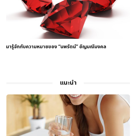
มารู้จักกับความหมายของ “นพรัตน์” อัญมณีมงคล
แนะนำ