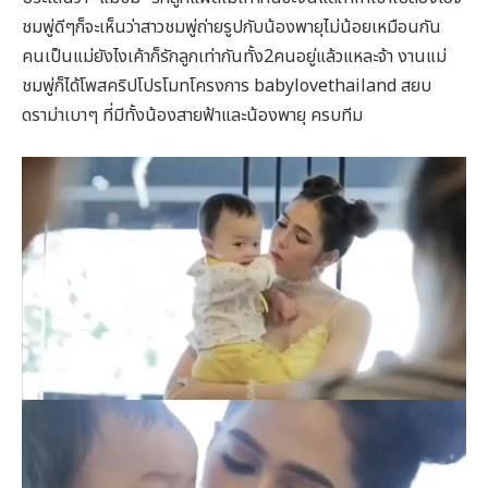
ชมพู่ดีๆก็จะเห็นว่าสาวชมพู่ถ่ายรูปกับน้องพายุไม่น้อยเหมือนกัน
คนเป็นแม่ยังไงเค้าก็รักลูกเท่ากันทั้ง2คนอยู่แล้วแหละจ้า งานแม่
ชมพู่ก็ได้โพสคริปโปรโมทโครงการ babylovethailand สยบ
ดราม่าเบาๆ ที่มีทั้งน้องสายฟ้าและน้องพายุ ครบทีม