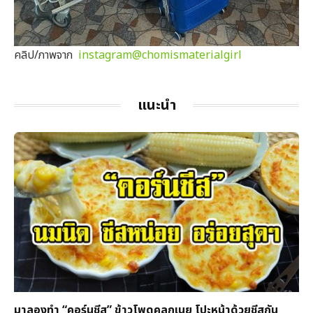
คลิป/ภาพจาก
instagram@chomismaterialgirl
แนะนำ
มาลองทำ “คอร์นชีส” ข้าวโพดคลุกเนย โปะหน้าด้วยชีสกัน