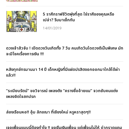
5 ราศีกราฟชีวิตพุ่งที่สุด ใช่ราศีของคุณหรือ
เปล่า? รีบมาเช็กกัน
14/01/2019
ดวงเจ้าสัวจับ ! เปิดดวงวันเกิดทั้ง 7 วัน คนเกิดวันใดดวงดีเป็นพิเศษ มัก
จะมีโชคเรื่องการเงิน !!!
หลังทุกข์ทรมานมา 14 ปี เด็กหญิงที่มีแฝดปรสิตงอกออกมาใกล้ได้ผ่า
แล้ว!!
“ระเบียบรัตน์” ขอวิจารณ์ เพลงดัง “ครางชื่ออ้ายแน” จวกยับคนแต่ง
เพลงจิตใจสกปรก
ส่องเรือนหอ!! อุ้ม ลักขณา ที่เชียงใหม่ หรูหราสุดๆ!!
เจอเพื่อนแบบนี้ต้องทำไง !! ขอยืมเงินเพื่อน แต่เพื่อนไม่ให้ ด่ากราดแถม