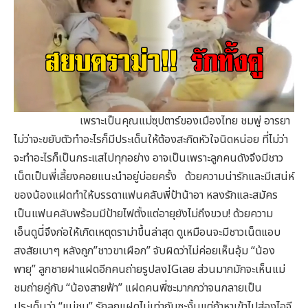
เพราะเป็นคุณแม่ซุปตาร์ของเมืองไทย ชมพู่ อารยา
ไม่ว่าจะขยับตัวทำอะไรก็มีประเด็นให้ต้องสะกิดหัวใจนิดหน่อย ที่ไม่ว่า
จะทำอะไรก็เป็นกระแสไปทุกอย่าง อาจเป็นเพราะลูกคนดังจึงมีชาว
เน็ตเป็นพี่เลี้ยงคอยแนะนำอยู่บ่อยครั้ง ด้วยความน่ารักและมีเสน่ห์
ของน้องแฝดทำให้บรรดาแฟนคลับพี่ป้าน้าอา หลงรักและสมัคร
เป็นแฟนคลับพร้อมมีป้ายไฟตั้งแต่อายุยังไม่ถึงขวบ! ด้วยความ
เอ็นดูนี่จึงก่อให้เกิดเหตุดราม่าขึ้นล่าสุด ดูเหมือนจะมีชาวเน็ตแอบ
สงสัยเบาๆ หลังถูก”ชาวขาเผือก” จับผิดว่าไม่ค่อยเห็นอุ้ม “น้อง
พายุ” ลูกชายฝาแฝดอีกคนถ่ายรูปลงIGเลย ส่วนมากมักจะเห็นแม่
ชมถ่ายคู่กับ “น้องสายฟ้า” แฝดคนพี่ซะมากกว่าจนกลายเป็น
ประเด็นว่า “แม่ชม” รักลูกแฝดไม่เท่ากันซะงั้นแต่ถ้าหาเข้าไปส่องไอจี