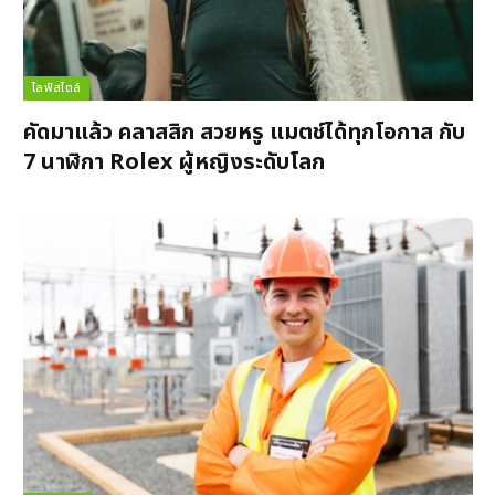
ไลฟ์สไตล์
คัดมาแล้ว คลาสสิก สวยหรู แมตช์ได้ทุกโอกาส กับ
7 นาฬิกา Rolex ผู้หญิงระดับโลก