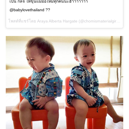
เป็น กลจ ให้ขุ่นแม่มือใหม่ทุกคนนะฮ๊าาาาาาา
@babylovethailand ??
โพสต์ที่แชร์โดย
Araya Alberta Hargate
(@chomismaterialgirl) เมื่อ