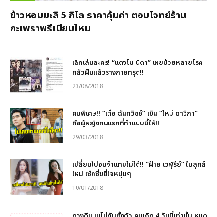
ข้าวหอมมะลิ 5 กิโล ราคาคุ้มค่า ตอบโจทย์ร้าน
กะเพราพรีเมียมไหม
เลิกเล่นละคร! “แตงโม นิดา” เผยป่วยหลายโรค
กลัวฝืนแล้วร่างกายทรุด!!
23/08/2018
คนพิเศษ!! “เต๋อ ฉันทวิชช์” เขิน “ใหม่ ดาวิกา”
คือผู้หญิงคนแรกที่ทำแบบนี้ให้!!
29/03/2018
เปลี่ยนไปจนจำแทบไม่ได้!! “ฝ้าย เวฬุรีย์” ในลุกส์
ใหม่ เซ็กซี่ขยี่ใจหนุ่มๆ
10/01/2018
ดวงดีแบบไม่ทันตั้งตัว คนเกิด 4 วันนี้เท่านั้น หมด