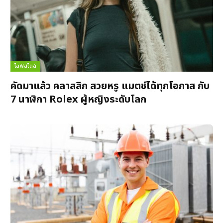
ไลฟ์สไตล์
คัดมาแล้ว คลาสสิก สวยหรู แมตช์ได้ทุกโอกาส กับ
7 นาฬิกา Rolex ผู้หญิงระดับโลก