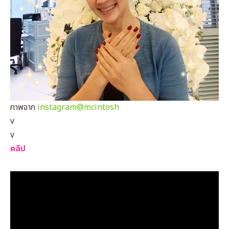
ภาพจาก
instagram@mcintosh
v
v
คลิป