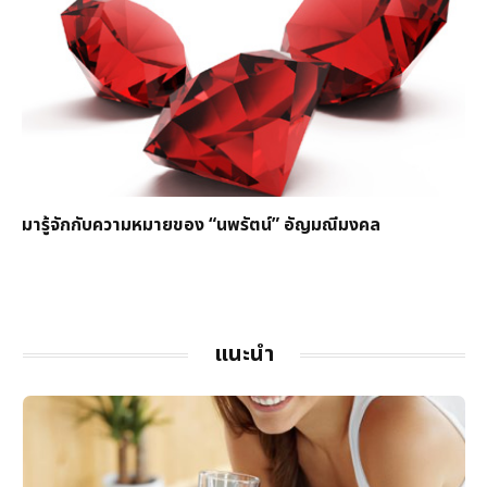
มารู้จักกับความหมายของ “นพรัตน์” อัญมณีมงคล
แนะนำ