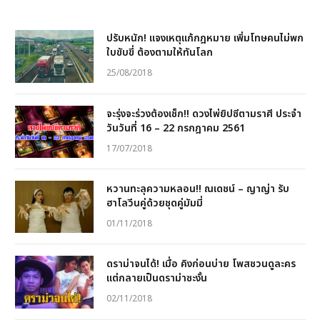
ปรับหนัก! แจงเหตุแก้กฎหมาย เพิ่มโทษคนไม่พก
ใบขับขี่ ต้องตามให้ทันโลก
25/08/2018
จะรุ่งจะร่วงต้องเช็ก!! ดวงไพ่ยิปซีตามราศี ประจำ
วันวันที่ 16 – 22 กรกฎาคม 2561
17/07/2018
หวานทะลุความหลอน!! ณเดชน์ – ญาญ่า รับ
ฮาโลวีนคู่ด้วยชุดคู่มัมมี่
01/11/2018
ดราม่าจนได้! เมื่อ คิงก่อนบ่าย โพสชวนดูละคร
แต่กลายเป็นดราม่าซะงั้น
02/11/2018