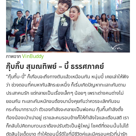
ภาพจาก
VinBuddy
กุ๊บกิ๊บ สุมณทิพย์ – บี้ ธรรศภาคย์
“กุ๊บกิ๊บ-บี้” ก็เกือบจะถึงทางตันแล้วเหมือนกัน หนุ่มบี้ เคยเล่าให้ฟัง
ว่า ช่วงตอนที่คบหากันสักระยะหนึ่ง ก็เริ่มเกิดปัญหาทะเลาะกันตาม
ประสาคนรัก แต่กลายเป็นเรื่องเล็กๆ น้อยๆ เพราะต่างคนต่างไม่
ยอมกัน ทะเลาะกันหนักจนต้องมานั่งคุยกันว่าควรจะเลิกกันจน
กระทั่งมาทราบว่า ตัวเองกำลังจะกลายเป็นพ่อคน กุ๊บกิ๊บกำลังตั้ง
ท้องน้องเป่าเปาอยู่ เราและคนรอบข้างก็ให้กำลังใจและเตือนสติ เรา
ก็กลับไปคิดทบทวนเราต้องปรับตัวเป็นผู้ใหญ่ โชคดีที่ตอนนั้นไม่ได้
ตัดสินใจเด็ดขาด ทำให้ตอนนี้รู้ดีใจที่มีชีวิตคู่และมีครอบครัวที่น่ารัก