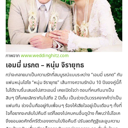
ภาพจาก
www.weddinghitz.com
เอมมี่ มรกต – หนุ่ม จิรายุทธ
กว่าจะกลายมาเป็นความรักที่สมบูรณ์แบบระหว่าง “เอมมี่ มรกต” กับ
แฟนหนุ่มไฮโซ “หนุ่ม จิรายุทธ” เส้นทางความรักนับ 10 ปีของคู่นี้ก็
ไม่ได้ราบรื่นเสมอไปสาวเอมมี่ เคยเปิดใจว่า ตอนที่คบกันมาเป็น
สิบๆ ปีก็เคยเลิกรากันไปถึง 2 ปีเต็ม เป็นช่วงเว้นวรรคจากคำว่าเป็น
แฟนกัน ช่วงนั้นคืออยู่กับเพื่อนๆ ร้องไห้เสียใจอยู่เป็นเดือนๆ ทั้งที่
ใจก็อยากจะกลับไปคืนดี แต่ก็ลองไปคบคนอื่นดูบ้าง ก็พบว่าไม่โอเค
จึงยอมลดศักดิ์ศรีตัวเองงตามไปง้อคืนดี ปรับลดทิฏฐิและจูนความ