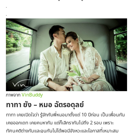
.
.
ภาพจาก
VinBuddy
ทาทา ยัง – หมอ ฉัตรอดุลย์
ทาทา เคยเปิดใจว่า รู้จักกับพี่หมอมาตั้งแต่ 10 ปีก่อน เป็นเพื่อนกัน
เคยออกเดท เคยคบหากัน แต่ก็เลิกรากันไปถึง 2 รอบ เพราะ
ทัศนคติต่างกันและจูนกันไม่ได้พอมีจังหวะและโอกาสที่เหมาะสม