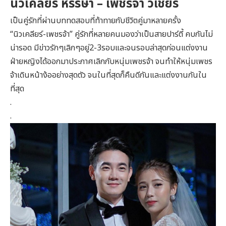
นิวเคลียร์ หรรษา – เพชรจ้า วิเชียร
เป็นคู่รักที่ผ่านบททดสอบที่ท้าทายกับชีวิตคู่มาหลายครั้ง
“นิวเคลียร์-เพชรจ้า” คู่รักที่หลายคนมองว่าเป็นสายปาร์ตี้ คบกันไม่
น่ารอด มีข่าวรักๆเลิกๆอยู่2-3รอบและจนรอบล่าสุดก่อนแต่งงาน
ฝ่ายหญิงได้ออกมาประกาศเลิกกับหนุ่มเพชรจ้า จนทำให้หนุ่มเพชร
จ้าเดินหน้าง้ออย่างสุดตัว จนในที่สุดก็คืนดีกันและแต่งงานกันใน
ที่สุด
.
.