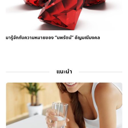
มารู้จักกับความหมายของ “นพรัตน์” อัญมณีมงคล
แนะนำ