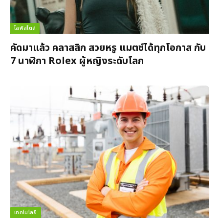
ไลฟ์สไตล์
คัดมาแล้ว คลาสสิก สวยหรู แมตช์ได้ทุกโอกาส กับ
7 นาฬิกา Rolex ผู้หญิงระดับโลก
เทคโนโลยี