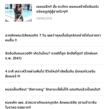
เจอแฉอีก!! มิ้ง ศวภัทร เจอคนสร้างไอจีแฉรัว
ปล่อยรูปคู่ผู้ชายรัวๆ!!!
29/08/2018
ดวงลักษณะนิสัยคนเกิด 7 วัน เผยว่าคุณนั้นมีบุคลิกอย่างไรในสายตา
คนอื่น !!
จัดอันดับคนดวงดี!! เกิดวันไหน? ดวงดีที่สุด รักปังที่สุด!! (ปักษ์แรก
ก.พ. 2561)
4 ราศี เคราะห์ร้ายผ่านพ้นไป ชีวิตใหม่กำลังเริ่มต้น มีเกณฑ์รวยรับ
ซัมเมอร์ !!!
หมอแล็บเตือน! “อังกาบหนู” รักษามะเร็งไม่ได้-แถมกินแล้วเป็นหมัน!!
หมอเค้ก เผย..ช่วงเวลาเกิดบอกบุคลิก ลักษณะนิสัย (ตามตำราจีน
โบราณ) ตรงมาก!!