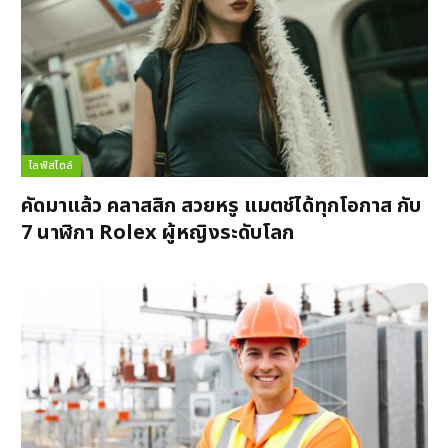
ไลฟ์สไตล์
คัดมาแล้ว คลาสสิก สวยหรู แมตช์ได้ทุกโอกาส กับ
7 นาฬิกา Rolex ผู้หญิงระดับโลก