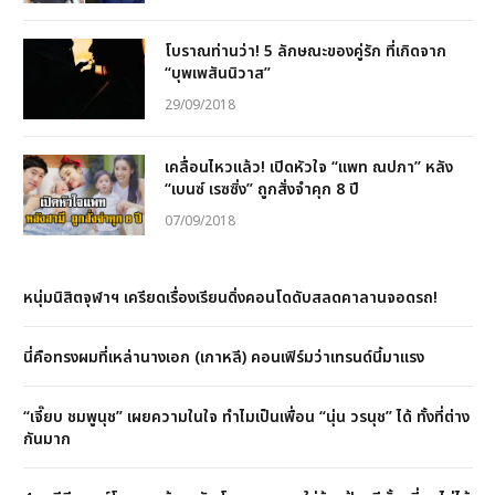
โบราณท่านว่า! 5 ลักษณะของคู่รัก ที่เกิดจาก
“บุพเพสันนิวาส”
29/09/2018
เคลื่อนไหวแล้ว! เปิดหัวใจ “แพท ณปภา” หลัง
“เบนซ์ เรซซิ่ง” ถูกสั่งจำคุก 8 ปี
07/09/2018
หนุ่มนิสิตจุฬาฯ เครียดเรื่องเรียนดิ่งคอนโดดับสลดคาลานจอดรถ!
นี่คือทรงผมที่เหล่านางเอก (เกาหลี) คอนเฟิร์มว่าเทรนด์นี้มาแรง
“เจี๊ยบ ชมพูนุช” เผยความในใจ ทำไมเป็นเพื่อน “นุ่น วรนุช” ได้ ทั้งที่ต่าง
กันมาก