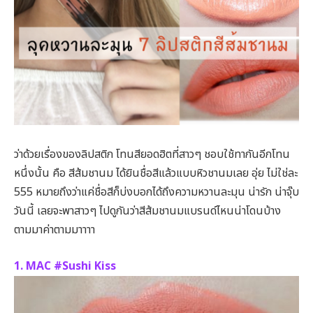
ว่าด้วยเรื่องของลิปสติก โทนสียอดฮิตที่สาวๆ ชอบใช้ทากันอีกโทน
หนึ่งนั้น คือ สีส้มชานม ได้ยินชื่อสีแล้วแบบหิวชานมเลย อุ่ย ไม่ใช่ละ
555 หมายถึงว่าแค่ชื่อสีก็บ่งบอกได้ถึงความหวานละมุน น่ารัก น่าจุ๊บ
วันนี้ เลยจะพาสาวๆ ไปดูกันว่าสีส้มชานมแบรนด์ไหนน่าโดนบ้าง
ตามมาค่าตามมาาาา
1. MAC #Sushi Kiss