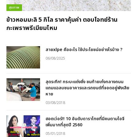
สุขภาพ
ข้าวหอมมะลิ 5 กิโล ราคาคุ้มค่า ตอบโจทย์ร้าน
กะเพราพรีเมียมไหม
สายxlpe คืออะไร ใช้ประโยชน์อย่างไรบ้าง ?
06/08/2025
สุดระทึก! กระบะแต่งซิ่ง ชนท้ายเก๋งกลางถนน
แถมแฉลบชนอาคารและรถยนต์ที่จอดอยู่พังเสีย
หาย
03/08/2018
ฮอตเว่อร์!! 10 อันดับดาราไทยที่มีคนตามไอจี
เพิ่มมากที่สุดปี 2560
05/01/2018