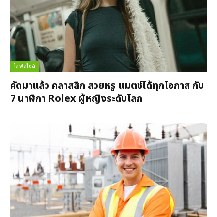
ไลฟ์สไตล์
คัดมาแล้ว คลาสสิก สวยหรู แมตช์ได้ทุกโอกาส กับ
7 นาฬิกา Rolex ผู้หญิงระดับโลก