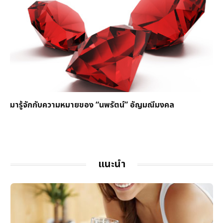
มารู้จักกับความหมายของ “นพรัตน์” อัญมณีมงคล
แนะนำ