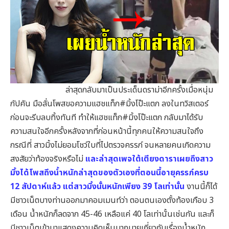
ล่าสุดกลับมาเป็นประเด็นดราม่าอีกครั้งเมื่อหนุ่ม
กัปคัน มือลั่นโพสขอความแฮชแท็ก#มิ้งโป๊ะแตก ลงในทวิสเตอร์
ก่อนจะรีบลบทิ้งทันที ทำให้แฮชแท็ก#มิ้งโป๊ะแตก กลับมาได้รับ
ความสนใจอีกครั้งหลังจากที่ก่อนหน้านี้ทุกคนให้ความสนใจถึง
กรณีที่ สาวมิ้งไม่ยอมโชว์ใบที่ไปตรวจครรภ์ จนหลายคนเกิดความ
สงสัยว่าท้องจริงหรือไม่
และล่าสุดเพจใต้เตียงดาราเผยถึงสาว
มิ้งได้โพสถึงน้ำหนักล่าสุดของตัวเองที่ตอนนี้อายุครรภ์ครบ
12 สัปดาห์แล้ว
แต่สาวมิ้งนั้นหนักเพียง 39 โลเท่านั้น
งานนี้ก็ได้
มีชาวเน็ตบางท่านออกมาคอมเมนท์ว่า ตอนตนเองตั้งท้องเกือบ 3
เดือน น้ำหนักก็ลดจาก 45-46 เหลือแค่ 40 โลเท่านั้นเช่นกัน และก็
มีชาวเน็ตเข้ามาแสดงความคิดเห็นมากมายเกี่ยวกับเรื่องน้ำหนัก