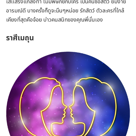
เสเเสร้งแกล้งทำ ไม่มีพิษภัยกับใคร เป็นคนซื่อสัตว์ ยิ้มง่าย
อารมณ์ดี บางครั้งก็ดูจะมึนๆหน่อย รักสัตว์ ตัวละครที่ใกล้
เคียงที่สุดคือจ้อย บ่าวคนสนิทของคุณพี่นั่นเอง
ราศีเมถุน