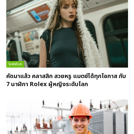
ไลฟ์สไตล์
คัดมาแล้ว คลาสสิก สวยหรู แมตช์ได้ทุกโอกาส กับ
7 นาฬิกา Rolex ผู้หญิงระดับโลก