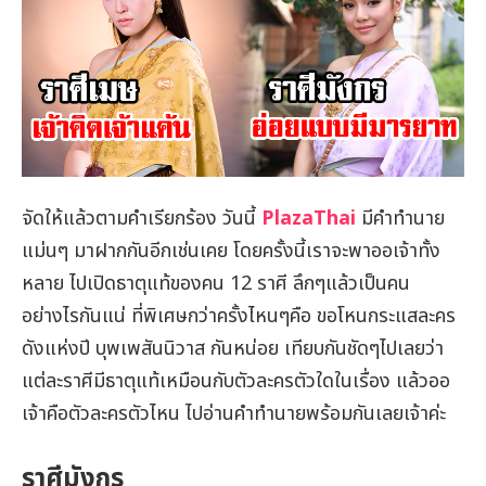
จัดให้แล้วตามคำเรียกร้อง วันนี้
PlazaThai
มีคำทำนาย
แม่นๆ มาฝากกันอีกเช่นเคย โดยครั้งนี้เราจะพาออเจ้าทั้ง
หลาย ไปเปิดธาตุแท้ของคน 12 ราศี ลึกๆแล้วเป็นคน
อย่างไรกันแน่ ที่พิเศษกว่าครั้งไหนๆคือ ขอโหนกระแสละคร
ดังแห่งปี บุพเพสันนิวาส กันหน่อย เทียบกันชัดๆไปเลยว่า
แต่ละราศีมีธาตุแท้เหมือนกับตัวละครตัวใดในเรื่อง แล้วออ
เจ้าคือตัวละครตัวไหน ไปอ่านคำทำนายพร้อมกันเลยเจ้าค่ะ
ราศีมังกร