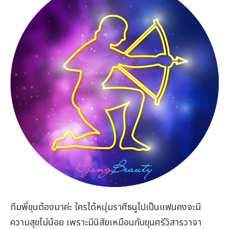
ทีมพี่ขุนต้องมาค่ะ ใครได้หนุ่มราศีธนูไปเป็นแฟนคงจะมี
ความสุขไม่น้อย เพราะมีนิสัยเหมือนกับขุนศรีวิสารวาจา