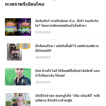
กะเพราพรีเมียมไหม
จัดอันดับ!! ดวงปักษ์แรก มี.ค. 2561 คนเกิดวัน
ใด? โชคลาภเงินทองพร้อมใจวิ่งเข้าหา
02/03/2018
นี่หรือคนไทย ! แย่งกันขึ้นBTS แซงคิวคนพิการ
นั่งวีลแชร์!!!
28/08/2018
ก้อง ห้วยไร่ ใจดี ให้ร้องฟรีไม่คิดค่าลิขสิทธิ์ บอก
นำไปร้อง/เล่น ได้เลย!
29/10/2018
เปิดชีวิตล่าสุด คุณหนูไฮโซ “ครีม เปรมสินี” หลัง
แต่งงาน ชีวิตดีราวเจ้าหญิง