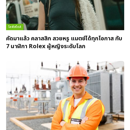
ไลฟ์สไตล์
คัดมาแล้ว คลาสสิก สวยหรู แมตช์ได้ทุกโอกาส กับ
7 นาฬิกา Rolex ผู้หญิงระดับโลก