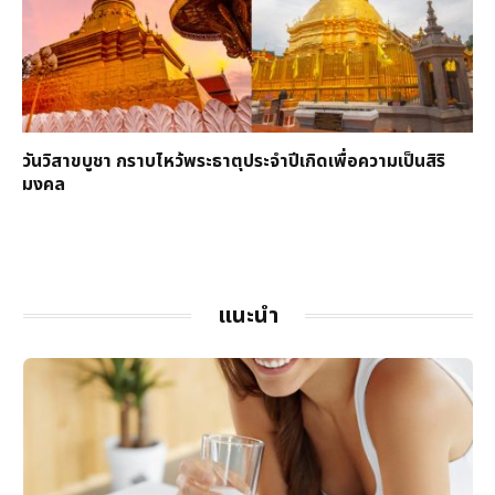
วันวิสาขบูชา กราบไหว้พระธาตุประจำปีเกิดเพื่อความเป็นสิริ
มงคล
แนะนำ