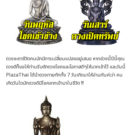
ดวงชะตาชีวิตคนมักมีการเปลี่ยนแปลงอยู่เสมอ หากช่วงนี้ปีนี้คุณ
ดวงดีก็ขอให้ท่านรีบตักตวงโชคและโอกาสดีๆให้มากเข้าไว้ และวันนี้
PlazaThai ได้นำดวงทายทักทั้ง 7 วันเกิดมาให้อ่านกันค่ะว่า คน
เกิดวันใดมักดวงดีมีโชคลาภเข้ามาในชีวิต !!!