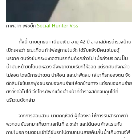
ภาพจาก เฟซบุ๊ก
Social Hunter V.ss
ทั้งนี้ นายยุทธนา เนียมเงิน อายุ 42 ปี อาสาสมัครตำรวจบ้าน
เปิดเผยว่า ขณะที่ตนทำไฟอยู่ภายในวัด ได้รับแจ้งมีคนขโมยตู้
บริจาค ตนจึงขับกระบะติดตามรถคันดังกล่าวไป เมื่อถึงบริเวณปั๊ม
น้ำมันหน้าวัดโตนดหลวง จึงพยายามเรียกให้จอด แต่รถคันดังกล่าว
ไม่จอด โดยมีการปาขวด ปาค้อน และปาพัดลม ใส่มาที่รถของตน จึง
ตัดสินใจขับรถพุ่งชนรถของคนร้ายให้ตกข้างทาง แต่รถของคนร้าย
ยังวิ่งต่อไปได้ จึงโทรศัพท์แจ้งเจ้าหน้าที่ตำรวจสกัดจับกุมได้ที่
บริเวณดังกล่าว
จากการสอบสวน นายคฤหัสดิ์ ผู้ต้องหา ให้การรับสารภาพว่า
พวกตนขับรถมาเที่ยวทะเลกันที่ อ.ชะอำ และได้นอนค้างแรมกัน
ภายในรถ จนตอนเช้าได้ขับรถไปตามถนนสายคันกั้นน้ำเค็มตามจีพี