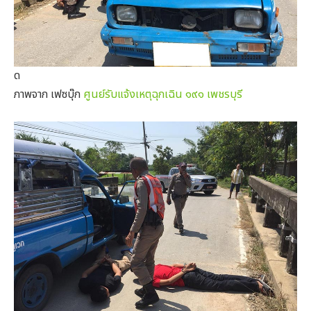
ด
ภาพจาก เฟซบุ๊ก
ศูนย์รับแจ้งเหตุฉุกเฉิน ๑๙๑ เพชรบุรี