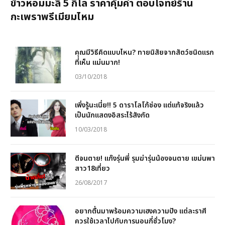
ข้าวหอมมะลิ 5 กิโล ราคาคุ้มค่า ตอบโจทย์ร้าน
กะเพราพรีเมียมไหม
คุณมีวิธีคิดแบบไหน? ทายนิสัยจากสัตว์ชนิดแรก
ที่เห็น แม่นมาก!
03/10/2018
เพิ่งรู้นะเนี่ย!! 5 ดาราโลโก้ช่อง แต่แท้จริงแล้ว
เป็นนักแสดงอิสระไร้สังกัด
10/03/2018
ตีจนตาย! แก๊งรุ่นพี่ รุมฆ่ารุ่นน้องจนตาย เขม่นพา
สาว18เที่ยว
26/08/2017
อยากตื่นมาพร้อมความเฮงความปัง แต่ละราศี
ควรใช้เวลาไปกับการนอนกี่ชั่วโมง?