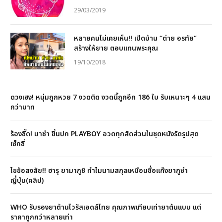
29/03/2019
หลายคนไม่เคยเห็น!! เปิดบ้าน “ต่าย อรทัย”
สร้างให้ยาย ตอบแทนพระคุณ
19/10/2018
ดวงเฮง! หนุ่มถูกหวย 7 งวดติด งวดนี้ถูกอีก 186 ใบ รับเหนาะๆ 4 แสน
กว่าบาท
ร้องซี๊ด! มาช่า ขึ้นปก PLAYBOY อวดทุกสัดส่วนในชุดหนังรัดรูปสุด
เซ็กซี่
ไขข้อสงสัย!! ฮารุ ยามากูชิ ทำไมนามสกุลเหมือนชื่อแก๊งยากูซ่า
ญี่ปุ่น(คลิป)
WHO รับรองยาต้านไวรัสเอดส์ไทย คุณภาพเทียบเท่ายาต้นเเบบ เเต่
ราคาถูกกว่าหลายเท่า