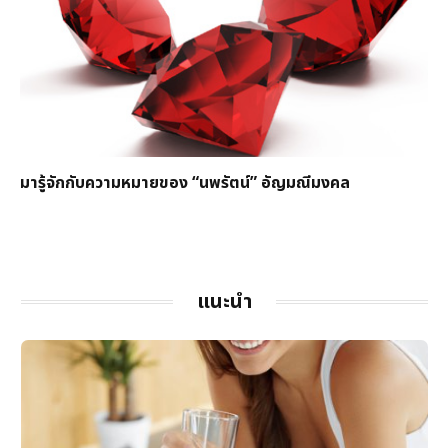
มารู้จักกับความหมายของ “นพรัตน์” อัญมณีมงคล
แนะนำ