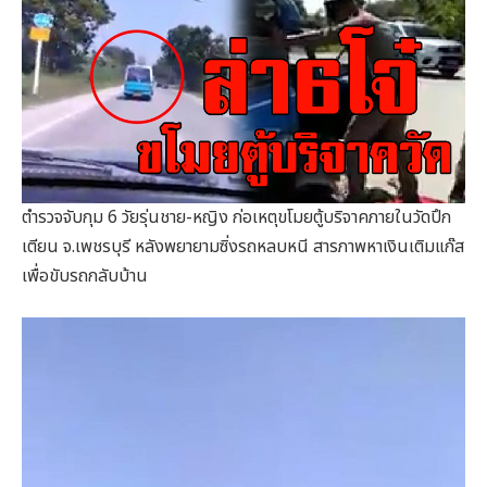
ตำรวจจับกุม 6 วัยรุ่นชาย-หญิง ก่อเหตุขโมยตู้บริจาคภายในวัดปึก
เตียน จ.เพชรบุรี หลังพยายามซิ่งรถหลบหนี สารภาพหาเงินเติมแก๊ส
เพื่อขับรถกลับบ้าน