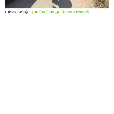
ภาพจาก เฟซบุ๊ก
ศูนย์รับแจ้งเหตุฉุกเฉิน ๑๙๑ เพชรบุรี