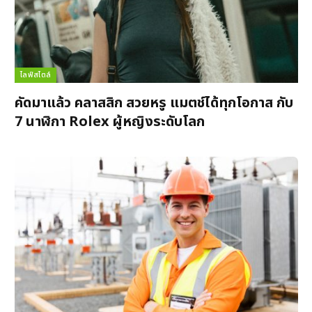
ไลฟ์สไตล์
คัดมาแล้ว คลาสสิก สวยหรู แมตช์ได้ทุกโอกาส กับ
7 นาฬิกา Rolex ผู้หญิงระดับโลก