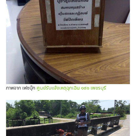
ภาพจาก เฟซบุ๊ก
ศูนย์รับแจ้งเหตุฉุกเฉิน ๑๙๑ เพชรบุรี