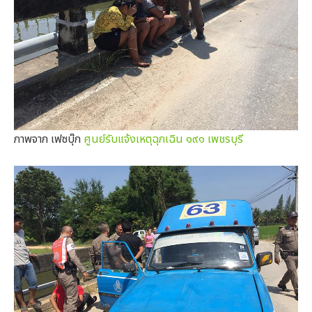
ภาพจาก เฟซบุ๊ก
ศูนย์รับแจ้งเหตุฉุกเฉิน ๑๙๑ เพชรบุรี