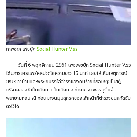
ภาพจาก เฟซบุ๊ก
Social Hunter V.ss
วันที่ 6 พฤศจิกายน 2561 เพจเฟซบุ๊ก Social Hunter V.ss
ได้มีการเผยแพร่คลิปวิดีโอความยาว 15 นาที เผยให้เห็นเหตุการณ์
ขณะชาวบ้านและพระ ขับรถไล่ล่ารถของคนร้ายที่ก่อเหตุขโมยตู้
บริจาคของวัดปึกเตียน ต.ปึกเตียน อ.ท่ายาง จ.เพชรบุรี แล้ว
พยายามหลบหนี ก่อนมาจนมุมถูกรถของเจ้าหน้าที่ตำรวจชนสกัดจับ
ตัวไว้ได้