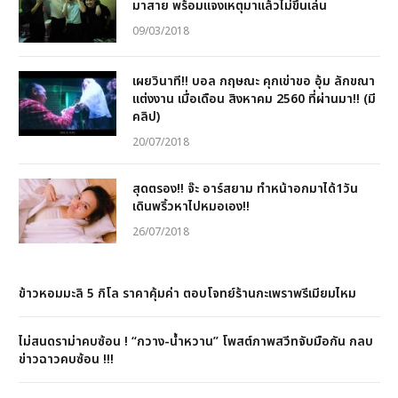
มาสาย พร้อมแจงเหตุมาแล้วไม่ขึ้นเล่น
09/03/2018
เผยวินาที!! บอล กฤษณะ คุกเข่าขอ อุ้ม ลักขณา
แต่งงาน เมื่อเดือน สิงหาคม 2560 ที่ผ่านมา!! (มี
คลิป)
20/07/2018
สุดตรอง!! จ๊ะ อาร์สยาม ทำหน้าอกมาได้1วัน
เดินพริ้วหาไปหมอเอง!!
26/07/2018
ข้าวหอมมะลิ 5 กิโล ราคาคุ้มค่า ตอบโจทย์ร้านกะเพราพรีเมียมไหม
ไม่สนดราม่าคบซ้อน ! “กวาง-น้ำหวาน” โพสต์ภาพสวีทจับมือกัน กลบ
ข่าวฉาวคบซ้อน !!!