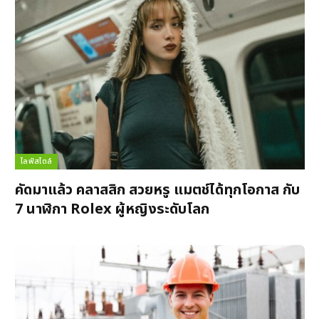
ไลฟ์สไตล์
คัดมาแล้ว คลาสสิก สวยหรู แมตช์ได้ทุกโอกาส กับ
7 นาฬิกา Rolex ผู้หญิงระดับโลก