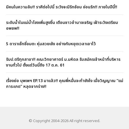
มีคนในความลับ!! ราศีต่อไปนี้ ระวังจะมีรักซ้อน ซ่อนรัก!! ภายในปีนี้!!
ระดับน้ำในแม่น้ำโขงเพิ่มสูงขึ้น เตือนชาวอำนาจเจริญ เฝ้าระวังเตรียม
อพยพ!!
5 ดาราเซ็กซี่อมตะ หุ่นสวยเช้ง อย่างกับหยุดเวลาเอาไว้
รับป.ตรีทุกสาขา!! คณะวิทยาศาตร์ ม.มหิดล รับสมัครเจ้าหน้าที่บริหาร
งานทั่วไป ตั้งแต่วันนี้ถึง 17 ต.ค. 61
เรื่องย่อ บุพเพฯ EP.13 มาแล้ว!! คุณพี่หมื่นจะทำยังไง เมื่อวิญญาณ “แม่
การะเกด” หลุดจากร่าง!!
© Copyright 2004-2026 All right reserved.