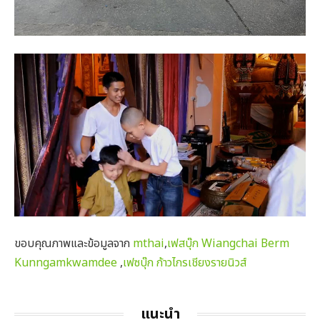
ขอบคุณภาพและข้อมูลจาก
mthai
,
เฟสบุ๊ก Wiangchai Berm
Kunngamkwamdee
,
เฟซบุ๊ก ก้าวไกรเชียงรายนิวส์
แนะนำ