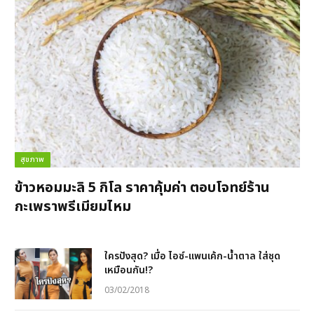
สุขภาพ
ข้าวหอมมะลิ 5 กิโล ราคาคุ้มค่า ตอบโจทย์ร้าน
กะเพราพรีเมียมไหม
ใครปังสุด? เมื่อ ไอซ์-แพนเค้ก-น้ำตาล ใส่ชุด
เหมือนกัน!?
03/02/2018