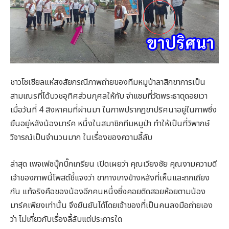
ชาวโซเชียลแห่สงสัยกรณีภาพถ่ายของทีมหมูป่าลาสิกขาการเป็น
สามเณรที่ได้บวชอุทิศส่วนกุศลให้กับ จ่าแซมที่วัดพระธาตุดอยเวา
เมื่อวันที่ 4 สิงหาคมที่ผ่านมา ในภาพปรากฏขาปริศนาอยู่ในภาพซึ่ง
ยืนอยู่หลังน้องมาร์ค หนึ่งในสมาชิกทีมหมูป่า ทำให้เป็นที่วิพากษ์
วิจารณ์เป็นจำนวนมาก ในเรื่องของความลี้ลับ
ล่าสุด เพจเฟซบุ๊กบิ๊กเกรียน เปิดเผยว่า คุณเวียงชัย คุณงามความดี
เจ้าของภาพนี้โพสต์ชี้แจงว่า ขากางเกงข้างหลังที่เห็นและถกเถียง
กัน แท้จริงคือของน้องอีกคนหนึ่งซึ่งคอยติดสอยห้อยตามน้อง
มาร์คเพียงเท่านั้น จึงยืนยันได้โดยเจ้าของที่เป็นคนลงมือถ่ายเอง
ว่า ไม่เกี่ยวกับเรื่องลี้ลับแต่ประการใด