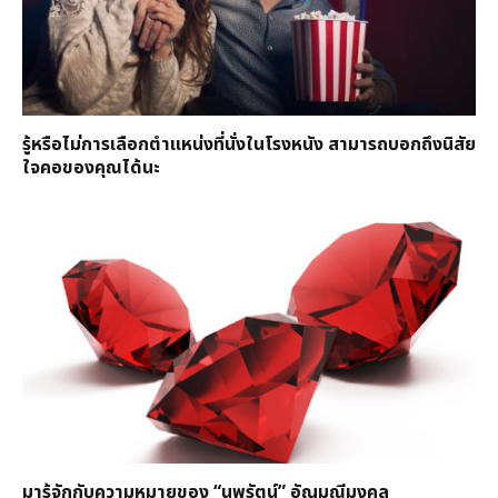
รู้หรือไม่การเลือกตำแหน่งที่นั่งในโรงหนัง สามารถบอกถึงนิสัย
ใจคอของคุณได้นะ
มารู้จักกับความหมายของ “นพรัตน์” อัญมณีมงคล