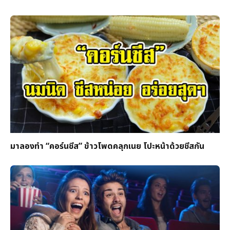
มาลองทำ “คอร์นชีส” ข้าวโพดคลุกเนย โปะหน้าด้วยชีสกัน