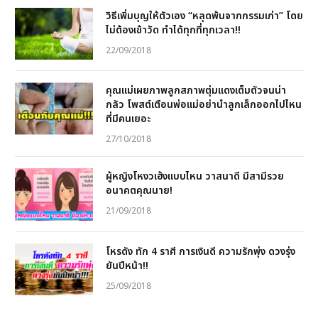
วิธีเพิ่มบุญให้ตัวเอง “หลุดพ้นจากกรรมเก่า” โดย
ไม่ต้องเข้าวัด ทำได้ทุกที่ทุกเวลา!!
22/09/2018
คุณแม่เผยภาพลูกสภาพตุ่มแดงเต็มตัวจนน่า
กลัว โพสต์เตือนพ่อแม่อย่านำลูกเล็กออกไปไหน
ที่มีคนเยอะ
27/10/2018
ผู้หญิงโหงวเฮ้งแบบไหน วาสนาดี มีสามีรวย
อนาคตคุณนาย!
21/09/2018
โหรดัง ทัก 4 ราศี การเงินดี ความรักพุ่ง ดวงรุ่ง
ยันปีหน้า!!
25/09/2018