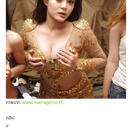
ภาพจาก
www.manager.co.th
คลิป
v