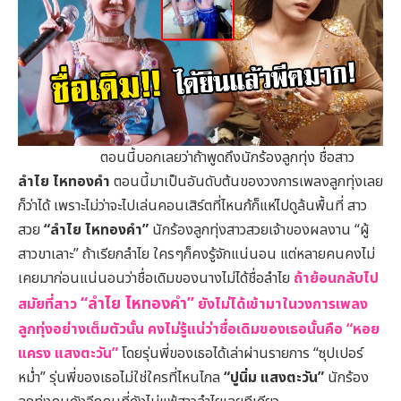
ตอนนี้บอกเลยว่าถ้าพูดถึงนักร้องลูกทุ่ง ชื่อสาว
ลำไย ไหทองคำ
ตอนนี้มาเป็นอันดับต้นของวงการเพลงลูกทุ่งเลย
ก็ว่าได้ เพราะไม่ว่าจะไปเล่นคอนเสิร์ตที่ไหนก้ก็แห่ไปดูล้นพื้นที่ สาว
สวย
“ลำไย ไหทองคำ”
นักร้องลูกทุ่งสาวสวยเจ้าของผลงาน “ผู้
สาวขาเลาะ” ถ้าเรียกลำไย ใครๆก็คงรู้จักแน่นอน แต่หลายคนคงไม่
เคยมาก่อนแน่นอนว่าชื่อเดิมของนางไม่ได้ชื่อลำไย
ถ้าย้อนกลับไป
“ลำไย ไหทองคำ”
สมัยที่สาว
ยังไม่ได้เข้ามาในวงการเพลง
ลูกทุ่งอย่างเต็มตัวนั้น คงไม่รู้แน่ว่าชื่อเดิมของเธอนั้นคือ
“หอย
แครง แสงตะวัน”
โดยรุ่นพี่ของเธอได้เล่าผ่านรายการ “ซุปเปอร์
หม่ำ” รุ่นพี่ของเธอไม่ใช่ใครที่ไหนไกล
“ปูนิ่ม แสงตะวัน”
นักร้อง