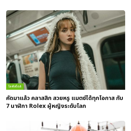
ไลฟ์สไตล์
คัดมาแล้ว คลาสสิก สวยหรู แมตช์ได้ทุกโอกาส กับ
7 นาฬิกา Rolex ผู้หญิงระดับโลก