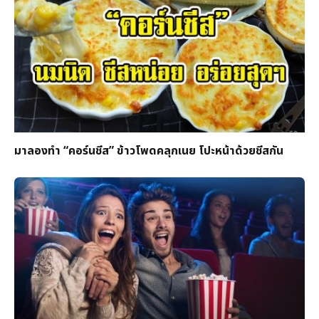
มาลองทำ “คอร์นชีส” ข้าวโพดคลุกเนย โปะหน้าด้วยชีสกัน