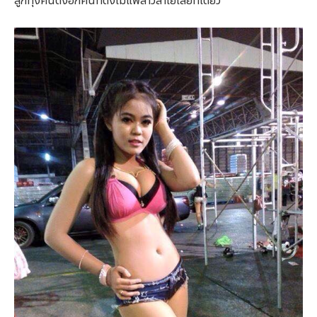
ลูกทุ่งคนดังอีกคนที่ดังไม่แพ้สาวลำไยเลยทีเดียว