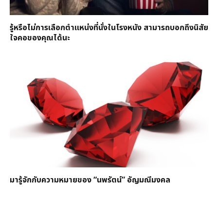
รู้หรือไม่การเลือกตำแหน่งที่นั่งในโรงหนัง สามารถบอกถึงนิสัย
ใจคอของคุณได้นะ
มารู้จักกับความหมายของ “นพรัตน์” อัญมณีมงคล