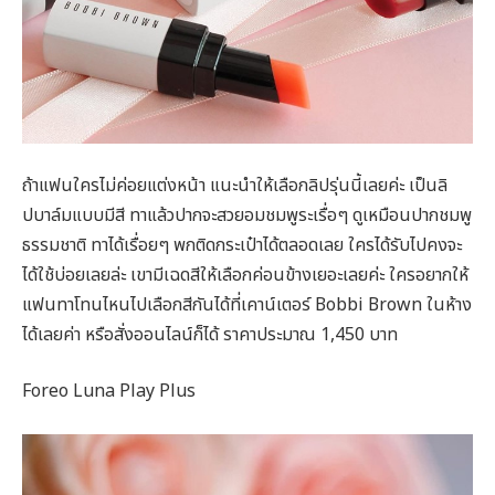
ถ้าแฟนใครไม่ค่อยแต่งหน้า แนะนำให้เลือกลิปรุ่นนี้เลยค่ะ เป็นลิ
ปบาล์มแบบมีสี ทาแล้วปากจะสวยอมชมพูระเรื่อๆ ดูเหมือนปากชมพู
ธรรมชาติ ทาได้เรื่อยๆ พกติดกระเป๋าได้ตลอดเลย ใครได้รับไปคงจะ
ได้ใช้บ่อยเลยล่ะ เขามีเฉดสีให้เลือกค่อนข้างเยอะเลยค่ะ ใครอยากให้
แฟนทาโทนไหนไปเลือกสีกันได้ที่เคาน์เตอร์ Bobbi Brown ในห้าง
ได้เลยค่า หรือสั่งออนไลน์ก็ได้ ราคาประมาณ 1,450 บาท
Foreo Luna Play Plus