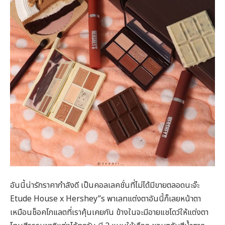
อันนี้น่ารักราคากำลังดี เป็นคอลเลคชั่นที่ไม่ได้มีขายตลอดนะจ๊ะ
Etude House x Hershey”s พาเลทแต่งตาอันนี้ก็เลยหน้าตา
เหมือนช็อคโกแลตที่เราคุ้นเคยกัน ข้างในจะมีอายแชโดว์ให้แต่งตา