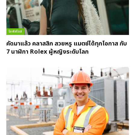
ไลฟ์สไตล์
คัดมาแล้ว คลาสสิก สวยหรู แมตช์ได้ทุกโอกาส กับ
7 นาฬิกา Rolex ผู้หญิงระดับโลก