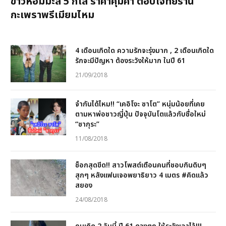
ข้าวหอมมะลิ 5 กิโล ราคาคุ้มค่า ตอบโจทย์ร้าน
กะเพราพรีเมียมไหม
4 เดือนเกิดใด ความรักจะรุ่งมาก , 2 เดือนเกิดใด
รักจะมีปัญหา ต้องระวังให้มาก ในปี 61
21/09/2018
จำกันได้ไหม!! “เคอิโงะ ซาโต” หนุ่มน้อยที่เคย
ตามหาพ่อชาวญี่ปุ่น ปัจจุบันโตแล้วกับชื่อใหม่
“ซากุระ”
11/08/2018
ช็อกสุดขีด!! สาวโพสต์เตือนคนที่ชอบกินดิบๆ
สุกๆ หลังแฟนเจอพยาธิยาว 4 เมตร #คิดแล้ว
สยอง
24/08/2018