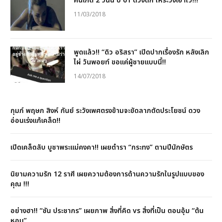
คนเกิด 2 วันนี้ ปี 61 ดวงตก ให้ระวังเอาไว้!!!
11/03/2018
พูดแล้ว!! “ดิว อริสรา” เปิดปากเรื่องรัก หลังเลิก
ไผ่ วันพอยท์ ขอแค่ผู้ชายแบบนี้!!
14/07/2018
กุมภ์ พฤษภ สิงห์ กันย์ ระวังเพศตรงข้ามจะขัดลาภตัดประโยชน์ ดวง
อ่อนเร่งแก้เคล็ด!!
เปิดเคล็ดลับ บูชาพระแม่คงคา!! เผยตำรา “กระทง” ตามปีนักษัตร
นิยามความรัก 12 ราศี เผยความต้องการด้านความรักในรูปแบบของ
คุณ !!!
อย่างฮา!! “ซัน ประชากร” เผยภาพ สิ่งที่คิด vs สิ่งที่เป็น ตอนอุ้ม “ต้น
หอม”