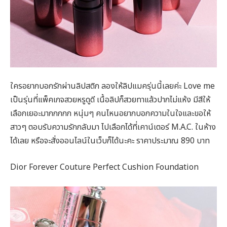
ใครอยากบอกรักผ่านลิปสติก ลองให้ลิปแมครุ่นนี้เลยค่ะ Love me
เป็นรุ่นที่แพ็คเกจสวยหรูดูดี เนื้อลิปก็สวยทาแล้วปากไม่แห้ง มีสีให้
เลือกเยอะมากกกกก หนุ่มๆ คนไหนอยากบอกความในใจและขอให้
สาวๆ ตอบรับความรักกลับมา ไปเลือกได้ที่เคาน์เตอร์ M.A.C. ในห้าง
ได้เลย หรือจะสั่งออนไลน์ในเว็บก็ได้นะคะ ราคาประมาณ 890 บาท
Dior Forever Couture Perfect Cushion Foundation