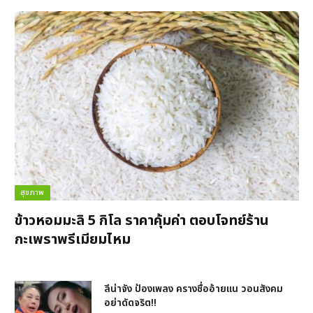
สุขภาพ
ข้าวหอมมะลิ 5 กิโล ราคาคุ้มค่า ตอบโจทย์ร้าน
กะเพราพรีเมียมไหม
ลีน่าจัง ป้องเพลง ครางชื่ออ้ายแน วอนสังคม
อย่าดัดจริต!!