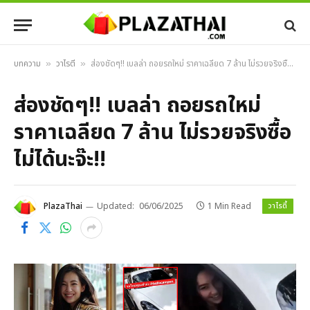
บทความ
วาไรตี้
ส่องชัดๆ!! เบลล่า ถอยรถใหม่ ราคาเฉลียด 7 ล้าน ไม่รวยจริงซื้อไม่ได้นะจ๊ะ!!
»
»
ส่องชัดๆ!! เบลล่า ถอยรถใหม่
ราคาเฉลียด 7 ล้าน ไม่รวยจริงซื้อ
ไม่ได้นะจ๊ะ!!
วาไรตี้
PlazaThai
Updated:
06/06/2025
1 Min Read