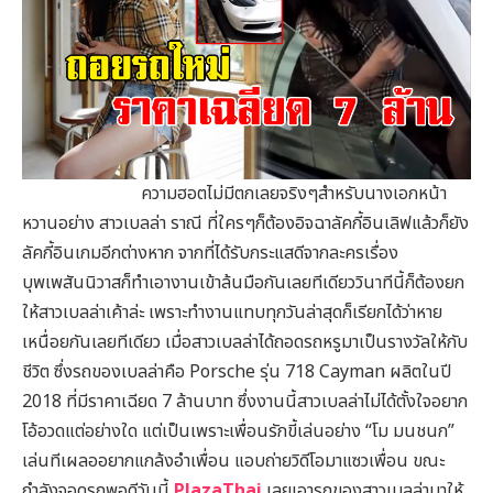
ความฮอตไม่มีตกเลยจริงๆสำหรับนางเอกหน้า
หวานอย่าง สาวเบลล่า ราณี ที่ใครๆก็ต้องอิจฉาลัคกี้อินเลิฟแล้วก็ยัง
ลัคกี้อินเกมอีกต่างหาก จากที่ได้รับกระแสดีจากละครเรื่อง
บุพเพสันนิวาสก็ทำเอางานเข้าล้นมือกันเลยทีเดียววินาทีนี้ก็ต้องยก
ให้สาวเบลล่าเค้าล่ะ เพราะทำงานแทบทุกวันล่าสุดก็เรียกได้ว่าหาย
เหนื่อยกันเลยทีเดียว เมื่อสาวเบลล่าได้ถอดรถหรูมาเป็นรางวัลให้กับ
ชีวิต ซึ่งรถของเบลล่าคือ Porsche รุ่น 718 Cayman ผลิตในปี
2018 ที่มีราคาเฉียด 7 ล้านบาท ซึ่งงานนี้สาวเบลล่าไม่ได้ตั้งใจอยาก
โอ้อวดแต่อย่างใด แต่เป็นเพราะเพื่อนรักขี้เล่นอย่าง “โม มนชนก”
เล่นทีเผลออยากแกล้งอำเพื่อน แอบถ่ายวิดีโอมาแซวเพื่อน ขณะ
กำลังจอดรถพอดีวันนี้
PlazaThai
เลยเอารถของสาวเบลล่ามาให้