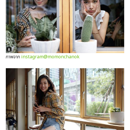
ภาพจาก
instagram@momonchanok