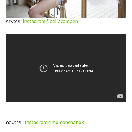
ภาพจาก
instagram@bellacampen
คลิปจาก
instagram@momonchanok