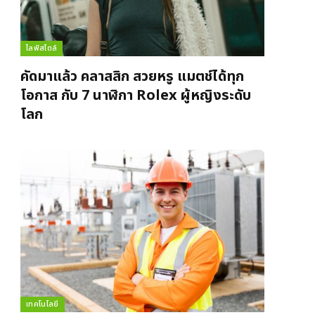
ไลฟ์สไตล์
คัดมาแล้ว คลาสสิก สวยหรู แมตช์ได้ทุก
โอกาส กับ 7 นาฬิกา Rolex ผู้หญิงระดับ
โลก
เทคโนโลยี