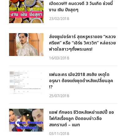
เปิดดวง!!! คนดวงดี 3 วันเกิด ช่วงนี้
งาน เงิน ปังสุดๆ
23/02/2018
ส่องซูเปอร์คาร์ สุดหรูหราของ “หลวง
ศรียศ” หรือ “เอิร์ธ วิศววิท” หล่อรวย
ฟาดใจสาวๆทั้งพระนคร!
16/03/2018
แฟนละคร เมีย2018 สงสัย เหตุใด
อรุณา ต้องแต่งชุดดำหลังเปลี่ยนลุค
!?
25/07/2018
แอฟ ทักษอร ชีวิตหลังหย่าแฮปปี้ ขอ
โฟกัสเรื่องลูก ปัดตอบข่าวลือ
สงกรานต์ – แมท
03/11/2018