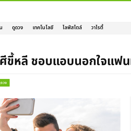
ิน
ดูดวง
เทคโนโลยี
ไลฟ์สไตล์
วาไรตี้
ราศีขี้หลี ชอบแอบนอกใจแฟนท
ูดวง