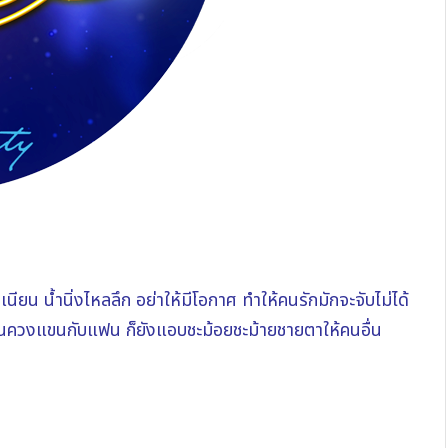
แนบเนียน น้ำนิ่งไหลลึก อย่าให้มีโอกาศ ทำให้คนรักมักจะจับไม่ได้
ี่เดินควงแขนกับแฟน ก็ยังแอบชะม้อยชะม้ายชายตาให้คนอื่น