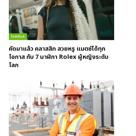
ไลฟ์สไตล์
คัดมาแล้ว คลาสสิก สวยหรู แมตช์ได้ทุก
โอกาส กับ 7 นาฬิกา Rolex ผู้หญิงระดับ
โลก