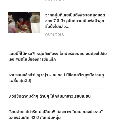
05/10/2019
จากหนุ่มที่เคยเป็นถึงพระเอกสุดฮอต
ช่อง 7 สี ปัจจุบันกลายเป็นพ่อค้าลูก
ชิ้นปิ้งไปแล้ว….
06/01/2018
แบบนี้ก็ได้หรอ?! หนุ่มถึงกับงง โชเฟอร์ขอนอน จนต้องไปขับ
เอง #มิติใหม่ของการขึ้นแท๊ก
หายงอนแล้วจ้า! ญาญ่า – ณเดชน์ มีช็อตสวีต จูงมือร่วมดู
แฟชั่นฯ(คลิป)
3 วิธีขัดตาตุ่มดำๆ ด้านๆ ให้กลับมาขาวเรียบเนียน
เรียบง่ายแต่น่ารักไม่เปลี่ยน!! ส่องภาพ “แอน ทองประสม”
ฉลองวันเกิด 42 ปี กับแฟนหนุ่ม