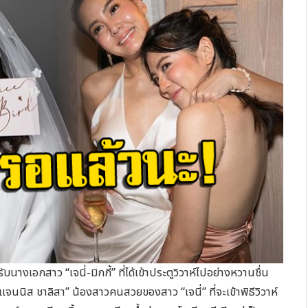
 “เจนี่-มิกกี้” ที่ได้เข้าประตูวิวาห์ไปอย่างหวานชื่น
จนนิส ชาลิสา” น้องสาวคนสวยของสาว “เจนี่” ที่จะเข้าพิธีวิวาห์