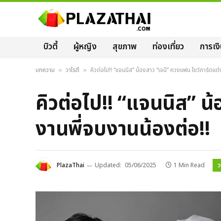
บิวตี้
ผู้หญิง
สุขภาพ
ท่องเที่ยว
การเง
บทความ
วาไรตี้
คิวต่อไป!! “แจนนิส” น้องสาว “เจนี่” ควงแฟน โชว์การ์ดแต่
»
»
คิวต่อไป!! “แจนนิส” น้
งานพี่จบงานน้องต่อ!!
ว
PlazaThai
Updated:
05/06/2025
1 Min Read