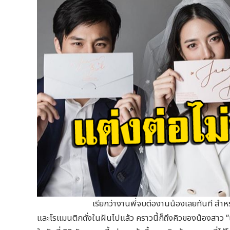
เรียกว่างานพี่จบต่องานน้องเลยทันที สำหรับนางเอกสาว
และโรแมนติกดั่งในฝันไปแล้ว คราวนี้ก็ถึงคิวของน้องสาว “แ