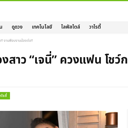
ิน
ดูดวง
เทคโนโลยี
ไลฟ์สไตล์
วาไรตี้
ง!! งานพี่จบงานน้องต่อ!!
องสาว “เจนี่” ควงแฟน โชว์ก
าไรตี้