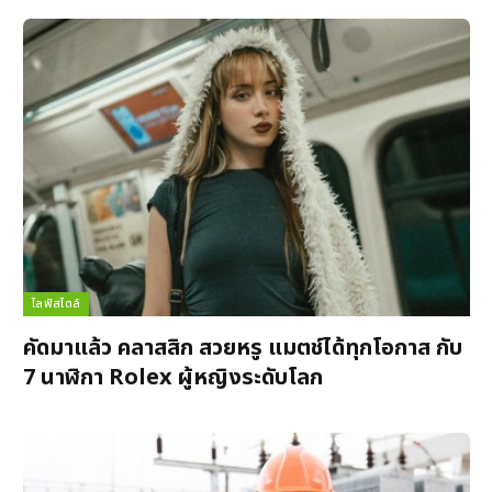
ไลฟ์สไตล์
คัดมาแล้ว คลาสสิก สวยหรู แมตช์ได้ทุกโอกาส กับ
7 นาฬิกา Rolex ผู้หญิงระดับโลก