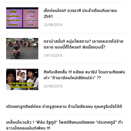
เช็กก่อนใคร!! ดวงราศี ประจำเดือนกันยายน
2561
25/08/2018
ดราม่าสนั่น!! หนุ่มโพสถาม? เอารถหลวงไปจ่าย
ตลาด แบบนี้ก็ได้หรอ!! ผิดมั้ยแบบนี้?
19/10/2018
ถึงกับเสียงสั่น !!! หลังเจ ชนาธิป โดนถามถึงแฟน
เก่า “ถ้าเขามีคนใหม่เฮิร์ทเปล่า” ??
25/08/2018
เปิดแชทลูกศิษย์ถ่อย ด่าครูสุดหยาบ ด้านโซเชียลชม คุณครูรับมือได้ดี
เคลื่อนไหวแล้ว ! “ฟิล์ม รัฐภูมิ” โพสต์ถึงคนแต่งเพลง “ประเทศกูมี” ทำ
ชาวเน็ตคอมเม้นท์เพียบ !!!