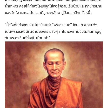
น้ำอาหาร คอยให้กำลังใจแก่ลูกให้ต่อสู้ความเจ็บป่วยและทุกข์ทรมาน
ของจิตใจ และรอนับเวลาที่ลูกจะกลับมาสู่อ้อมอกอีกครั้งหนึ่ง
“น้ำใจที่มีต่อลูกเช่นนี้เปรียบเท่า “พระอรหันต์” โดยแท้ พ่อแม่จึง
เป็นพระอรหันต์ในบ้านของเราจริงๆ ทำไมพวกท่านจึงไม่คิดทำบุญ
กับพระอรหันต์ที่อยู่ในบ้านเล่า”