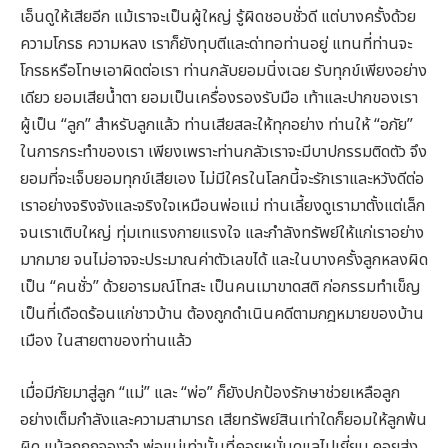
เอ็นดูให้เสียอีก แม้เราจะเป็นผู้ใหญ่ รู้ผิดชอบชั่วดี แต่บางครั้งด้วย
ความโกรธ ความหลง เราก็ยังทุบตีและด่าทอท่านอยู่ แทนที่ท่านจะ
โกรธหรือโทษเอาผิดต่อเรา ท่านกลับยอมนิ่งเฉย รับทุกข์เพียงอย่าง
เดียว ยอมเสียน้ำตา ยอมเป็นเครื่องรองรับมือ เท้าและปากของเรา
ผู้เป็น “ลูก” สำหรับลูกแล้ว ท่านเสียสละให้ทุกอย่าง ท่านให้ “อภัย”
ในการกระทำของเรา เพียงเพราะท่านกลัวเราจะมีบาปกรรมติดตัว จึง
ยอมที่จะเจ็บยอมทุกข์เสียเอง ไม่มีใครในโลกนี้จะรักเราและหวังดีต่อ
เราอย่างจริงจังและจริงใจเหมือนพ่อแม่ ท่านเลี้ยงดูเรามาตั้งแต่เล็ก
จนเราเติบใหญ่ ทุ่มเทแรงกายแรงใจ และกำลังทรัพย์ให้แก่เราอย่าง
มากมาย จนไม่อาจจะประมาณค่าตัวเลขได้ และในบางครั้งลูกหลงผิด
เป็น “คนชั่ว” ด้วยอารมณ์โทสะ เป็นคนเมาขาดสติ ก่อกรรมทำเข็ญ
เป็นที่เดือดร้อนแก่ชาวบ้าน ต้องถูกดำเนินคดีตามกฎหมายของบ้าน
เมือง ในสายตาของท่านแล้ว
เมื่อมีภัยมาสู่ลูก “แม่” และ “พ่อ” ก็ยังปกป้องรักษาช่วยเหลือลูก
อย่างเต็มกำลังและความสามารถ เสียทรัพย์สินเท่าใดก็ยอมให้ลูกพ้น
ผิด แม้ลูกถูกจองจำ พ่อแม่เท่านั้นที่คอยหมั่นดูแลไปเยี่ยม คอยส่ง