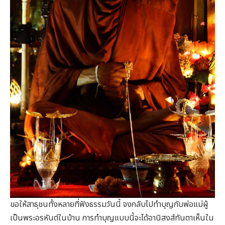
ขอให้สาธุชนทั้งหลายที่ฟังธรรมวันนี้ จงกลับไปทำบุญกับพ่อแม่ผู้
เป็นพระอรหันต์ในบ้าน การทำบุญแบบนี้จะได้อานิสงส์ทันตาเห็นใน