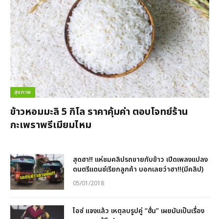
สุขภาพ
ข้าวหอมมะลิ 5 กิโล ราคาคุ้มค่า ตอบโจทย์ร้าน
กะเพราพรีเมียมไหม
สุดฮา!! แห่ชมคลิปรถขายกับข้าว เปิดเพลงแปลง
ดนตรีแดนซ์เรียกลูกค้า บอกเลยว่าฮา!!(มีคลิป)
05/01/2018
ไอซ์ แจงแล้ว เหตุลบรูปคู่ “ฮั่น” เผยมันเป็นเรื่อง