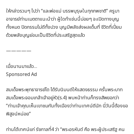
ให้กล่าวรวมๆ ไปว่า “และพ่อแม่ บรรพบุรุษในทุกภพชาติ” ครูบา
อาจารย์ท่านเมตตาแนะนำว่า ผู้ใดทำเช่นนี้บ่อยๆ จะเปิดทางบุญ
ทั้งหมด ปิดกรรมไม่ดีทั้งปวง บุญมีพลังส่งผลเต็มที่ ชีวิตที่เปี่ยม
ด้วยพลังบุญย่อมเป็นชีวิตที่ประเสริฐสุดแล้ว
—————
เมื่อนานมาแล้ว…
Sponsored Ad
สมเด็จพระพุทธาจารย์โต ได้รับนิมนต์ให้แสดงธรรม ครั้นพระบาท
สมเด็จพระจอมเกล้าเจ้าอยู่หัว(ร.4) พบหน้าท่านก็ทรงสัพยอกว่า
“ท่านเจ้าคุณเห็นเขาชมกันทั้งเมืองว่าท่านเทศน์ดีนัก นี่วันนี้ต้องขอ
พิสูจน์หน่อย”
ท่านได้เทศน์แก่ รัชกาลที่4 ว่า “พระอรหันต์ คือ พระผู้ประเสริฐ คน