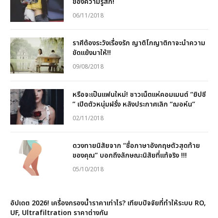
ของความรู้สึก!
06/11/2018
ราศีต้องระวังเรื่องรัก ญาติโกญาติกาจะนำความ
ขัดแย้งมาให้!!
09/08/2018
หรือจะเป็นแฟนใหม่! ชาวเน็ตแห่คอมเมนต์ “ยิปซี
” เปิดตัวหนุ่มฝรั่ง หลังประกาศเลิก “ฌอห์น”
02/11/2018
ดวงทายนิสัยจาก “ชื่อภาษาอังกฤษตัวสุดท้าย
ของคุณ” บอกถึงลักษณะนิสัยที่แท้จริง !!!
05/10/2018
อัปเดต 2026! เครื่องกรองน้ำราคาเท่าไร? เทียบปัจจัยที่ทำให้ระบบ RO,
UF, Ultrafiltration ราคาต่างกัน