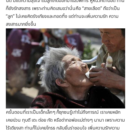
นิด มีแต่ความสุขใจ แม้ลูกเกิดออกมาแล้วพิการ หูหนวกตาบอด ท่าน
ก็ยังรักสงสาร เพราะท่านคิดเสมอว่านั่นคือ “สายเลือด” ถือว่าเป็น
“ลูก” ไม่เคยคิดรังเกียจและทอดทิ้ง แต่ท่านจะเพิ่มความรัก ความ
สงสารมากยิ่งขึ้น
ครั้นตอนที่เราเป็นเด็กเล็กๆ ก็ซุกซนรู้เท่าไม่ถึงการณ์ เราเคยหยิก
เคยข่วน ทุบตี เตะ ต่อย กัด หรือด่าทอพ่อแม่ต่างๆ นานา เพราะความ
ไร้เดียงสา ท่านก็ไม่เคยโกรธ กลับยิ้มร่าชอบใจ เพิ่มความรักความ