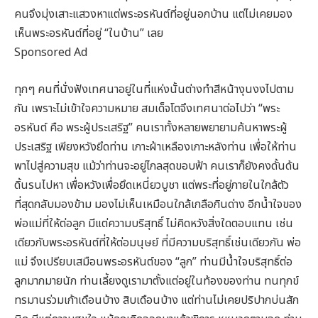
คนจึงมุ่งเสาะแสวงหาแต่พระอรหันต์ที่อยู่นอกบ้าน แต่ไม่เคยมอง
เห็นพระอรหันต์ที่อยู่ “ในบ้าน” เลย
Sponsored Ad
ทุกๆ คนที่นั่งฟังเทศนาอยู่ในที่แห่งนั้นต่างทำสีหน้างุนงงไปตาม
กัน เพราะไม่เข้าใจความหมาย สมเด็จโตจึงเทศนาต่อไปว่า “พระ
อรหันต์ คือ พระผู้ประเสริฐ” คนเราทั้งหลายพยายามค้นหาพระผู้
ประเสริฐ เพียงหวังยึดท่าน เกาะผ้าเหลืองเกาะหลังท่าน เพื่อให้ท่าน
พาไปสู่ความสุข แม้ว่าท่านจะอยู่ไกลสุดขอบฟ้า คนเราก็ยังคงดั้นด้น
ดิ้นรนไปหา เพื่อหวังเพื่อยึดเหนี่ยวบูชา แต่พระที่อยู่ภายในใกล้ตัว
ที่สุดกลับมองข้าม มองไม่เห็นเหมือนใกล้เกลือกินด่าง อีกน้ำใจของ
พ่อแม่ที่ให้ต่อลูก มีแต่ความบริสุทธิ์ ไม่คิดหวังสิ่งใดตอบแทน เช่น
เดียวกับพระอรหันต์ที่ให้ต่อมนุษย์ ที่มีความบริสุทธิ์เช่นเดียวกัน พ่อ
แม่ จึงเปรียบเสมือนพระอรหันต์ของ “ลูก” ท่านมีน้ำใจบริสุทธิ์ต่อ
ลูกมากมายนัก ท่านเลี้ยงดูเรามาตั้งแต่อยู่ในท้องของท่าน ทนทุกข์
ทรมานร่วมเก้าเดือนบ้าง สิบเดือนบ้าง แต่ท่านไม่เคยปริปากบ่นสัก