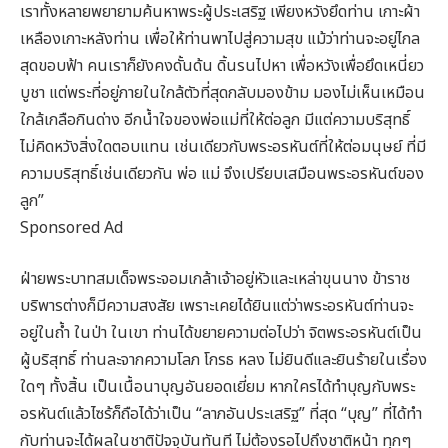
เราทั้งหลายพยายามค้นหาพระผู้ประเสริฐ เพียงหวังยึดท่าน เกาะผ้า
เหลืองเกาะหลังท่าน เพื่อให้ท่านพาไปสู่ความสุข แม้ว่าท่านจะอยู่ไกล
สุดขอบฟ้า คนเราก็ยังคงดั้นด้น ดิ้นรนไปหา เพื่อหวังเพื่อยึดเหนี่ยว
บูชา แต่พระที่อยู่ภายในใกล้ตัวที่สุดกลับมองข้าม มองไม่เห็นเหมือน
ใกล้เกลือกินด่าง อีกน้ำใจของพ่อแม่ที่ให้ต่อลูก มีแต่ความบริสุทธิ์
ไม่คิดหวังสิ่งใดตอบแทน เช่นเดียวกับพระอรหันต์ที่ให้ต่อมนุษย์ ที่มี
ความบริสุทธิ์เช่นเดียวกัน พ่อ แม่ จึงเปรียบเสมือนพระอรหันต์ของ
ลูก”
Sponsored Ad
ฝ่ายพระบาทสมเด็จพระจอมเกล้าเจ้าอยู่หัวและเหล่าขุนนาง ข้าราช
บริพารต่างก็มีความสงสัย เพราะเคยได้ยินแต่ว่าพระอรหันต์ท่านจะ
อยู่ในถ้ำ ในป่า ในเขา ท่านได้ขยายความต่อไปว่า จิตพระอรหันต์เป็น
ผู้บริสุทธิ์ ท่านละจากความโลภ โกรธ หลง ไม่ยินดีและยินร้ายในเรื่อง
ใดๆ ทั้งสิ้น เป็นเนื้อนาบุญอันยอดเยี่ยม หากใครได้ทำบุญกับพระ
อรหันต์แล้วไซร้ก็ถือได้ว่าเป็น “ลาภอันประเสริฐ” ที่สุด “บุญ” ที่ได้ทำ
กับท่านจะได้ผลในชาติปัจจุบันทันที ไม่ต้องรอไปถึงชาติหน้า ทุกๆ