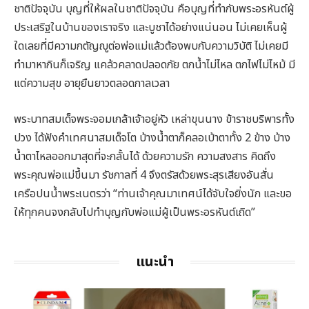
ชาติปัจจุบัน บุญที่ให้ผลในชาติปัจจุบัน คือบุญที่ทำกับพระอรหันต์ผู้
ประเสริฐในบ้านของเราจริง และบูชาได้อย่างแน่นอน ไม่เคยเห็นผู้
ใดเลยที่มีความกตัญญูต่อพ่อแม่แล้วต้องพบกับความวิบัติ ไม่เคยมี
ทำมาหากินก็เจริญ แคล้วคลาดปลอดภัย ตกน้ำไม่ไหล ตกไฟไม่ไหม้ มี
แต่ความสุข อายุยืนยาวตลอดกาลเวลา
พระบาทสมเด็จพระจอมเกล้าเจ้าอยู่หัว เหล่าขุนนาง ข้าราชบริพารทั้ง
ปวง ได้ฟังคำเทศนาสมเด็จโต บ้างน้ำตาก็คลอเบ้าตาทั้ง 2 ข้าง บ้าง
น้ำตาไหลออกมาสุดที่จะกลั้นได้ ด้วยความรัก ความสงสาร คิดถึง
พระคุณพ่อแม่ขึ้นมา รัชกาลที่ 4 จึงตรัสด้วยพระสุรเสียงอันสั่น
เครือปนน้ำพระเนตรว่า “ท่านเจ้าคุณมาเทศน์ได้จับใจยิ่งนัก และขอ
ให้ทุกคนจงกลับไปทำบุญกับพ่อแม่ผู้เป็นพระอรหันต์เถิด”
แนะนำ