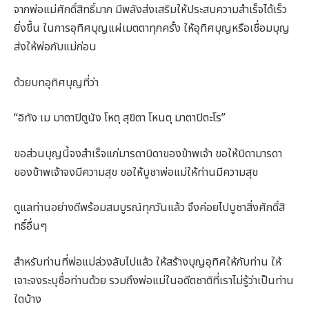
จากพ่อแม่ศักดิ์สิทธิ์มาก มีพลังส่งเสริมให้ประสบความสำเร็จได้เร็ว
ยิ่งขึ้น ในการอุทิศบุญแผ่เมตตาทุกครั้ง ให้อุทิศบุญหรือเชื่อมบุญ
ส่งให้พ่อกับแม่ก่อน
ด้วยบทอุทิศบุญที่ว่า
“อิทัง เม มาตาปิตูนัง โหตุ สุขิตา โหนตุ มาตาปิตะโร”
ขอส่วนบุญนี้จงสำเร็จแก่มารดาบิดาของข้าพเจ้า ขอให้บิดามารดา
ของข้าพเจ้าจงมีความสุข ขอให้บูชาพ่อแม่ให้ท่านมีความสุข
ดูแลท่านอย่างดีพร้อมสมบูรณ์ทุกวันแล้ว จึงค่อยไปบูชาสิ่งศักดิ์สิ
ทธิ์อื่นๆ
สำหรับท่านที่พ่อแม่ล่วงลับไปแล้ว ให้สร้างบุญอุทิศให้กับท่าน ให้
เจาะจงระบุชื่อท่านด้วย รวมถึงพ่อแม่ในอดีตชาติที่เราไม่รู้ว่าเป็นท่าน
ใดบ้าง