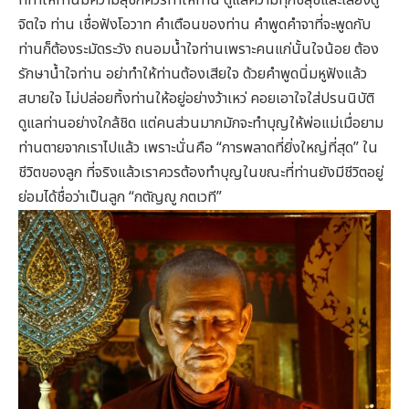
ที่ทำให้ท่านมีความสุขก็ควรทำให้ท่าน ดูแลความทุกข์สุขและเลี้ยงดู
จิตใจ ท่าน เชื่อฟังโอวาท คำเตือนของท่าน คำพูดคำจาที่จะพูดกับ
ท่านก็ต้องระมัดระวัง ถนอมน้ำใจท่านเพราะคนแก่นั้นใจน้อย ต้อง
รักษาน้ำใจท่าน อย่าทำให้ท่านต้องเสียใจ ด้วยคำพูดนิ่มหูฟังแล้ว
สบายใจ ไม่ปล่อยทิ้งท่านให้อยู่อย่างว้าเหว่ คอยเอาใจใส่ปรนนิบัติ
ดูแลท่านอย่างใกล้ชิด แต่คนส่วนมากมักจะทำบุญให้พ่อแม่เมื่อยาม
ท่านตายจากเราไปแล้ว เพราะนั่นคือ “การพลาดที่ยิ่งใหญ่ที่สุด” ใน
ชีวิตของลูก ที่จริงแล้วเราควรต้องทำบุญในขณะที่ท่านยังมีชีวิตอยู่
ย่อมได้ชื่อว่าเป็นลูก “กตัญญู กตเวที”