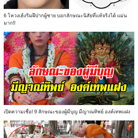
6 โหวงเฮ้งริมฝีปากผู้ชาย บอกลักษณะนิสัยที่แท้จริงได้ แม่น
มาก!!
เปิดความเชื่อ! 9 ลักษณะของผู้มีบุญ มีญาณทิพย์ องค์เทพแฝง