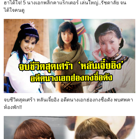
ฮาได้ใจ! 5 นางเอกพลิกคาแร็กเตอร์ เล่นใหญ่..รัชดาลัย จน
ได้ใจคนดู
จบชีวิตสุดเศร้า หลันเจี๋ยอิง อดีตนางเอกฮ่องกงชื่อดัง พบศพคา
ห้องพัก!!