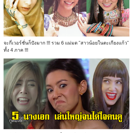
จะกี่เวอร์ชั่นก็ปังมาก !!! รวม 6 แม่มด "สาวน้อยในตะเกียงแก้ว"
ทั้ง 4 ภาค !!!