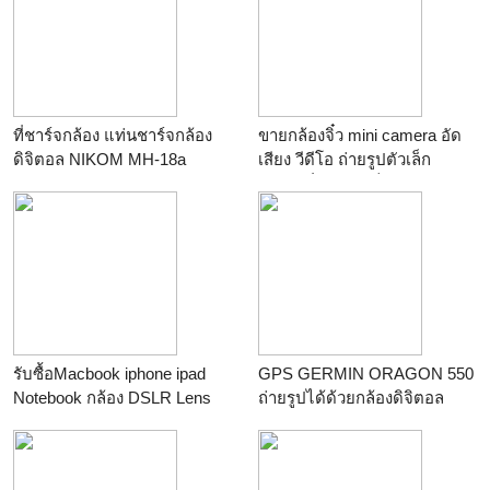
ที่ชาร์จกล้อง แท่นชาร์จกล้อง
ขายกล้องจิ๋ว mini camera อัด
ดิจิตอล NIKOM MH-18a
เสียง วีดีโอ ถ่ายรูปตัวเล็ก
ร้าน
คนแบกกล้องดอทคอม
ร้าน
เครื่องดัดเหล็ก
รับซื้อMacbook iphone ipad
GPS GERMIN ORAGON 550
Notebook กล้อง DSLR Lens
ถ่ายรูปได้ด้วยกล้องดิจิตอล
นาฬิกาRolex ให้ราคาสูงจ้า
ขนาด 3.2 megapixel แบบ
ร้าน
dservice
autofocus ด้วยการซูม 4x แบบ
ดิจิตอล สเปกเทียบเท่ารุ่นmap