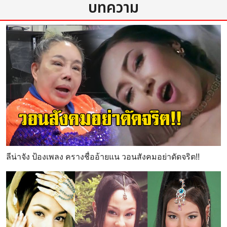
บทความ
ลีน่าจัง ป้องเพลง ครางชื่ออ้ายแน วอนสังคมอย่าดัดจริต!!