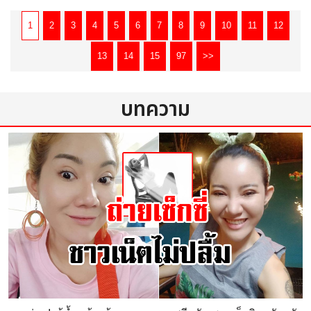
ประกัน 2 ปี
บาท ราคาส่ง 80 บาท
ร้าน
pathumdesign
ร้าน
pon999
1
2
3
4
5
6
7
8
9
10
11
12
13
14
15
97
>>
บทความ