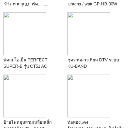
KHz พวกกุญ,การ์ด.........
lumens / watt GP-HB-30W
ร้าน
M.V.COM
ร้าน
M.V.COM
พัดลมไอเย็น PERFECT
ชุดจานดาวเทียม DTV ระบบ
SUPER-B รุ่น CT51 AC
KU-BAND
ร้าน
green203
ร้าน
Moo Satellite
ป้ายไฟหมุนสามเหลี่ยฺมเล็ก
ท่อทองแดง