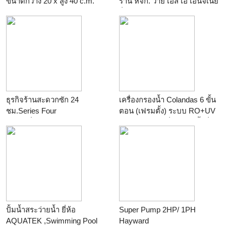
ขนาดกว้าง 20 x สูง 40 c.m.
ร้าน
หจก. วาย เอส เอ เอ็นจิเนีย
ส่วนลด 20 %
ริ่งซัพพลาย
ร้าน
M.V.COM
ธุรกิจร้านสะดวกซัก 24
เครื่องกรองน้ำ Colandas 6 ขั้น
ชม.Series Four
ตอน (เฟรมตั้ง) ระบบ RO+UV
ร้าน
เครื่องซักผ้าหยอดเหรียญ
ร้าน
ฟิวเจอร์เครื่องกรองน้ำดื่ม
ร้านสะดวกซักและเตารีดไอน้ำ
อุตสาหกรรม
ปั้มน้ำสระว่ายน้ำ ยี่ห้อ
Super Pump 2HP/ 1PH
AQUATEK ,Swimming Pool
Hayward