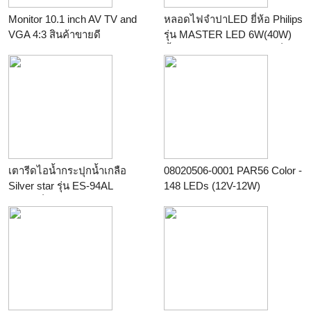
Monitor 10.1 inch AV TV and
หลอดไฟจำปาLED ยี่ห้อ Philips
VGA 4:3 สินค้าขายดี
รุ่น MASTER LED 6W(40W)
ร้าน
M.V.COM
ขั้วE-14 แสงwarmwhite หรี่แสง
ได้Dim
ร้าน
pon231
เตารีดไอน้ำกระปุกน้ำเกลือ
08020506-0001 PAR56 Color -
Silver star รุ่น ES-94AL
148 LEDs (12V-12W)
ร้าน
เครื่องซักผ้า อบผ้าและ
ร้าน
winwinpool
เครื่องรีดลูกกลิ้ง IMESA