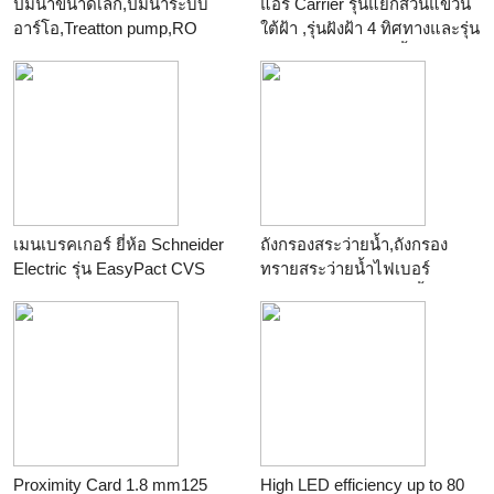
ปั้มน้ำขนาดเล็ก,ปั้มน้ำระบบ
แอร์ Carrier รุ่นแยกส่วนแขวน
อาร์โอ,Treatton pump,RO
ใต้ฝ้า ,รุ่นฝังฝ้า 4 ทิศทางและรุ่น
PUMP
ซ่อนในฝ้าต่อท่อลม น้ำยา
ร้าน
หจก.ไทยวอเตอร์สโตร์
R410A
ร้าน
SASITHORNENG
เมนเบรคเกอร์ ยี่ห้อ Schneider
ถังกรองสระว่ายน้ำ,ถังกรอง
Electric รุ่น EasyPact CVS
ทรายสระว่ายน้ำไฟเบอร์
ขนาด25-50Amp
กลาส,อุปกรณ์สระว่ายน้ำ
ร้าน
pon231
ร้าน
หจก.ไทยวอเตอร์สโตร์
Proximity Card 1.8 mm125
High LED efficiency up to 80