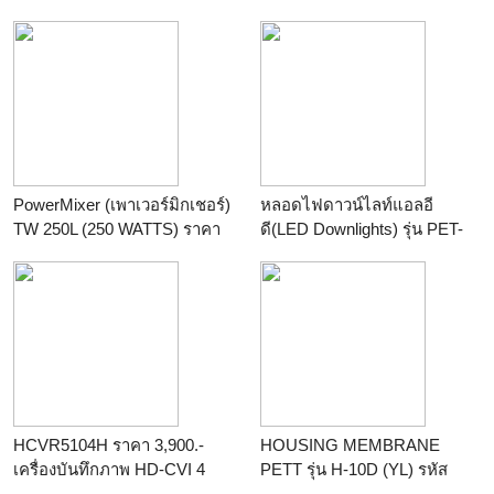
Pump
ร้าน
winwinpool
ร้าน
THAIWATERSTORE
PowerMixer (เพาเวอร์มิกเชอร์)
หลอดไฟดาวน์ไลท์แอลอี
TW 250L (250 WATTS) ราคา
ดี(LED Downlights) รุ่น PET-
5,100.00 บาท
DL4-5K (5W,10W,15W)
ร้าน
pathumdesign
ร้าน
Parattakorn Industrial
Solutions Co., Ltd.
HCVR5104H ราคา 3,900.-
HOUSING MEMBRANE
เครื่องบันทึกภาพ HD-CVI 4
PETT รุ่น H-10D (YL) รหัส
ช่อง DAHUA รับประกัน 2 ปี
สินค้า : D3