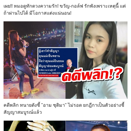
เผย!! หมอดูทักดวงความรัก! ขวัญ-กอล์ฟ รักพังเพราะเหตุนี้ แต่
ถ้าผ่านไปได้ มีโอกาสแต่งแน่นอน!
คดีพลิก ทนายดังชี้ "อาม ชุติมา" ไม่รอด ยกฎีกาเป็นตัวอย่างชี้
สัญญาสมบูรณ์แล้ว