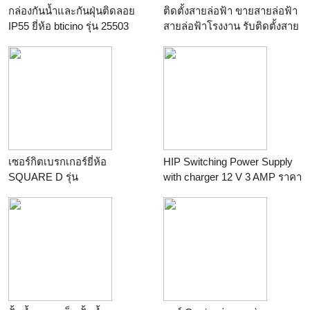
กล่องกันน้ำและกันฝุ่นติดลอย
ติดตั้งสายล่อฟ้า ขายสายล่อฟ้า
IP55 ยี่ห้อ bticino รุ่น 25503
สายล่อฟ้าโรงงาน รับติดตั้งสาย
ร้าน
pon231
ล่อฟ้าชลบุรี หัวล่อฟ้า ESE นำ
เข้าเองโดยตรงจากยุโรป ติดต่อ
0-2949-7581-2
ร้าน
upper systems
engineering co.,ltd.
เซอร์กิตเบรกเกอร์ยี่ห้อ
HIP Switching Power Supply
SQUARE D รุ่น
with charger 12 V 3 AMP ราคา
QO1xxVSC6T(ขนาด10amp-
1,700.- รับประกัน 1 ปี
32amp)
ร้าน
pathumdesign
ร้าน
pon231