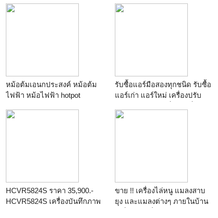
ร้าน
pathumdesign
ร้าน
คลีนฟิลเตอร์
หม้อต้มเอนกประสงค์ หม้อต้ม
รับซื้อแอร์มือสองทุกชนิด รับซื้อ
ไฟฟ้า หม้อไฟฟ้า hotpot
แอร์เก่า แอร์ใหม่ เครื่องปรับ
ร้าน
slim
อากาศมือสองทุกยี่ห้อ เครื่องใช้
ไฟฟ้ามือสองทุกชนิด ให้ราคา
สูง ไม่กดราคาค่ะ063-9174789
พลอย
ร้าน
me_ตังค์
HCVR5824S ราคา 35,900.-
ขาย !! เครื่องไล่หนู แมลงสาบ
HCVR5824S เครื่องบันทึกภาพ
ยุง และแมลงต่างๆ ภายในบ้าน
HD-CVI 24 ช่อง DAHUA รับ
(คลื่นความถี่) ราคาปลีก 135