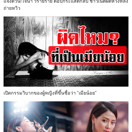
แจงด่วน! เจ้น้ำ วร้ายร้าย ตอบกระแสตีกลับ ชาวเน็ตผิดหวังหลัง
ถ่ายหวิว
เปิดกรรมวิบากของผู้หญิงที่ขึ้นชื่อว่า "เมียน้อย"