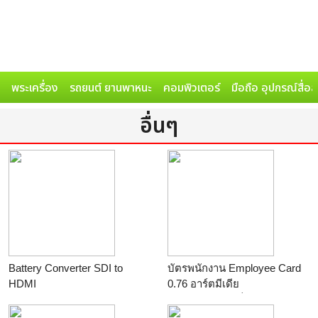
พระเครื่อง
รถยนต์ ยานพาหนะ
คอมพิวเตอร์
มือถือ อุปกรณ์สื่อ
อื่นๆ
Battery Converter SDI to
บัตรพนักงาน Employee Card
HDMI
0.76 อาร์ตมีเดีย
ร้าน
คนแบกกล้องดอทคอม
ร้าน
พิมพ์บัตรแข็ง PVC 0802
988977 บัตรพนักงาน ทำบัตร