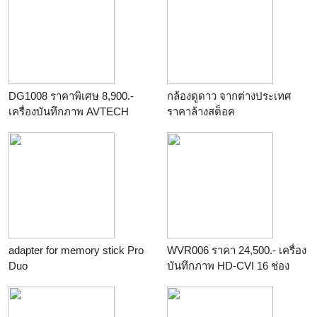
หน้าดิน ติดตั้งและเคลื่อนย้าย
เมตร/อินฟราเรด
เครื่องจักร งานสำร
ร้าน
สยามเดลิเวอรี่
ร้าน
หจก.ปนัดดาอานันท์
DG1008 ราคาพิเศษ 8,900.-
กล้องดูดาว จากต่างประเทศ
เครื่องบันทึกภาพ AVTECH
ราคาล้างสต็อค
รองรับการบันทึกภาพ 1080P
ร้าน
unionworld supermarket
HD TVI DVR 8 CH รองรับ
HDD 2 ลูก ( Max12TB ) รับ
ประกัน 2 ปี ราคาไม่รวมภาษี
มูลค่าเพิ่ม 7%
ร้าน
pathumdesign
adapter for memory stick Pro
WVR006 ราคา 24,500.- เครื่อง
Duo
บันทึกภาพ HD-CVI 16 ช่อง
ร้าน
OnlineSale2007
Watashi รับประกัน 3 ปี
ร้าน
pathumdesign