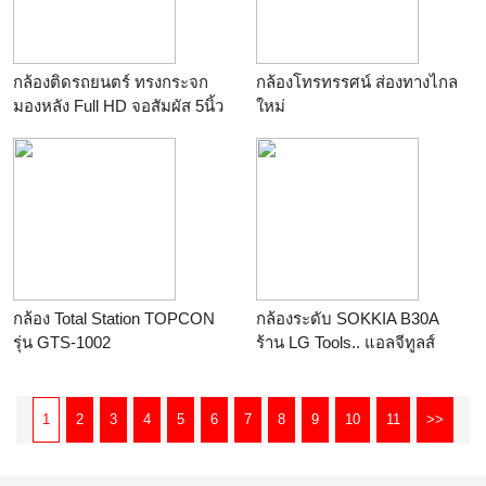
กล้องติดรถยนตร์ ทรงกระจก
กล้องโทรทรรศน์ ส่องทางไกล
มองหลัง Full HD จอสัมผัส 5นิ้ว
ใหม่
เมนูไทย WDR/G-Sensor รุ่น
ร้าน
unionworld supermarket
ใหม่ล่าสุด มี WDR กลางคืนชัด
ร้าน
http://qc_phone.plazathai.com
กล้อง Total Station TOPCON
กล้องระดับ SOKKIA B30A
รุ่น GTS-1002
ร้าน
LG Tools.. แอลจีทูลส์
ร้าน
LG Tools.. แอลจีทูลส์
1
2
3
4
5
6
7
8
9
10
11
>>