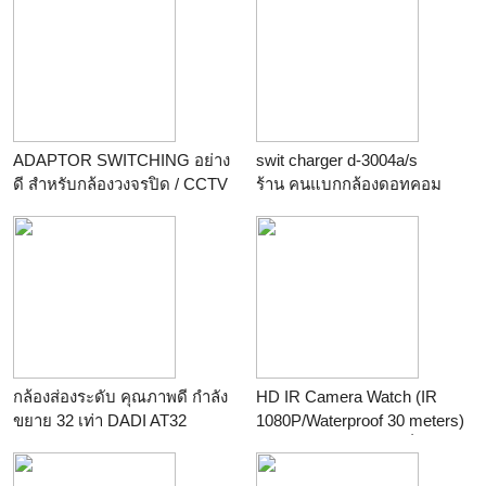
สมาชิก บัตรส่วนลด พิมพ์เร็ว
พิมพ์ไว พิมพ์สวย พิมพ์นิยม
ราคาโรงงาน
ADAPTOR SWITCHING อย่าง
swit charger d-3004a/s
ดี สำหรับกล้องวงจรปิด / CCTV
ร้าน
คนแบกกล้องดอทคอม
12V 1.5A ราคา 180.- รับ
ประกัน 2 ปี
ร้าน
pathumdesign
กล้องส่องระดับ คุณภาพดี กำลัง
HD IR Camera Watch (IR
ขยาย 32 เท่า DADI AT32
1080P/Waterproof 30 meters)
,TOPCON ATB2 ,SOKKIA
กล้องนาฬิกา ถ่ายภาพนิ่ง/Vdo
B20 ใช้ทำถนน ถมที่ปรับระดับ
พร้อมเสียง/อัดเสียง/กันน้ำลึก 30