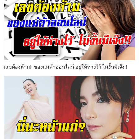
เลขต้องห้าม!! ของแม่ค้าออนไลน์ อยู่ให้ห่างไว้ ไม่งั้นมีเจ๊ง!!