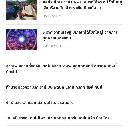
คลิประทึก! ชาวบ้าน-พระ ขับรถไล่ล่า 6 โจ๋ขโมยตู้
เงินบริจาควัด อ้างหาเงินเติมแก๊สรถ
06/11/2018
5 ราศี ว่าที่เศรษฐี มีเกณฑ์ได้โชคใหญ่ จากการ
ถูกหวยและลงทุน
29/10/2018
สาธุ! 4 สถานที่ขอเงิน ขอโชคลาภ 2564 สุดศักดิ์สิทธิ์ อยากหมดหนี้
ต้องไป
ทำนายดวงความรัก ราศีเมษ พฤษภ เมถุน กรกฏ สิงห์ กันย์
6 คลีนซิ่งหลักร้อย ตัวไหนใช้แล้วรอดบ้าง
“เบนซ์ เรซซิ่ง” ทนไม่ไหวแล้ว ตอกกลับเกรียนคีย์บอร์ด ป่วนไอจี