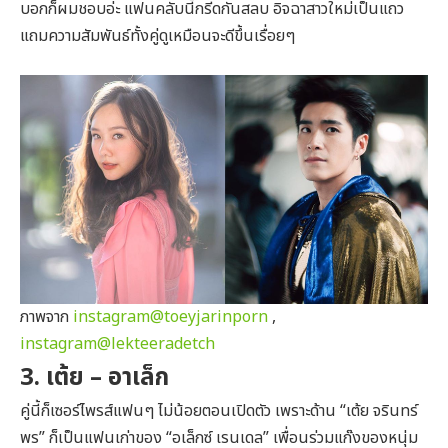
บอกก็ผมชอบอ่ะ แฟนคลับนี้กรี๊ดกันสลบ อิจฉาสาวใหม่เป็นแถว
แถมความสัมพันธ์ทั้งคู่ดูเหมือนจะดีขึ้นเรื่อยๆ
ภาพจาก
instagram@toeyjarinporn
,
instagram@lekteeradetch
3. เต้ย – อาเล็ก
คู่นี้ก็เซอร์ไพรส์แฟนๆ ไม่น้อยตอนเปิดตัว เพราะด้าน “เต้ย จรินทร์
พร” ก็เป็นแฟนเก่าของ “อเล็กซ์ เรนเดล” เพื่อนร่วมแก๊งของหนุ่ม