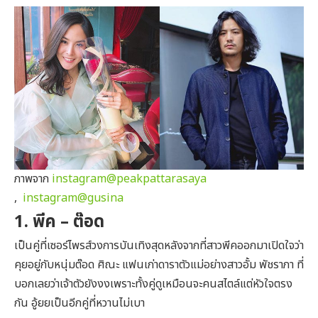
ภาพจาก
instagram@peakpattarasaya
,
instagram@gusina
1. พีค – ต๊อด
เป็นคู่ที่เซอร์ไพรส์วงการบันเทิงสุดหลังจากที่สาวพีคออกมาเปิดใจว่า
คุยอยู่กับหนุ่มต๊อด ศิณะ แฟนเก่าดาราตัวแม่อย่างสาวอั้ม พัชราภา ที่
บอกเลยว่าเจ้าตัวยังงงเพราะทั้งคู่ดูเหมือนจะคนสไตล์แต่หัวใจตรง
กัน อู้ยยเป็นอีกคู่ที่หวานไม่เบา