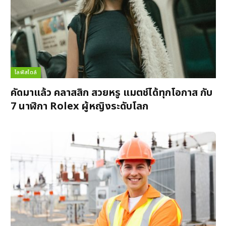
ไลฟ์สไตล์
คัดมาแล้ว คลาสสิก สวยหรู แมตช์ได้ทุกโอกาส กับ
7 นาฬิกา Rolex ผู้หญิงระดับโลก