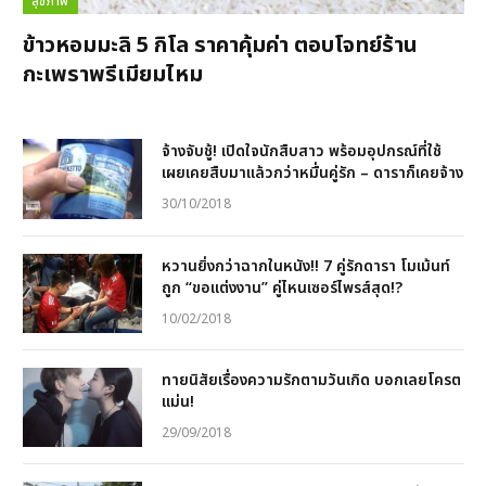
สุขภาพ
ข้าวหอมมะลิ 5 กิโล ราคาคุ้มค่า ตอบโจทย์ร้าน
กะเพราพรีเมียมไหม
จ้างจับชู้! เปิดใจนักสืบสาว พร้อมอุปกรณ์ที่ใช้
เผยเคยสืบมาแล้วกว่าหมื่นคู่รัก – ดาราก็เคยจ้าง
30/10/2018
หวานยิ่งกว่าฉากในหนัง!! 7 คู่รักดารา โมเม้นท์
ถูก “ขอแต่งงาน” คู่ไหนเซอร์ไพรส์สุด!?
10/02/2018
ทายนิสัยเรื่องความรักตามวันเกิด บอกเลยโครต
แม่น!
29/09/2018