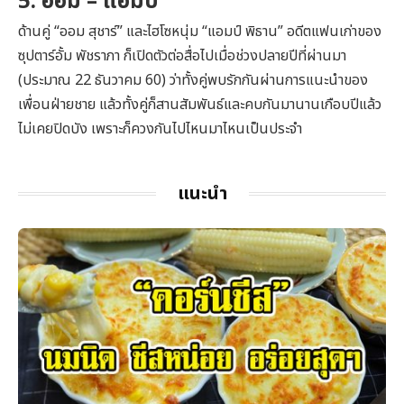
5. ออม – แอมป์
ด้านคู่ “ออม สุชาร์” และไฮโซหนุ่ม “แอมป์ พิธาน” อดีตแฟนเก่าของ
ซุปตาร์อั้ม พัชราภา ก็เปิดตัวต่อสื่อไปเมื่อช่วงปลายปีที่ผ่านมา
(ประมาณ 22 ธันวาคม 60) ว่าทั้งคู่พบรักกันผ่านการแนะนำของ
เพื่อนฝ่ายชาย แล้วทั้งคู่ก็สานสัมพันธ์และคบกันมานานเกือบปีแล้ว
ไม่เคยปิดบัง เพราะก็ควงกันไปไหนมาไหนเป็นประจำ
แนะนำ