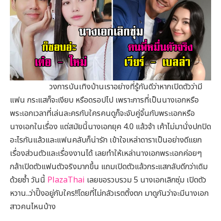
วงการบันเทิงบ้านเราอย่างที่รู้กันดีว่าหากเปิดตัวว่ามี
แฟน กระแสก็จะเงียบ หรือดรอปไป เพราะการที่เป็นนางเอกหรือ
พระเอกเวลาที่เล่นละครกับใครคนดูก็จะจับคู่จิ้นกับพระเอกหรือ
นางเอกในเรื่อง แต่สมัยนี้นางเอกยุค 4.0 แล้วจ้า เค้าไม่มานั่งปกปิด
อะไรกันแล้วและแฟนคลับก็น่ารัก เข้าใจเหล่าดาราเป็นอย่างดีแยก
เรื่องส่วนตัวและเรื่องงานได้ เลยทำให้เหล่านางเอกพระเอกค่อยๆ
กล้าเปิดตัวแฟนตัวจริงมากขึ้น แถมเปิดตัวแล้วกระแสกลับดีกว่าเดิม
ด้วยซ้ำ วันนี้
PlazaThai
เลยขอรวบรวม 5 นางเอกเลิกซุ่ม เปิดตัว
หวาน..ว่าปิ๊งอยู่กับใคร!!โดยที่ไม่กลัวเรตติ้งตก มาดูกันว่าจะมีนางเอก
สาวคนไหนบ้าง