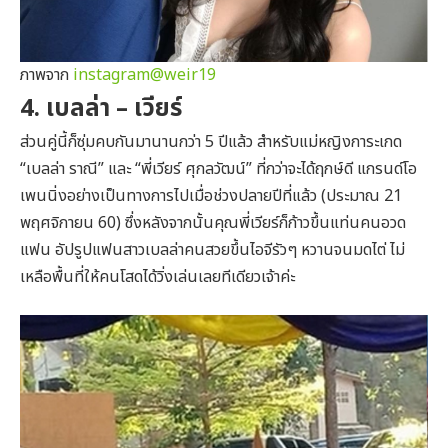
ภาพจาก
instagram@weir19
4. เบลล่า – เวียร์
ส่วนคู่นี้ก็ซุ่มคบกันมานานกว่า 5 ปีแล้ว สำหรับแม่หญิงการะเกด
“เบลล่า ราณี” และ “พี่เวียร์ ศุกลวัฒน์” ที่กว่าจะได้ฤกษ์ดี แกรนด์โอ
เพนนิ่งอย่างเป็นทางการไปเมื่อช่วงปลายปีที่แล้ว (ประมาณ 21
พฤศจิกายน 60) ซึ่งหลังจากนั้นคุณพี่เวียร์ก็ก้าวขึ้นแท่นคนอวด
แฟน อัปรูปแฟนสาวเบลล่าคนสวยขึ้นไอจีรัวๆ หวานจนมดไต่ ไม่
เหลือพื้นที่ให้คนโสดได้วิ่งเล่นเลยทีเดียวเจ้าค่ะ