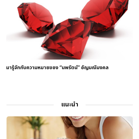
มารู้จักกับความหมายของ “นพรัตน์” อัญมณีมงคล
แนะนำ