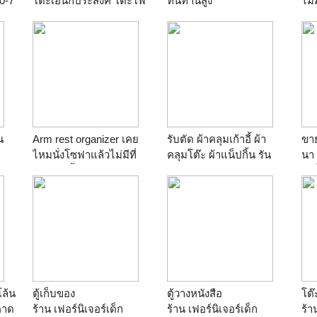
B0-7
โต๊ะเอนกประสงค์ โต๊ะโฟ
ทนทานสูง
ไม่
ส
เมก้าขาว ขาชุบ ตัวละ
ร้าน
Smart Choices
ขาเ
950 บาท T.081-6391852
ละ 
ร้าน
ผ้าคลุมโต๊ะ เก้าอี้
63
ร้
น
Arm rest organizer เคย
รับตัด ผ้าคลุมเก้าอี้ ผ้า
ขาย 
ไหมนั่งโซฟาแล้วไม่มีที่
คลุมโต๊ะ ผ้าแน็ปกิ้น รัน
นา 
วางแก้วน้ำ วางรีโมทหรือ
เนอร์ โบว์ จับจีบแบบต่าง
เหล
ถาดอาหาร
ๆ เก้าอี้พลาสติก 100
มา
ร้าน
Smileladymall.com
T.081-6391852
ละ 
ร้าน
ผ้าคลุมโต๊ะ เก้าอี้
63
ร้
โล้น
ตู้เก็บของ
ตู้วางหนังสือ
โต๊
ีคาด
ร้าน
เฟอร์นิเจอร์เด็ก
ร้าน
เฟอร์นิเจอร์เด็ก
ร้