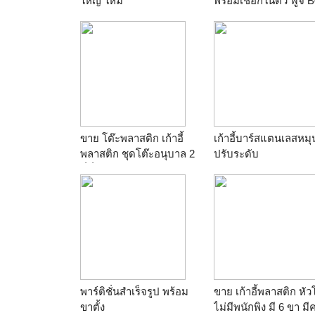
ใหญ่ ใหม่
พร้อมเชือกในตัว ฟูจิ 
ร้าน
unionworld
ร้าน
หจก.จอยส์เซอร์วิ
supermarket
เซ็นเตอร
ขาย โต๊ะพลาสติก เก้าอี้
เก้าอี้บาร์สแตนเลสหมุ
พลาสติก ชุดโต๊ะอนุบาล 2
ปรับระดับ
ที่นั่ง ชุดละ 470 บาท รับ
ร้าน
JOASUA SHOP
ประกันความแข็งแรง
T.081-6391852
ร้าน
ผ้าคลุมโต๊ะ เก้าอี้
พาร์ติชั่นสำเร็จรูป พร้อม
ขาย เก้าอี้พลาสติก หัว
ขาตั้ง
ไม่มีพนักพิง มี 6 ขา ม