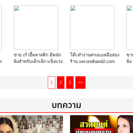
ัว
ขาย เก้าอี้พลาสติก มีพนัก
โต๊ะทำงานทรงแอลมือสอง
ขาย
m
พิงสำหรับเด็กเล็ก แข็งแรง
ร้าน
secondhand2.com
พิง 
แบบโมเดิร์น ตัวละ 95
ห้า
บาท T.081-6391852
โปร
ร้าน
ผ้าคลุมโต๊ะ เก้าอี้
คุณ
1
2
3
>>
63
ร้
บทความ