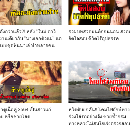
ังกว่าแล้ว?! หลัง "ใหม่ ดาวิ
รวมบทสวดมนต์ก่อนนอน สวดท
งานเดียวกับ "นางเอกตัวแม่" แต่
จิตใจสงบ ชีวิตไร้อุปสรรค
นแบบชุดฟินนาเล่ ทำหลายคน
!
ดูเนื้อคู่ 2564 เป็นสาวแก่
หวิดดับยกคัน!! โคมไฟยักษ์ทา
าย หรือชายโสด
ร่วงใส่รถอย่างจัง ซวยซ้ำกรม
ทางหลวงไม่สนใจเร่งตรวจสอบ