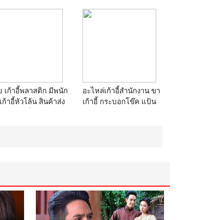
B-1 และ B-2
ร้าน
หจก.จอยส์เซอร์วิส
เซ็นเตอร
 เก้าอี้พลาสติก มีพนัก
อะไหล่เก้าอี้สำนักงาน ขา
เก้าอี้หัวโล้น สินค้าส่ง
เก้าอี้ กระบอกโข๊ค แป้น
งโลตัส แม็คโคร โฮม
คุณภาพดี ราคาถูก
 ตัวละ 125.รับประกัน
ร้าน
stp_d@live.com
ภาพครับ T.081-
91852
าน
ผ้าคลุมโต๊ะ เก้าอี้