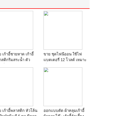
 เก้าอี้ชายหาด เก้าอี้
ขาย ชุดไฟนีออน ใช้ไฟ
สติกริมสระน้ำ ตัว
แบตเตอรี่ 12 โวลต์ เหมาะ
่นั่งสบาย สินค้าส่งห้าง
เป็นไฟฉุกเฉิน ใช้ในบ้าน
็คโคร ตัวละ 350 บาท
เมื่อไฟดับ นอกบ้าน ใน
081-6391852
รถยนต์ ขายสินค้านอก
าน
ผ้าคลุมโต๊ะ เก้าอี้
สถานที่ รถเร่ รถเข็นทั่วไป
มี 2 ขนาด
ร้าน
pon999
 เก้าอี้พลาสติก หัวโล้น
ออกแบบตัด ผ้าคลุมเก้าอี้