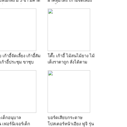
มีพนักพิง มี 5 ขา มีคาด
ผ้าคลุมโต๊ะ เก้าอี้จัดเลี้ยง
พิ่มความแข็งแรง ตัว
เก้าอี้พลาสติก จับจีบ
95 บาท T.081-
ระบาย เริ่มต้น 100. T.081-
91852
6391852
าน
ผ้าคลุมโต๊ะ เก้าอี้
ร้าน
ผ้าคลุมโต๊ะ เก้าอี้
เก้าอี้จัดเลี้ยง เก้าอี้สัม
โต๊๊ะ เก้าอี้ ไม้สนไม้ยาง ไม้
เก้าอี้ประชุม ขาชุบ
เต็งราตาถูก สั่งได้ตาม
็กหนา 1 มิล งาน
ต้องการ
ตรฐานส่งราชการ ตัว
ร้าน
isara@furniture
350 บาท T.081-
91852
าน
ผ้าคลุมโต๊ะ เก้าอี้
ะเด็กอนุบาล
บอร์ดเสียบกระดาษ
าน
เฟอร์นิเจอร์เด็ก
โปสเตอร์หน้าเอียง ฟูจิ รุ่น