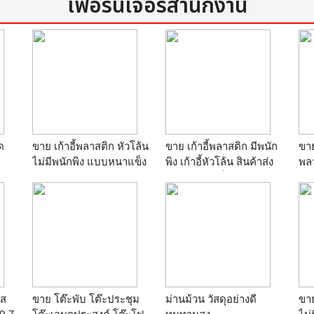
เฟอร์นิเจอร์สำนักงาน
ด
ขาย เก้าอี้พลาสติก หัวโล้น
ขาย เก้าอี้พลาสติก มีพนัก
ขาย
ไม่มีพนักพิง แบบหนาแข็ง
พิง เก้าอี้หัวโล้น สินค้าส่ง
พลา
แรง ทนทาน ตัวละ 95
ห้างโลตัส แม็คโคร โฮม
ใหญ
45
บาท T.081-6391852
โปร ตัวละ 125.รับประกัน
แม
ร้าน
ผ้าคลุมโต๊ะ เก้าอี้
คุณภาพครับ T.081-
T.
6391852
ร้
ร้าน
ผ้าคลุมโต๊ะ เก้าอี้
ลส
ขาย โต๊ะพับ โต๊ะประชุม
ม่านม้วน วัสดุอย่างดี
ขาย