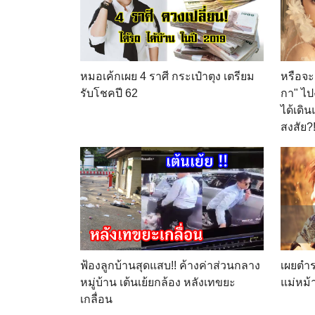
ถอนขน,ชุดลด
สัดส่วน,ช้อนทอง,เครื่อง
นวดหน้าร้อนเย็น,ไดร์เป่า
ผม
หมอเค้กเผย 4 ราศี กระเป๋าตุง เตรียม
หรือจะด
รับโชคปี 62
กา" ไป
ได้เดิ
สงสัย?
ฟ้องลูกบ้านสุดแสบ!! ค้างค่าส่วนกลาง
เผยตำรา
หมู่บ้าน เต้นเย้ยกล้อง หลังเทขยะ
แม่หม้
เกลื่อน