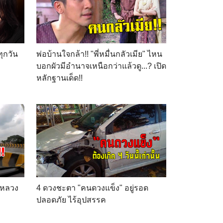
ุกวัน
พ่อบ้านใจกล้า!! "พี่หมื่นกลัวเมีย" ไหน
บอกผัวมีอำนาจเหนือกว่าแล้วดู...? เปิด
หลักฐานเด็ด!!
งหลวง
4 ดวงชะตา "คนดวงแข็ง" อยู่รอด
ปลอดภัย ไร้อุปสรรค