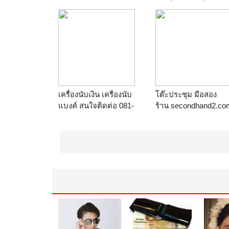
ร้าน
secondhand2.com
ขาเพิ่มความแข็งแรง ต
ละ 130 บาท T.081-
6391852
ร้าน
ผ้าคลุมโต๊ะ เก้าอี้
เครื่องนับเงิน เครื่องนับ
โต๊ะประชุม มือสอง
แบงค์ สนใจติดต่อ 081-
ร้าน
secondhand2.co
4542439
ร้าน
ร้านนับพรศูนย์รวม
ของใช้ในบ้าน เข็มขัด
ระบบสั่น,เข็มขัดลด
สัดส่วน,เครื่องนวด
หน้า,เครื่องนวดตัว,เครื่อง
นับเงิน,เครื่องนับ
แบงค์,จักรเย็บผ้าขนาด
เล็ก,จักรเย็บผ้าพก
พา,เครื่องนวดเท้า,เครื่อง