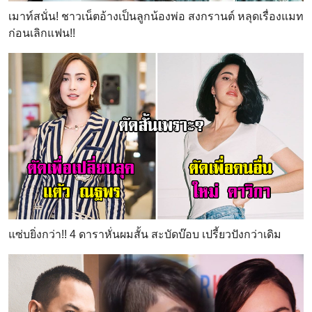
เมาท์สนั่น! ชาวเน็ตอ้างเป็นลูกน้องพ่อ สงกรานต์ หลุดเรื่องแมท
ก่อนเลิกแฟน!!
แซ่บยิ่งกว่า!! 4 ดาราหั่นผมสั้น สะบัดบ๊อบ เปรี้ยวปังกว่าเดิม