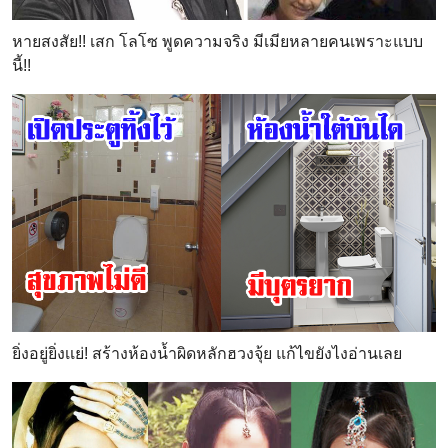
หายสงสัย!! เสก โลโซ พูดความจริง มีเมียหลายคนเพราะแบบ
นี้!!
ยิ่งอยู่ยิ่งเเย่! สร้างห้องน้ำผิดหลักฮวงจุ้ย แก้ไขยังไงอ่านเลย