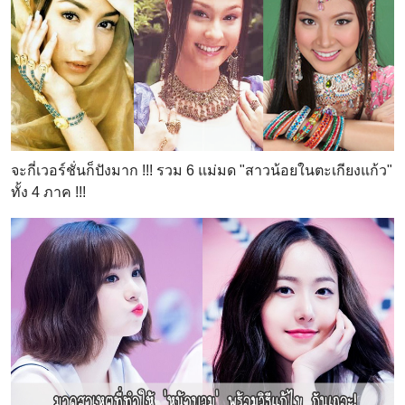
จะกี่เวอร์ชั่นก็ปังมาก !!! รวม 6 แม่มด "สาวน้อยในตะเกียงแก้ว"
ทั้ง 4 ภาค !!!