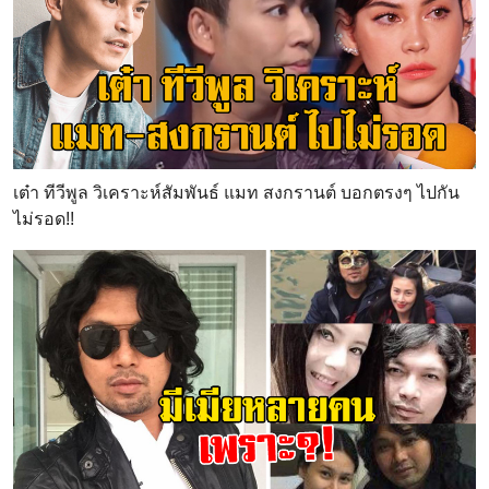
เต๋า ทีวีพูล วิเคราะห์สัมพันธ์ แมท สงกรานต์ บอกตรงๆ ไปกัน
ไม่รอด!!