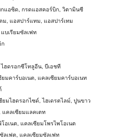
ิกแอซิด, กรดแอสคอร์บิก, วิตามินซี
เตม, แอสปาร์แทม, แอสปาร์เทม
 แบเรียมซัลเฟท
ิก
 ไฮดรอกซีโทลูอีน, บีเอชที
ซียมคาร์บอเนต, แคลเซียมคาร์บอเนท
์
ซียมไฮดรอกไซด์, ไฮเดรตไลม์, ปูนขาว
ท, แคลเซียมแลคเตท
รพิโอเนต, แคลเซียมโพรไพโอเนต
ซัลเฟต, แคลเซียมซัลเฟท