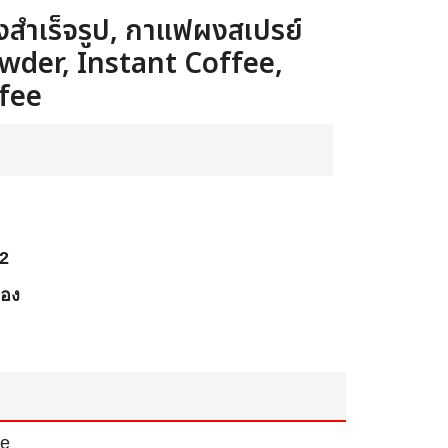
ำเร็จรูป, กาแฟผงสเปรย์
wder, Instant Coffee,
fee
2
ือง
ee