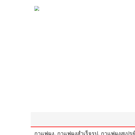
กาแฟผง, กาแฟผงสำเร็จรูป, กาแฟผงสเปรย์ด