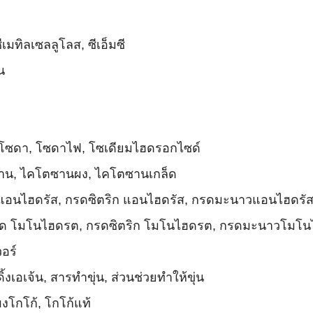
มทิลเซลลูโลส, ซีเอ็มซี
น
กโซดา, โซดาไฟ, โซเดียมไฮดรอกไซด์
ตซาน, ไคโตซานผง, ไคโตซานเกล็ด
ิด แอนไฮดรัส, กรดซิตริก แอนไฮดรัส, กรดมะนาวแอนไฮดรั
แอซิด โมโนไฮดรต, กรดซิตริก โมโนไฮดรต, กรดมะนาวโมโ
วอร์
้งเอเจ้น, สารทำขุ่น, ส่วนช่วยทำให้ขุ่น
งโกโก้, โกโก้แท้