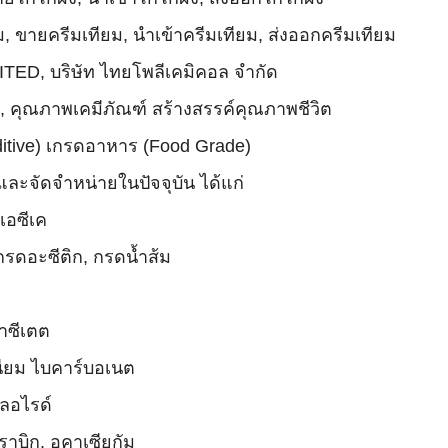
ม, ขายครีมเทียม, นำเข้าครีมเทียม, ส่งออกครีมเทียม
D, บริษัท ไทยโพลีเคมิคอล จำกัด
ุณภาพเคมีภัณฑ์ สร้างสรรค์คุณภาพชีวิต
ditive) เกรดอาหาร (Food Grade)
และจัดจำหน่ายในปัจจุบัน ได้แก่
เอซีเค
 กรดอะซีติก, กรดน้ำส้ม
าซีเตต
ียม ไบคาร์บอเนต
ลอไรด์
ราบิก, อคาเซียกัม