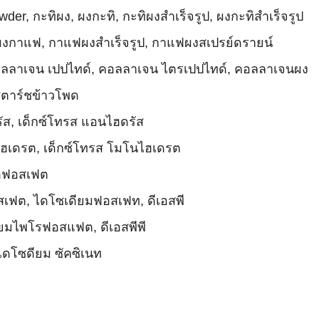
er, กะทิผง, ผงกะทิ, กะทิผงสำเร็จรูป, ผงกะทิสำเร็จรูป
 ผงกาแฟ, กาแฟผงสำเร็จรูป, กาแฟผงสเปรย์ดรายน์
 คอลลาเจน เปปไทด์, คอลลาเจน ไตรเปปไทด์, คอลลาเจนผง
สตาร์ชข้าวโพด
ัส, เด็กซ์โทรส แอนไฮดรัส
ไฮเดรต, เด็กซ์โทรส โมโนไฮเดรต
ไดฟอสเฟต
เฟต, ไดโซเดียมฟอสเฟท, ดีเอสพี
ยมไพโรฟอสแฟต, ดีเอสพีพี
ไดโซดียม ซัคซิเนท