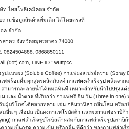
ิษัท ไทยโพลีเคมิคอล จำกัด
มข้อมูลสินค้าเพิ่มเติม ได้โดยตรงที่
คอล จำกัด
มุทรสาคร จังหวัดสมุทรสาคร 74000
2, 0824504888, 0868850111
il (dot) com, LINE ID : wuttpcc
จรูปแบบผง (Soluble Coffee) กาแฟผงสเปรย์ดราย (Spray Dri
แฟพร้อมดื่มทุกสูตรผลิตภัณฑ์ กาแฟผงสำเร็จรูป ผลิตจากเ
 สามารถละลายน้ำได้หมดทันที เหมาะสำหรับนำไปปรุงแต่งด้
และ น้ำตาล ที่เรียกว่า กาแฟทรี อิน วัน (Three in one) หร
บผู้บริโภคได้หลากหลาย เช่น กลิ่นวานิลา กลิ่นโสม หรือกล
วนผสมอื่น ๆ เจือปน เป็นผงกาแฟโรบัสต้า และผงกาแฟอราบิ
g) กาแฟสำเร็จรูปโรบัสต้าผสมกับกาแฟสำเร็จรูปอราบิก้าท
วามเป็นกรด ความเข้ม หรือกลิ่น ที่ดีกว่า ของกาแฟสำเร็จรู