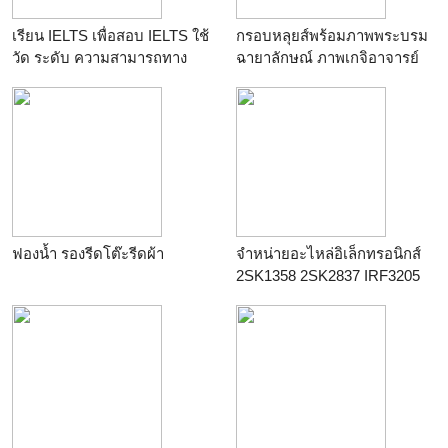
เรียน IELTS เพื่อสอบ IELTS ใช้
กรอบหลุยส์พร้อมภาพพระบรม
วัด ระดับ ความสามารถทาง
ฉายาลักษณ์ ภาพเกจิอาจารย์
ภาษาอังกฤษ ในองค์กรต่างๆ
ฟองน้ำ รองรีดโต๊ะรีดผ้า
จำหน่ายอะไหล่อิเล็กทรอนิกส์
2SK1358 2SK2837 IRF3205
IRF3710 50N06 60N06 70N06