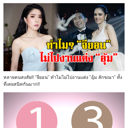
หลายคนสงสัย!! "จียอน" ทำไมไม่ไปงานแต่ง "อุ้ม ลักขณา" ทั้ง
ที่เคยสนิทกันมาก!!