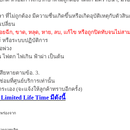
า ที่ไม่ถูกต้อง มีความชื่นเกิดขึ้นหรือเกิดอุบัติเหตุกับตัวสิน
เปลี่ยน
รอยฉีก
,
ขาด
,
หลุด
,
หาย
,
ลบ
,
แก้ไข หรือถูกปิดทับจนไม่สา
ร์ หรือระบบปฏิบัติการ
อพ่วง
 ไฟตก ไฟเกิน ฟ้าผ่า เป็นต้น
มเสียหายตามข้อ.
3.
อมที่ศูนย์บริการเท่านั้น
ชำระเอง
(
จะแจ้งให้ลูกค้าทราบอีกครั้ง
)
บ
Limited Life Time
มีดังนี้
กพร่องจาก
นสายการผลิต