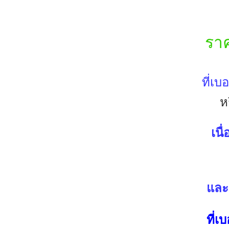
รา
ที่เบอ
ห
เนื
และถ
ที่เ