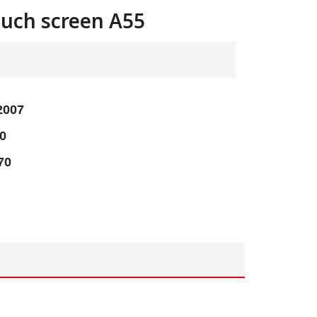
Touch screen A55
2007
0
70