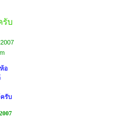
รับ
e2007
om
่ห้อ
้
้ครับ
e2007