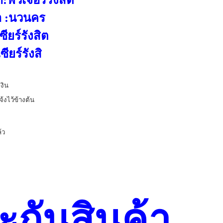
ฟิวเจอร์รังสิต
า :นวนคร
ียร์รังสิต
ียร์รังสิ
งิน
จ้งไว้ข้างต้น
้ว
ะกันสินค้า