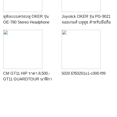
หูฟังแบบครอบหู OKER รุ่น
Joystick OKER รุ่น PG-9021
OE-780 Stereo Headphone
จอยเกมส์ บลูทูธ สำหรับมือถือ
Control+Mic
Android, IOS และ PC
Windows ขนาดเล็กพกพา
สะดวก
CM GT11 HIP ราคา 8,500.-
5020 Ef50201s1-c000-f99
GT11 GUARDTOUR นาฬิกา
ยามตรวจสอบการทำงานของ
เจ้าหน้าที่ รปภ