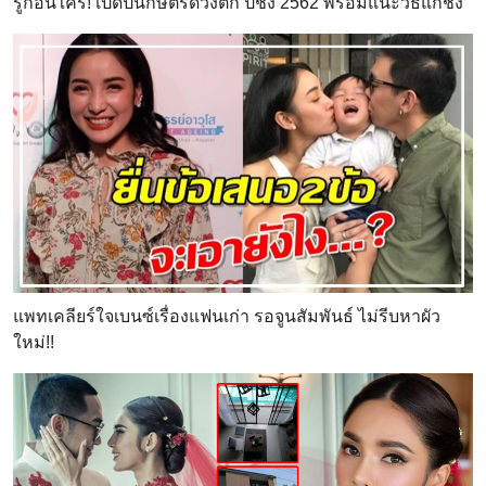
รู้ก่อนใคร! เปิดปีนักษัตรดวงตก ปีชง 2562 พร้อมแนะวิธีแก้ชง
แพทเคลียร์ใจเบนซ์เรื่องแฟนเก่า รอจูนสัมพันธ์ ไม่รีบหาผัว
ใหม่!!