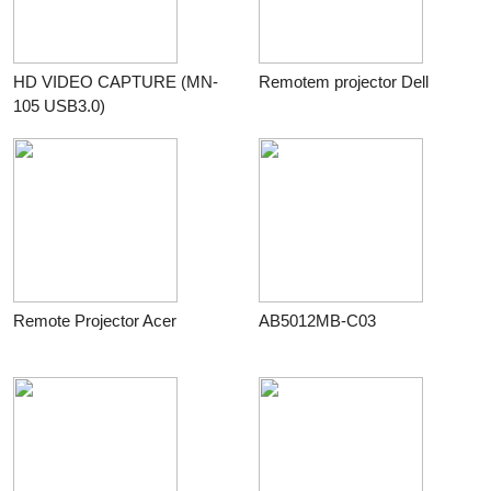
HD VIDEO CAPTURE (MN-
Remotem projector Dell
105 USB3.0)
USB1.1/2.0/3.0/3.1
Compatible 4K USB 3.0
1080P/30FPS สตรีมมิ่งสำหรับ
PC PS4 Xbox
Remote Projector Acer
AB5012MB-C03