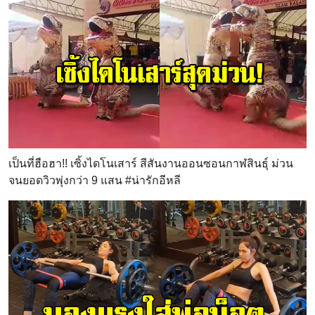
เป็นที่ฮือฮา!! เซิ้งไดโนเสาร์ สีสันงานออนซอนกาฬสินธุ์ ม่วน
จนยอดวิวพุ่งกว่า 9 แสน #น่ารักอีหลี