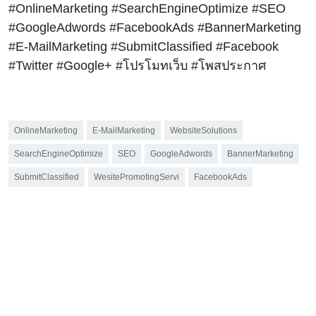
#OnlineMarketing #SearchEngineOptimize #SEO
#GoogleAdwords #FacebookAds #BannerMarketing
#E-MailMarketing #SubmitClassified #Facebook
#Twitter #Google+ #โปรโมทเว็บ #โพสประกาศ
OnlineMarketing
E-MailMarketing
WebsiteSolutions
SearchEngineOptimize
SEO
GoogleAdwords
BannerMarketing
SubmitClassified
WesitePromotingServi
FacebookAds