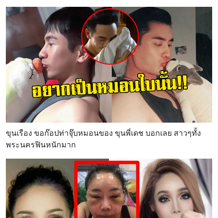
ขุนเรือง ขอก๊อปท่าจุ๊บหมอนของ ขุนพี่เดช บอกเลย สาวๆทั้ง
พระนครฟินหนักมาก