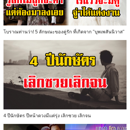
โบราณท่านว่า! 5 ลักษณะของคู่รัก ที่เกิดจาก "บุพเพสันนิวาส"
4 ปีนักษัตร ปีหน้าดวงมีแต่รุ่ง เลิกซวย เลิกจน