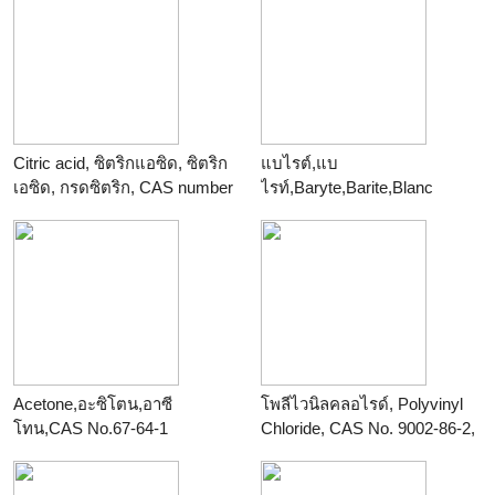
ร้าน
ไทยโพลีมิเนอรัล
ร้าน
ไทยโพลีมิเนอรัล
Citric acid, ซิตริกแอซิด, ซิตริก
แบไรต์,แบ
เอซิด, กรดซิตริก, CAS number
ไรท์,Baryte,Barite,Blanc
77929
Fixe,Precipitate BaSO4,CAS
ร้าน
TPCC
No.13462867
ร้าน
Thai Poly Chemicals
Acetone,อะซิโตน,อาซี
โพลีไวนิลคลอไรด์, Polyvinyl
โทน,CAS No.67-64-1
Chloride, CAS No. 9002-86-2,
ร้าน
ไทยโพลีมิเนอรัล
PVC homopolymer, พีวีซีโฮโม
โพลิเมอร์, พีวีซีK58, พีวีซีK66,