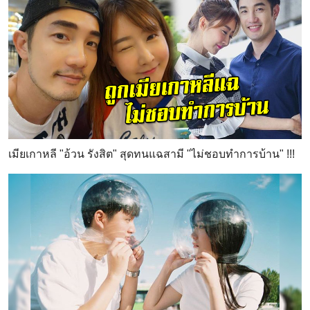
เมียเกาหลี "อ้วน รังสิต" สุดทนแฉสามี "ไม่ชอบทำการบ้าน" !!!