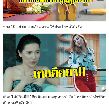
ของ 10 อย่างถวายสังฆทาน ใช้ประโยชน์ได้จริง
เกือบไม่มีวันนี้!!! "ดีเจต้นหอม ศกุนตลา" รับ "เคยติดยา" ทำชีวิต
เกือบพัง!! (มีคลิป)