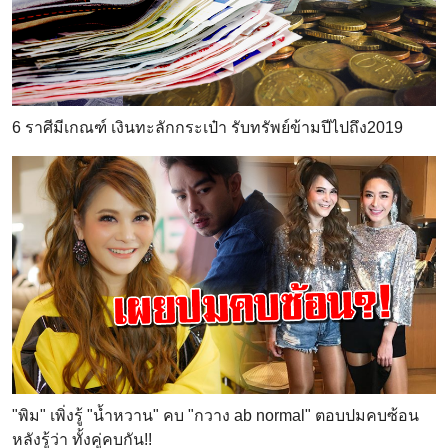
6 ราศีมีเกณฑ์ เงินทะลักกระเป๋า รับทรัพย์ข้ามปีไปถึง2019
"พิม" เพิ่งรู้ "น้ำหวาน" คบ "กวาง ab normal" ตอบปมคบซ้อน
หลังรู้ว่า ทั้งคู่คบกัน!!