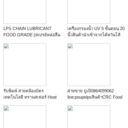
LPS CHAIN LUBRICANT
เครื่องกรองน้ำ UV 5 ขั้นตอน 20
FOOD GRADE (สเปรย์หล่อลื่น
นิ้วสินค้านำเข้าจากไต้หวันไส้
โซ่ฟู้ดเกรด)สนใจติดต่อเกด
กรองผ่านมาตรฐาน NSF
081-9218788
ร้าน
deedeetuk
ร้าน
karaked.plazathai
รับพิมพ์ สายคล้องบัตร
ฝ่ายขาย ปูเป้0864099062
เทคโนโลยี ทรานสเฟอร์ Heat
line:poupelpsสินค้าCRC Food
Transfer lanyard พร้อมบริการ
grade ผลิตภัณฑ์ใช้ใน
ออกแบบ ราคาส่งพิเศษ
อุตสาหกรรมอาหาร ผ่าน NSF
ร้าน
OFFICESMILES
สเปรย์น้ำมันหล่อลื่นคลายเกลี
ยวน๊อต สเปรย์จาระบีสีขาว ส