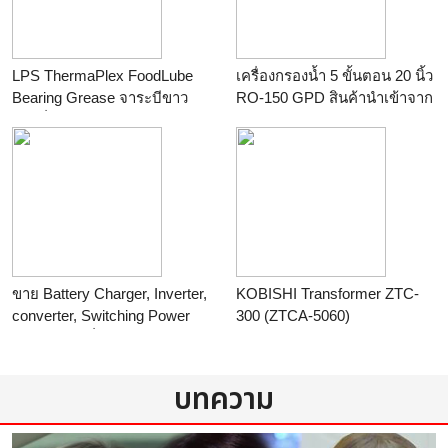
orque sensor,high voltage
amplifier,heat transfer meter
LPS ThermaPlex FoodLube
เครื่องกรองน้ำ 5 ขั้นตอน 20 นิ้ว
Bearing Grease จาระบีขาว
RO-150 GPD สินค้านำเข้าจาก
หล่อลื่นสำหรับอุตสาหกรรม
ไต้หวันไส้กรองผ่านมาตรฐาน
อาหาร
NSF
ร้าน
นำเข้าและจำหน่ายสินค้า
ร้าน
deedeetuk
ซ่อมบำรุง
ขาย Battery Charger, Inverter,
KOBISHI Transformer ZTC-
converter, Switching Power
300 (ZTCA-5060)
Supply และอื่นๆ
ร้าน
KPB Enterprise Co., Ltd.
ร้าน
ร้าน jmj it service
บทความ