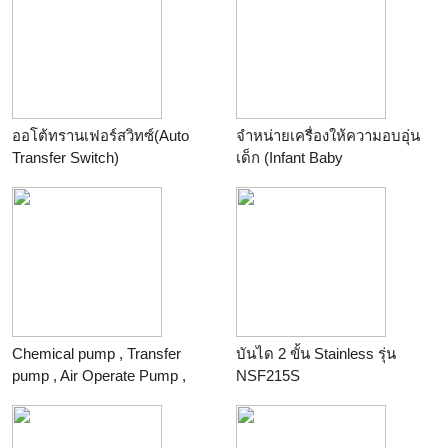
ร้าน
deedeetuk
ออโต้ทรานเฟอร์สวิทซ์(Auto
จำหน่ายเครื่องให้ความอบอุ่น
Transfer Switch)
เด็ก (Infant Baby
ร้าน
บริษัท ปณชัยอีควิปเม้นท์
incubator,Infant Warmer)
เทคโนโลยี จำกัด
ร้าน
2. เจริญชัยเกียรติ
ซัพพลาย , Hotline : (089)219-
0585 , Tel.& fax: (02) 987 -
3331
Chemical pump , Transfer
บันได 2 ขั้น Stainless รุ่น
pump , Air Operate Pump ,
NSF215S
Double Diaphragm Pump ,
ร้าน
winwinpool
Diaphragm Pump , Sanitary
Pump , ปั๊มเคมี , ปั๊มสูบเคมี ,