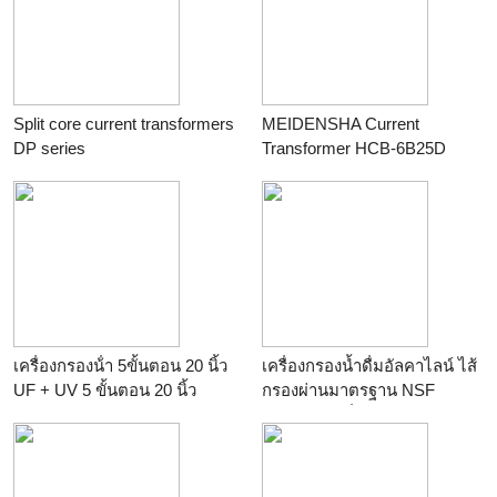
Split core current transformers
MEIDENSHA Current
DP series
Transformer HCB-6B25D
ร้าน
Parattakorn Industrial
ร้าน
KPB Enterprise Co., Ltd.
Solutions Co., Ltd.
เครื่องกรองน้ํา 5ขั้นตอน 20 นิ้ว
เครื่องกรองน้ำดื่มอัลคาไลน์ ไส้
UF + UV 5 ขั้นตอน 20 นิ้ว
กรองผ่านมาตรฐาน NSF
สินค้านำเข้าจากไต้หวันไส้กรอง
อะไหล่จากญี่ปุ่น หม้อชาร์ต
ผ่านมาตรฐาน NSF
เคลือบไททาเนียม
ร้าน
deedeetuk
ร้าน
deedeetuk