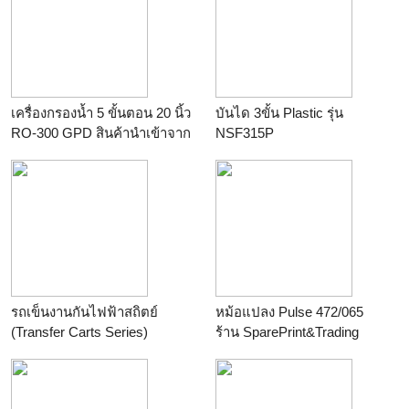
ไดอะแฟรมปั๊ม
ร้าน
Doseline
เครื่องกรองน้ำ 5 ขั้นตอน 20 นิ้ว
บันได 3ขั้น Plastic รุ่น
RO-300 GPD สินค้านำเข้าจาก
NSF315P
ไต้หวันไส้กรองผ่านมาตรฐาน
ร้าน
winwinpool
NSF
ร้าน
deedeetuk
รถเข็นงานกันไฟฟ้าสถิตย์
หม้อแปลง Pulse 472/065
(Transfer Carts Series)
ร้าน
SparePrint&Trading
ร้าน
บริษัท ปณชัยอีควิปเม้นท์
เทคโนโลยี จำกัด