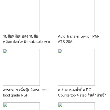
รับซื้อหม้อแปลง รับซื้อ
Auto Transfer Switch PM-
หม้อแปลงไฟฟ้า หม้อแปลงชุบ
ATS-20A
หม้อแปลงไฟฟ้าเข้าเครื่องจักร
ร้าน
Parattakorn Industrial
ทั้งดีและเสีย ให้ราคาสูง
Solutions Co., Ltd.
ร้าน
recyclethai
สารกรองเรซิ่นฟู้ดส์เกรด resin
เครื่องกรองน้ำดื่ม RO -
food grade NSF
Countertop 4 step สินค้านำเข้า
ร้าน
จากไต้หวันไส้กรองผ่าน
watercareproducts&service
มาตรฐาน NSF