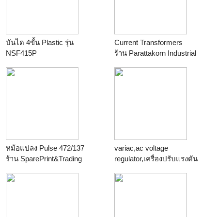
เปรย์หล่อลื่นสายพานยาง ส
เปรย์หล่อลื่นโซ่ โลหะ
ร้าน
SURFACE&LPS
บันได 4ขั้น Plastic รุ่น
Current Transformers
NSF415P
ร้าน
Parattakorn Industrial
ร้าน
winwinpool
Solutions Co., Ltd.
หม้อแปลง Pulse 472/137
variac,ac voltage
ร้าน
SparePrint&Trading
regulator,เครื่องปรับแรงดัน
ไฟฟ้า
ร้าน
เอ็นไอ เทคโนโลยี
จำหน่าย dc power
supply,function
generator,oscilloscope,variac,t