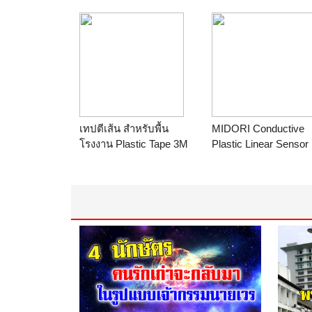
ร้าน
ไทยโพลีเคมีภัณฑ์
พลาสติก ผิวมัน แบบบั
บาง ภาพคมชัด สีสัน
ชัดเจน สีไม่ลอกไม่เลื
กันน้ำ คงทน มุมมน คล
บัตร ตามศูนย์อาหาร
ร้าน
ideastorycard.c
088 011 6500 Line.
idea.story eMail.
เทปตีเส้น สำหรับพื้น
MIDORI Conductive
ideastory@gmail.com
โรงงาน Plastic Tape 3M
Plastic Linear Sensor
จัดจำหน่ายพร้อมรถตีเส้น
20F, 1k
พื้น
ร้าน
KPB Enterprise C
ร้าน
KPC Intergroup
Ltd.