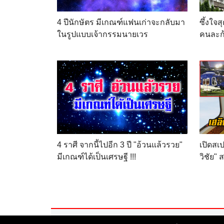
4 ปีนักษัตร มีเกณฑ์แฟนเก่าจะกลับมา
ซึ้งใจส
ในรูปแบบเจ้ากรรมนายเวร
คนละก้
4 ราศี จากนี้ไปอีก 3 ปี "อ้วนแล้วรวย"
เปิดสเป
มีเกณฑ์ได้เป็นเศรษฐี !!!
วิชัย"