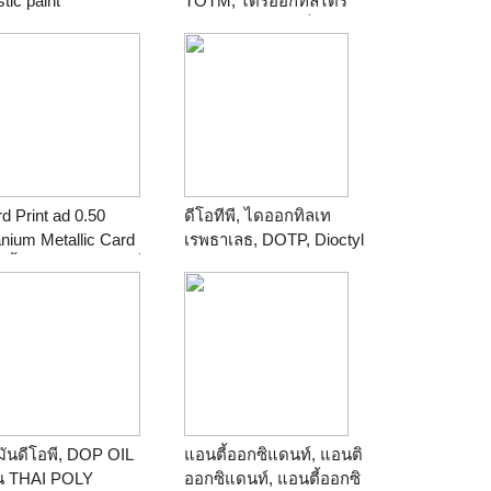
stic paint
TOTM, ไตรออกทิลไตร
าน
Thailandchemical
เมลลิเทต, ทีโอทีเอ็ม,
น้ำมันทีโอทีเอ็ม
ร้าน
THAI POLY
COFFEE
d Print ad 0.50
ดีโอทีพี, ไดออกทิลเท
anium Metallic Card
เรพธาเลธ, DOTP, Dioctyl
ตรพื้นประกายแบบเกร็ด
Terephthalate
ว ดูดีมีระดับ เมื่อ
ร้าน
ไทยโพลีมิเนอรัล
ะทบแสง ระยิบระยับ
ด้หลากสี ใกล้เคียง
รเดดิต ทั่วไป
าน
ideastorycard.com
 011 6500 Line.
a.story eMail.
มันดีโอพี, DOP OIL
แอนตี้ออกซิแดนท์, แอนติ
eastory@gmail.com
าน
THAI POLY
ออกซิแดนท์, แอนตี้ออกซิ