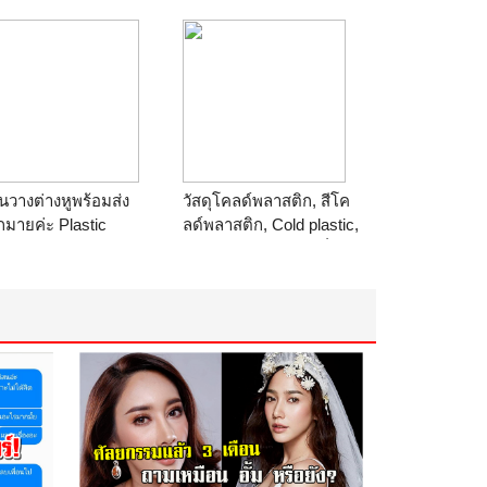
FFEE
แดนท์ 1010, Antioxidant,
Antioxidant 1010
ร้าน
Thailand Chemicals
นวางต่างหูพร้อมส่ง
วัสดุโคลด์พลาสติก, สีโค
มายค่ะ Plastic
ลด์พลาสติก, Cold plastic,
ded Studs Earrings
Anti skid paint, สีกันลื่น, สี
play Frame Holder
ทาถนนกันลื่นไถล
lf Rack Stand for
ร้าน
THAI POLY
elry
COFFEE
าน
Slendershop