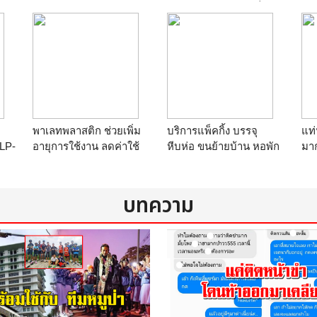
ตร
ร้าน
winwinpool
เอส, ABS RESIN, เม็ดเอ
CO
บีเอส
อน
ร้าน
Thailandchemical
้าย
om
พาเลทพลาสติก ช่วยเพิ่ม
บริการแพ็คกิ้ง บรรจุ
แท่
 LP-
อายุการใช้งาน ลดค่าใช้
หีบห่อ ขนย้ายบ้าน หอพัก
มาก
จ่าย และลดการใช้
หอนโด สำนักงาน
Fol
o.,
ทรัพยากรธรรมชาติลง /
เครื่องจักร
Dis
Plastic pallets : An
ร้าน
บริษัท เจที โกลด์ โลจิ
She
บทความ
efficient transport,
สติกส์ จำกัด
jew
warehouse and storage
ร้
solut
ร้าน
Siam Safe