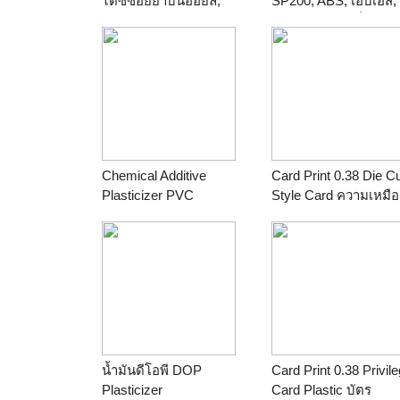
ไดซ์ซอยยาบีนออยล์,
SP200, ABS, เอบีเอส,
ESBO, Epoxidized Soya
ABS RESIN, เม็ดเอบี
Bean Oil
ร้าน
Thailandchemical
ร้าน
ไทยโพลีเคมีภัณฑ์
Chemical Additive
Card Print 0.38 Die C
Plasticizer PVC
Style Card ความเหมือน
Stabilizer Impact Modifier
แตกต่างๆ ใช้ยาวนาน ไ
Processing Aid Filler
หลุดลอก ออกเป็นแผ่น 
DOP DBP DINP
รูปแบบดังใจ สินค้า
ร้าน
บริษัทไทยโพลี
พรีเมียม-ของขวัญ ส่งฟ
เคมิคอลจำกัด THAI
ทั่วไทย
POLY CHEMICALS
ร้าน
ideastorycard.c
CO.,LTD (TPCC)
088 011 6500 Line.
idea.story eMail.
น้ำมันดีโอพี DOP
Card Print 0.38 Privil
ideastory@gmail.com
Plasticizer
Card Plastic บัตร