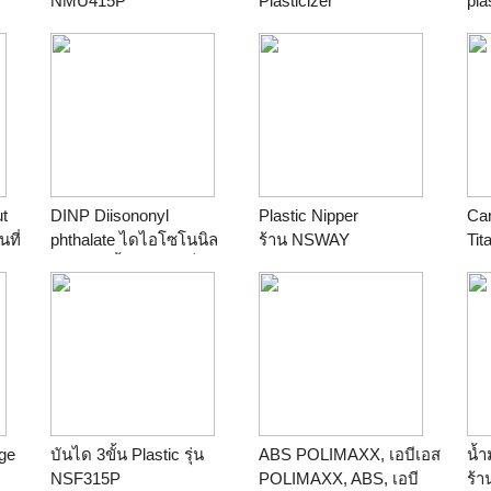
NMU415P
Plasticizer
pla
เอส
ร้าน
winwinpool
ร้าน
TPCC
ร้
ut
DINP Diisononyl
Plastic Nipper
Car
ที่
phthalate ไดไอโซโนนิล
ร้าน
NSWAY
Tit
ม่
พธาเลต น้ำมันดีไอเอ็นพี
ENTERPRISES
บั
ได้
ร้าน
Thailand Chemicals
แก้
กร
รี
ทำไ
บัต
om
ร้
088
ide
ege
บันได 3ขั้น Plastic รุ่น
ABS POLIMAXX, เอบีเอส
น้ำ
id
NSF315P
POLIMAXX, ABS, เอบี
ร้