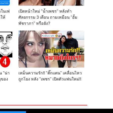
ำในเฟ
เปิดหน้าใหม่ "น้ำเพชร" หลังทำ
ให้
ศัลยกรรม 3 เดือน ถามเหมือน "อั้ม
พัชราภา" หรือยัง?
น "น่า
เหม็นความรัก!! "ตั๊กแตน" เคลื่อนไหว
กๆของ
ถูกโยง หลัง "เพชร" เปิดตัวแฟนใหม่!!