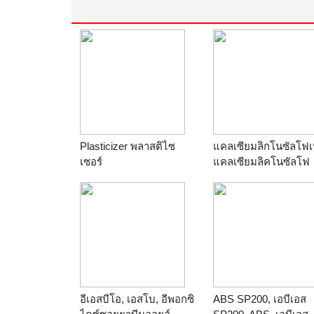
Plasticizer พลาสติไซ
แคลเซียมลิกโนซัลโฟเ
เซอร์
แคลเซียมลิคโนซัลโฟ
ร้าน
Thai Poly Chemicals
เนต, Calcium
Lignosulphonate,
Calcium Lignosulfona
ร้าน
ไทยโพลีมิเนอรัล
อีเอสบีโอ, เอสโบ, อีพอกซิ
ABS SP200, เอบีเอส