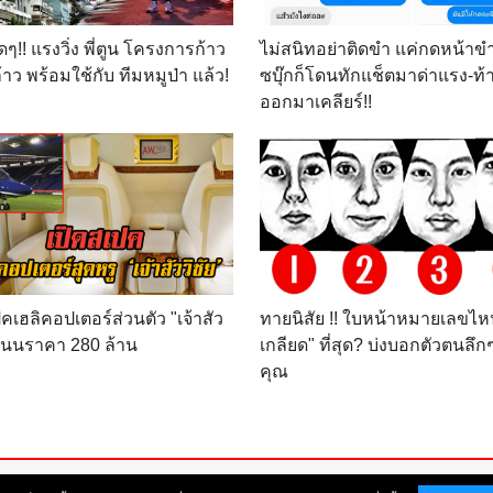
ุดๆ!! แรงวิ่ง พี่ตูน โครงการก้าว
ไม่สนิทอย่าติดขำ แค่กดหน้าข
าว พร้อมใช้กับ ทีมหมูป่า แล้ว!
ซบุ๊กก็โดนทักแช็ตมาด่าแรง-ท้า
ออกมาเคลียร์!!
คเฮลิคอปเตอร์ส่วนตัว "เจ้าสัว
ทายนิสัย !! ใบหน้าหมายเลขไห
 สนนราคา 280 ล้าน
เกลียด" ที่สุด? บ่งบอกตัวตนลึ
คุณ