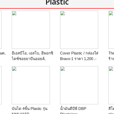
Plastic
นต,
อีเอสบีโอ, เอสโบ, อีพอกซิ
Cover Plastic / กล่องใส่
The
ไดซ์ซอยยาบีนออยล์,
Bravo-1 ราคา 1,200 .-
ร้
ESBO, Epoxidized Soya
ร้าน
pathumdesign
Bean Oil
te
ร้าน
บริษัทไทยโพลี
เคมิคอลจำกัด THAI
POLY CHEMICALS
CO.,LTD (TPCC)
บันได 4ขั้น Plastic รุ่น
น้ำมันดีบีพี DBP
สีโ