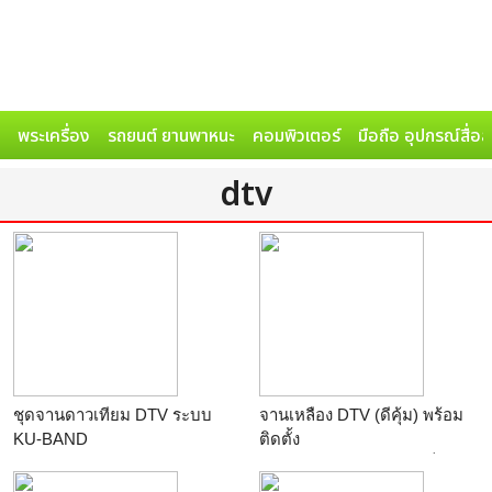
พระเครื่อง
รถยนต์ ยานพาหนะ
คอมพิวเตอร์
มือถือ อุปกรณ์สื่อ
dtv
ชุดจานดาวเทียม DTV ระบบ
จานเหลือง DTV (ดีคุ้ม) พร้อม
KU-BAND
ติดตั้ง
ร้าน
Moo Satellite
ร้าน
หจก.จอยส์เซอร์วิสเซ็นเต
อร