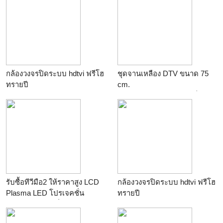
กล้องวงจรปิดระบบ hdtvi ฟรีโฮ
ชุดจานเหลือง DTV ขนาด 75
ทรายปี
cm.
ร้าน
M.V.COM
ร้าน
หจก.จอยส์เซอร์วิสเซ็นเต
อร
รับซื้อทีวีมือ2 ให้ราคาสูง LCD
กล้องวงจรปิดระบบ hdtvi ฟรีโฮ
Plasma LED โปรเจคชั่น
ทรายปี
โปรเจคเตอร์ เครื่องใช้ไฟฟ้าทุก
ร้าน
M.V.COM
ชนิด 0855597998 ดา