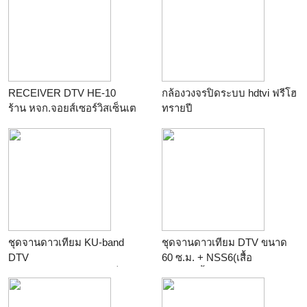
ร้าน
ร้อยแปดพันเก้า
RECEIVER DTV HE-10
กล้องวงจรปิดระบบ hdtvi ฟรีโฮ
ร้าน
หจก.จอยส์เซอร์วิสเซ็นเต
ทรายปี
อร
ร้าน
M.V.COM
ชุดจานดาวเทียม KU-band
ชุดจานดาวเทียม DTV ขนาด
DTV
60 ซ.ม. + NSS6(เสื้อ
ร้าน
หจก.จอยส์เซอร์วิสเซ็นเต
เหลือง+เสื้อแดง)
อร
ร้าน
หจก.จอยส์เซอร์วิสเซ็นเต
อร