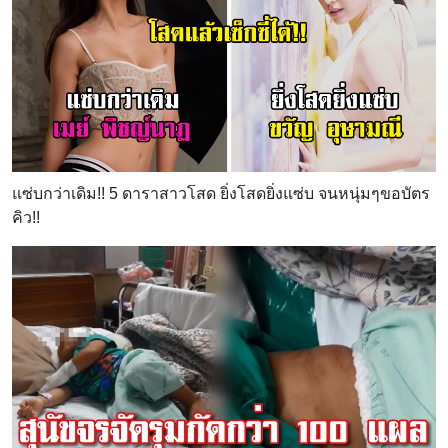
แซ่บกว่าเดิม!! 5 ดาราสาวโสด ยิ่งโสดยิ่งแซ่บ จนหนุ่มๆขอบัตร
คิว!!