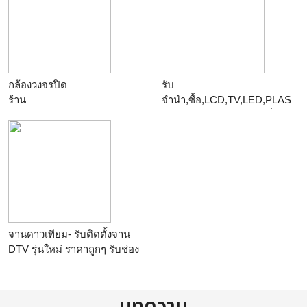
กล้องวงจรปิด
รับ
ร้าน
จำนำ,ซื้อ,LCD,TV,LED,PLAS
MA,3DTV,Smart TV,ทุกยี่ห้อ
ร้าน
จานดาวเทียม- รับติดตั้งจาน
DTV รุ่นใหม่ ราคาถูกๆ รับช่อง
สัญญาณ 3,5,7,9,11,TPBS ไม่
เสียรายเดือน ภาพความคมชัด
ระดับดิจิตอล เหมาะสำหรับ