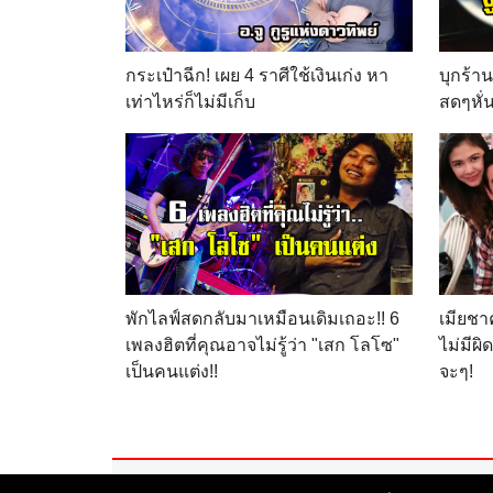
กระเป๋าฉีก! เผย 4 ราศีใช้เงินเก่ง หา
บุกร้า
เท่าไหร่ก็ไม่มีเก็บ
สดๆหั่น
พักไลฟ์สดกลับมาเหมือนเดิมเถอะ!! 6
เมียชา
เพลงฮิตที่คุณอาจไม่รู้ว่า "เสก โลโซ"
ไม่มีผ
เป็นคนแต่ง!!
จะๆ!