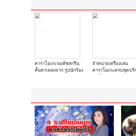
คาราโอเกะจอทัชสกรีน
จำหน่ายเครื่องเล่น
คั้นหาเพลงจาก รูปนักร้อง
คาราโอเกะครบชุดบริ
ร้าน
clinc
ติดตั้งคาราโอเกะ ระบ
karaoke@KARAOKEMO
ห้องประชุม เสียงตาม
DERN1
ร้าน
clinc
karaoke@KARAOK
DERN1