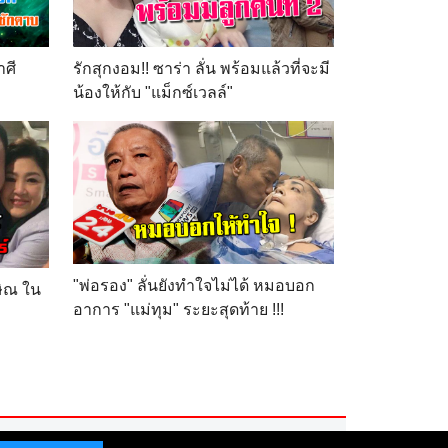
าศี
รักสุกงอม!! ซาร่า ลั่น พร้อมแล้วที่จะมี
น้องให้กับ "แม็กซ์เวลล์"
"พ่อรอง" ลั่นยังทำใจไม่ได้ หมอบอก
กษิณ ใน
อาการ "แม่ทุม" ระยะสุดท้าย !!!