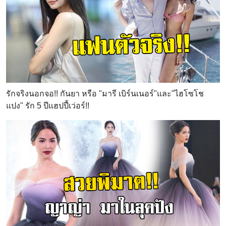
รักจริงนอกจอ!! กันยา หรือ "มารี เบิร์นเนอร์"และ"ไฮโซโช
แปง" รัก 5 ปีแฮปปี้เว่อร์!!