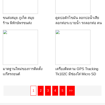
ขนส่งสมุย ภูเก็ต สมุย
ดูดบ่อดักไขมัน ลอกบ่อน้ำเสีย
ร้าน
พิทักษ์พรขนส่ง
ลอกท่อระบายน้ำ รถลอกท่อ คน
ลอกท่อ ลอกทำความสะอาด
ตะกอนบ่อพักบ่อบำบัดน้ำเสีย
ร้าน
รับลอกท่อ,ลอกท่อ,ลอก
คลอง,087-230-2194,แม็คโคร
แพร,รับลอกคลอง,รับถมที่,รับ
เหมาก่อสร้าง,รับลอกท่อ,รถลอก
ท่อ,ชุดโรยตัว,งานสกปรก,รับ
จัดสวน,รับทำความสะอาด,รับ
มาตฐานใหม่ของการติดตั้ง
เครื่องติดตาม GPS Tracking
ซื้อขายขยะ
แก๊สรถยนต์
Tk102C มีช่องใส่ Micro SD
ร้าน
Smart Choices
บันทึก(ไต้หวัน) ราคา 1299
บาท ดูการเคลื่อนไหวแบบ
Realtime พร้อมคู่มือการตั้งค่า
1
2
3
4
5
>>
และใช้งานภาษาไทย
ร้าน
สยามเดลิเวอรี่