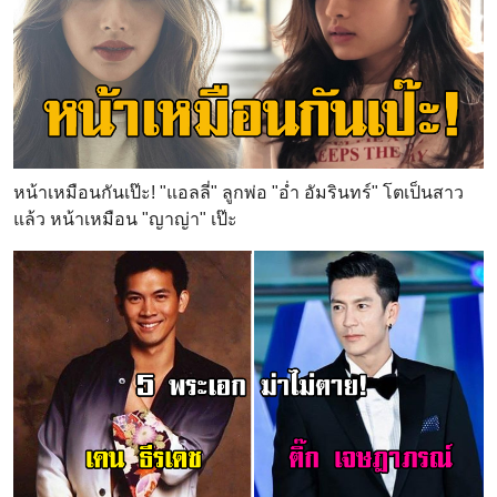
หน้าเหมือนกันเป๊ะ! "แอลลี่" ลูกพ่อ "อ่ำ อัมรินทร์" โตเป็นสาว
แล้ว หน้าเหมือน "ญาญ่า" เป๊ะ