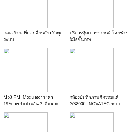
ถอด-ย้าย-เพิ่ม-เปลี่ยนถังแก๊สทุก
บริการหุ้มเบาะรถยนต์ โดยช่าง
ระบบ
ฝีมือขั้นเทพ
ร้าน
อู่ วัฒนา 99
ร้าน
Smart Choices
Mp3 F.M. Modulator ราคา
กล้องบันทึกภาพติดรถยนต์
199บาท รับประกัน 3 เดือน ส่ง
GS8000L NOVATEC ระบบ
ฟรีครับ
Full HD อินฟราเรด 4 ดวง จอ
ร้าน
สยามเดลิเวอรี่
2.7
ร้าน
สยามเดลิเวอรี่