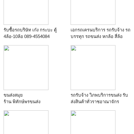
รับซื้อรถบริษัท เก๋ง กระบะ ตู้
เอกรถเครนบริการ รถรับจ้าง รถ
4ล้อ-10ล้อ 089-4554084
บรรทุก รถขนส่ง หกล้อ สี่ล้อ
ร้าน
jeep_aotocar
ใหญ่ เฮียบ ขนส่งยกย้ายสินค้า
ต่างๆโดยทีมงานมืออาชีพโทร
081-733-1328
ร้าน
aegrama5
ขนส่งสมุย
รถรับจ้าง วิภพบริการขนส่ง รับ
ร้าน
พิทักษ์พรขนส่ง
ส่งสินค้าทั่วราชอาณาจักร
ร้าน
วิภพบริการ