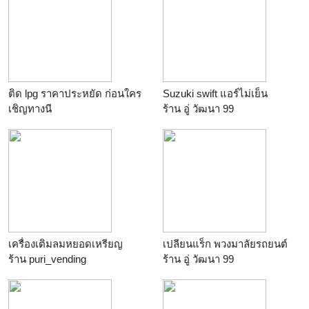
แรก ปีต่อๆไป 3,000 บ./ปี)
ร้าน
YingThaiFood
ติด lpg ราคาประหยัด ก่อนใคร
Suzuki swift แอร์ไม่เย็น
เชิญทางนี
ร้าน
อู่ วัฒนา 99
ร้าน
Smart Choices
เครื่องเติมลมหยอดเหรียญ
เปลียนแร็ก พวงมาลัยรถยนต์
ร้าน
puri_vending
ร้าน
อู่ วัฒนา 99