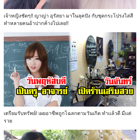
เจ้าหญิงชัดๆ!! ญาญ่า อุรัสยา มาในลุคปัง กับชุดกระโปรงไล่สี
ทำหลายคนอ้าปากค้างไปเลย!!
เตรียมรับทรัพย์! เผยอาชีพถูกโฉลกตามวันเกิด ทำเเล้วดี มีเเต่
รวย