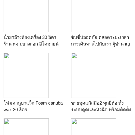
น้ำยาล้างห้องเครื่อง 30 ลิตร
ขับขี่ปลอดภัย ตลอดระยะเวลา
ร้าน
หจก.บางกอก อีโคชายน์
การเดินทางไปกับเรา ผู้ชำนาญ
การติด NGV
ร้าน
Smart Choices
โฟมคานูบาแว็ก Foam canuba
ขายชุดแก๊สมือ2 ทุกยี่ห้อ ทั้ง
wax 30 ลิตร
ระบบดูดและหัวฉีด พร้อมติดตั้ง
ร้าน
หจก.บางกอก อีโคชายน์
ร้าน
อู่ วัฒนา 99