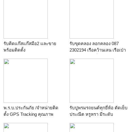
รับติดแก๊สแก๊สมือ2 และขาย
รับขุดคลอง ลอกคลอง 087
พร้อมติดตั้ง
2302194 เรือคว้านเลน เรือเป่า
ร้าน
อู่ วัฒนา 99
เรือดูด โป๊ะ แม็คโคร
ร้าน
รับลอกท่อ,ลอกท่อ,ลอก
คลอง,087-230-2194,แม็คโคร
แพร,รับลอกคลอง,รับถมที่,รับ
เหมาก่อสร้าง,รับลอกท่อ,รถลอก
ท่อ,ชุดโรยตัว,งานสกปรก,รับ
จัดสวน,รับทำความสะอาด,รับ
ซื้อขายขยะ
พ.ร.บ.ประกันภัย /จำหน่ายติด
รับปูพรมรถยนต์ทุกยี่ห้อ ตัดเย็บ
ตั้ง GPS Tracking คุณภาพ
ประณีต หรูหรา มีระดับ
ยุโรป มาตรฐานกรมขนส่ง (ฟรี!
ร้าน
Smart Choices
ติดตั้ง!+เครื่องรูดบัตร+รายปีปี