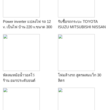
Power inverter แปลงไฟ รถ 12
รับซื้อรถกระบะ TOYOTA
v. เป็นไฟ บ้าน 220 v.ขนาด 300
ISUZU MITSUBISHI NISSAN
w. ราคา 990 บาท 500 w. ราคา
ทุกรุ่น 089-4554084
1250 บาท
ร้าน
jeep_aotocar
ร้าน
สยามเดลิเวอรี่
พัดลมหม้อน้ำวอลโว่
โฟมล้างรถ สูตรผสมแว็ก 30
ร้าน
อมรประดับยนต์
ลิตร
ร้าน
หจก.บางกอก อีโคชายน์