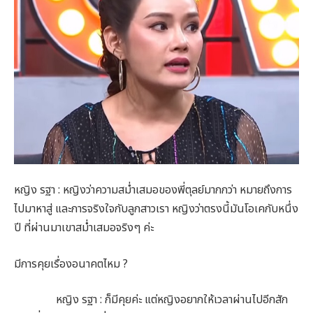
หญิง รฐา : หญิงว่าความสม่ำเสมอของพี่ตุลย์มากกว่า หมายถึงการ
ไปมาหาสู่ และการจริงใจกับลูกสาวเรา หญิงว่าตรงนี้มันโอเคกับหนึ่ง
ปี ที่ผ่านมาเขาสม่ำเสมอจริงๆ ค่ะ
มีการคุยเรื่องอนาคตไหม ?
หญิง รฐา : ก็มีคุยค่ะ แต่หญิงอยากให้เวลาผ่านไปอีกสัก