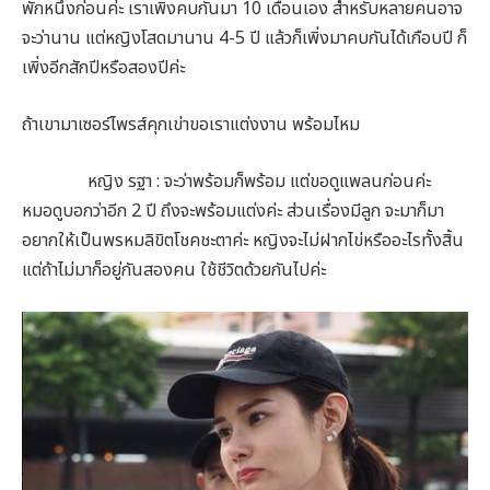
พักหนึ่งก่อนค่ะ เราเพิ่งคบกันมา 10 เดือนเอง สำหรับหลายคนอาจ
จะว่านาน แต่หญิงโสดมานาน 4-5 ปี แล้วก็เพิ่งมาคบกันได้เกือบปี ก็
เพิ่งอีกสักปีหรือสองปีค่ะ
ถ้าเขามาเซอร์ไพรส์คุกเข่าขอเราแต่งงาน พร้อมไหม
หญิง รฐา : จะว่าพร้อมก็พร้อม แต่ขอดูแพลนก่อนค่ะ
หมอดูบอกว่าอีก 2 ปี ถึงจะพร้อมแต่งค่ะ ส่วนเรื่องมีลูก จะมาก็มา
อยากให้เป็นพรหมลิขิตโชคชะตาค่ะ หญิงจะไม่ฝากไข่หรืออะไรทั้งสิ้น
แต่ถ้าไม่มาก็อยู่กันสองคน ใช้ชีวิตด้วยกันไปค่ะ