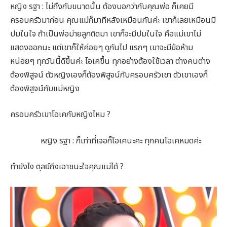
หญิง รฐา : ไม่ถึงกับขนาดนั้น ต้องบอกว่ากับคุณพ่อ ก็เคยมี
ครอบครัวมาก่อน คุณแม่ก็มาทีหลังเหมือนกันค่ะ เขาก็เลยเหมือนมี
ปมในใจ ถ้าเป็นพ่อม่ายลูกติดมา เขาก็จะมีปมในใจ คือแม่เขาไม่
แสดงออกนะ แต่เขาก็ให้ค่อยๆ ดูกันไป แรกๆ เขาจะมีข้อห้าม
หน่อยๆ ทุกวันนี้ดีขึ้นค่ะ โอเคขึ้น ทุกอย่างต้องใช้เวลา ต่างคนต่าง
ต้องพิสูจน์ ตัวหญิงเองก็ต้องพิสูจน์กับครอบครัวเขา ตัวเขาเองก็
ต้องพิสูจน์กับแม่หญิง
ครอบครัวเขาโอเคกับหญิงไหม ?
หญิง รฐา : ก็เท่าที่เจอก็โอเคนะคะ ทุกคนโอเคหมดค่ะ
ทำยังไง ตุลย์ถึงเอาชนะใจคุณแม่ได้ ?