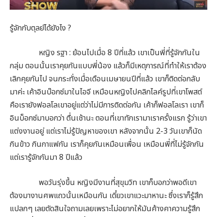
รู้จักกับตุลย์ได้ยังไง ?
หญิง รฐา : ย้อนไปเมื่อ 8 ปีที่แล้ว เขาเป็นพี่ที่รู้จักกันใน
กลุ่ม ตอนนั้นเราคุยกันแบบพี่น้อง แล้วก็มีเหตุการณ์ที่ทำให้เราต้อง
เลิกคุยกันไป จนกระทั่งเมื่อเดือนเมษายนปีที่แล้ว เขาก็ติดต่อกลับ
มาค่ะ เค้าอินบ๊อกซ์มาในไอจี เหมือนหญิงไปคลิกไลค์รูปที่เขาโพสต์
คือเรายังฟอลโลเขาอยู่แต่ว่าไม่มีการติดต่อกัน เค้าก็ฟอลโลเรา เขาก็
อินบ็อกซ์มาบอกว่า ตื่นเช้านะ ตอนที่เขาทักเรามาเราครั้งแรก รู้ว่าเขา
แต่งงานอยู่ แต่เราไม่รู้ปัญหาของเขา หลังจากนั้น 2-3 วันเขาก็นัด
กินข้าว กินกาแฟกัน เราก็คุยกันเหมือนเพื่อน เหมือนพี่ที่ไม่รู้จักกัน
แต่เรารู้จักกันมา 8 ปีแล้ว
พอวันรุ่งขึ้น หญิงมีงานที่สุขุมวิท เขาก็บอกว่าพอดีเขา
ต้องมางานศพแถวนั้นเหมือนกัน เดี๋ยวเขาแวะมาหานะ ซึ่งเราก็รู้สึก
แปลกๆ เลยตัดสินใจถามเลยเพราะไม่อยากให้มันค้างคาความรู้สึก