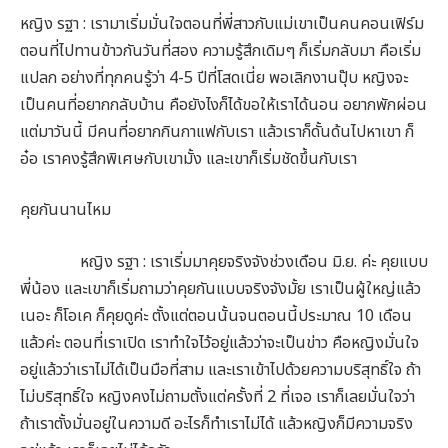
หญิง รฐา : เรามาเริ่มมั่นใจตอนที่พี่สาวกับแม่เขาเป็นคนคอนเฟิร์ม
ตอนที่ไปทานข้าวกันวันที่สอง ความรู้สึกเดิมๆ ก็เริ่มกลับมา คือเริ่ม
แปลก อย่างที่ทุกคนรู้ว่า 4-5 ปีที่โสดเนี่ย พอเลิกงานปุ๊บ หญิงจะ
เป็นคนที่อยากกลับบ้าน คือยังไงก็ได้ขอให้เราได้นอน อยากพักผ่อน
แต่มาวันนี้ มีคนที่อยากกินกาแฟกับเรา แล้วเราก็ดั้นด้นไปหาเขา ก็
อ๋อ เราคงรู้สึกพิเศษกับเขามั้ง และเขาก็เริ่มชัดขึ้นกับเรา
คุยกันนานไหม
หญิง รฐา : เราเริ่มมาคุยจริงจังช่วงเดือน มิ.ย. ค่ะ คุยแบบ
พี่น้อง และเขาก็เริ่มถามว่าคุยกันแบบจริงจังมั้ย เราเป็นผู้ใหญ่แล้ว
เนอะ ก็โอเค ก็คุยดูค่ะ ตั้งแต่ตอนนั้นจนตอนนี้ประมาณ 10 เดือน
แล้วค่ะ ตอนที่เราเปิด เราทำใจไว้อยู่แล้วว่าจะเป็นข่าว คือหญิงมั่นใจ
อยู่แล้วว่าเราไม่ได้เป็นมือที่สาม และเราเข้าไปด้วยความบริสุทธิ์ใจ ถ้า
ไม่บริสุทธิ์ใจ หญิงคงไม่ถามตั้งแต่ครั้งที่ 2 ที่เจอ เราก็เลยมั่นใจว่า
ถ้าเราตั้งมั่นอยู่ในความดี อะไรก็ทำเราไม่ได้ แล้วหญิงก็มีความจริง