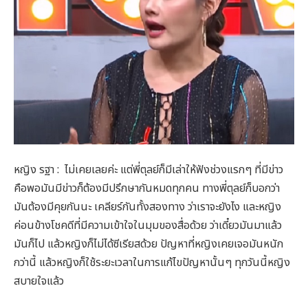
หญิง รฐา : ไม่เคยเลยค่ะ แต่พี่ตุลย์ก็มีเล่าให้ฟังช่วงแรกๆ ที่มีข่าว
คือพอมันมีข่าวก็ต้องมีปรึกษากันหมดทุกคน ทางพี่ตุลย์ก็บอกว่า
มันต้องมีคุยกันนะ เคลียร์กันทั้งสองทาง ว่าเราจะยังไง และหญิง
ค่อนข้างโชคดีที่มีความเข้าใจในมุมของสื่อด้วย ว่าเดี๋ยวมันมาแล้ว
มันก็ไป แล้วหญิงก็ไม่ได้ซีเรียสด้วย ปัญหาที่หญิงเคยเจอมันหนัก
กว่านี้ แล้วหญิงก็ใช้ระยะเวลาในการแก้ไขปัญหานั้นๆ ทุกวันนี้หญิง
สบายใจแล้ว