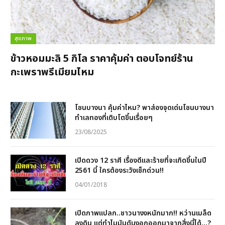
สุขภาพ
ข้าวหอมมะลิ 5 กิโล ราคาคุ้มค่า ตอบโจทย์ร้าน
กะเพราพรีเมียมไหม
โซนบางนา คุ้มค่าไหม? พาส่องจุดเด่นโซนบางนา
ทำเลทองที่เติบโตขึ้นเรื่อยๆ
23/08/2025
เปิดดวง 12 ราศี เรื่องดีและร้ายที่จะเกิดขึ้นในปี
2561 นี้ ใครต้องระวังเช็กด่วน!!
04/01/2018
เปิดภาพแปลก..ชาวนางงหนักมาก!! หว่านเมล็ด
ลงดิน แต่ทำไมมันดันงอกออกมาจากสิ่งนี้ได้…?