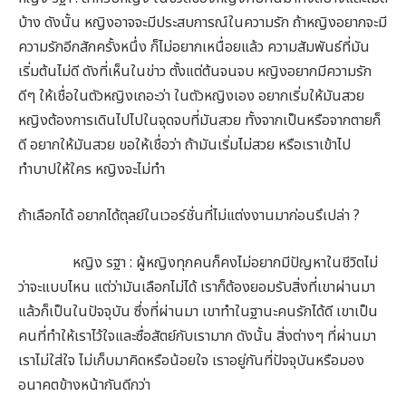
บ้าง ดังนั้น หญิงอาจจะมีประสบการณ์ในความรัก ถ้าหญิงอยากจะมี
ความรักอีกสักครั้งหนึ่ง ก็ไม่อยากเหนื่อยแล้ว ความสัมพันธ์ที่มัน
เริ่มต้นไม่ดี ดังที่เห็นในข่าว ตั้งแต่ต้นจนจบ หญิงอยากมีความรัก
ดีๆ ให้เชื่อในตัวหญิงเถอะว่า ในตัวหญิงเอง อยากเริ่มให้มันสวย
หญิงต้องการเดินไปไปในจุดจบที่มันสวย ทั้งจากเป็นหรือจากตายก็
ดี อยากให้มันสวย ขอให้เชื่อว่า ถ้ามันเริ่มไม่สวย หรือเราเข้าไป
ทำบาปให้ใคร หญิงจะไม่ทำ
ถ้าเลือกได้ อยากได้ตุลย์ในเวอร์ชั่นที่ไม่แต่งงานมาก่อนรึเปล่า ?
หญิง รฐา : ผู้หญิงทุกคนก็คงไม่อยากมีปัญหาในชีวิตไม่
ว่าจะแบบไหน แต่ว่ามันเลือกไม่ได้ เราก็ต้องยอมรับสิ่งที่เขาผ่านมา
แล้วก็เป็นในปัจจุบัน ซึ่งที่ผ่านมา เขาทำในฐานะคนรักได้ดี เขาเป็น
คนที่ทำให้เราไว้ใจและซื่อสัตย์กับเรามาก ดังนั้น สิ่งต่างๆ ที่ผ่านมา
เราไม่ใส่ใจ ไม่เก็บมาคิดหรือน้อยใจ เราอยู่กันที่ปัจจุบันหรือมอง
อนาคตข้างหน้ากันดีกว่า