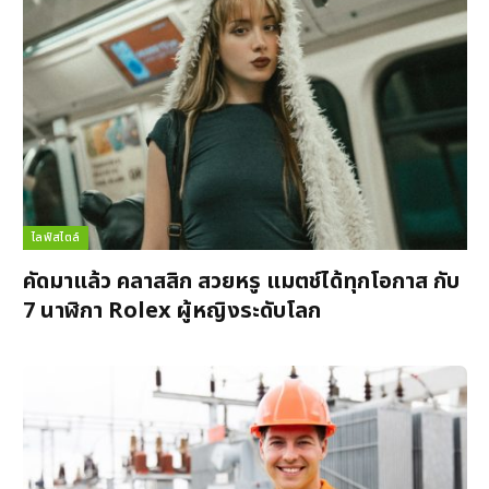
ไลฟ์สไตล์
คัดมาแล้ว คลาสสิก สวยหรู แมตช์ได้ทุกโอกาส กับ
7 นาฬิกา Rolex ผู้หญิงระดับโลก