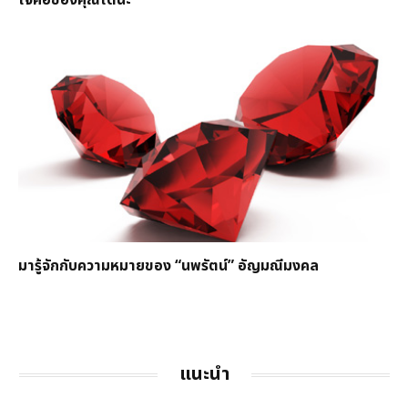
มารู้จักกับความหมายของ “นพรัตน์” อัญมณีมงคล
แนะนำ