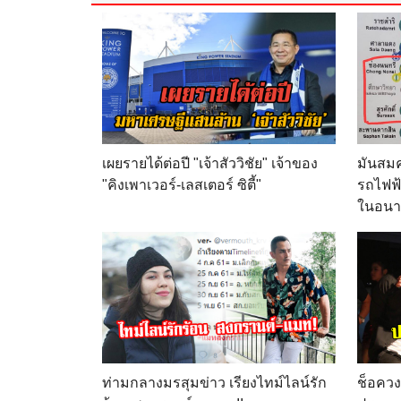
เผยรายได้ต่อปี "เจ้าสัววิชัย" เจ้าของ
มันสมค
"คิงเพาเวอร์-เลสเตอร์ ซิตี้"
รถไฟฟ้
ในอนาค
ท่ามกลางมรสุมข่าว เรียงไทม์ไลน์รัก
ช็อควงก