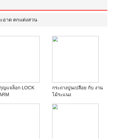
ะอาด ตกแต่งสวน
่กุญแจล็อก LOCK
กระถางปูนเปลือย กับ งาน
ARM
ไม้ระแนง
าน
b2ge
ร้าน
ร้านลุงยุทธ ปูนเปลือย
0851353971