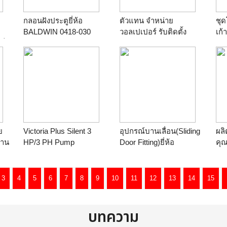
กลอนฝังประตูยี่ห้อ
ตัวแทน จำหน่าย
ชุด
BALDWIN 0418-030
วอลเปเปอร์ รับติดตั้ง
เก้
แจ็ค
ร้าน
pon231
วอลเปเปอร์ ขาย
ร้
ะ
วอลเปเปอร์ 089-2184986
วอลเปเปอร์ติดผนัง พรม
ม่าน มู่ลี่ ฯลฯ
ร้าน
Wallpaper@Home
อร์
ย
Victoria Plus Silent 3
อุปกรณ์บานเลื่อน(Sliding
ผล
้าน
HP/3 PH Pump
Door Fitting)ยี่ห้อ
คุ
ร้าน
winwinpump
HAFELE รุ่น
ทน
ย
941.20.002(จูเนียร์
ปร
สวย
120/A,Junior 120/A
เนล
3
4
5
6
7
8
9
10
11
12
13
14
15
HAWA) Made In
ร้
Switzerland
หน
ร้าน
pon231
บทความ