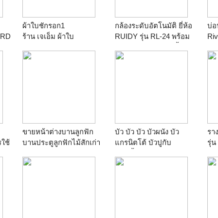
ผ้าใบชักรอก1
กล้องระดับอัตโนมัติ ยี่ห้อ
บ่อ
ARD
ร้าน
เจเอ็ม ผ้าใบ
RUIDY รุ่น RL-24 พร้อม
Riv
ไม้วัดระดับ และขาตั้งกล้อ
ร้
งอลูมิเนียมอย่างดี บริการ
ส่งฟรี
ร้าน
หจก.ปนัดดาอานันท์
ขายหน้าต่างบานลูกฟัก
บัว บัว บัว บัวผนัง บัว
ราง
ใช้
บานประตูลูกฟักไม้สักเก่า
แกรนิตโต้ บัวปูกับ
รุ่น
สนใจติดต่อคุณวัฒน์ 087-
กระเบื้องแกรนิตโต้ 087-
422
4064352
5004040
นํ้
ร้าน
ร้านรุจาภาค้าไม้เก่า
ร้าน
เคพี เซรามิค โป
ร้
รดักท์