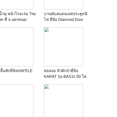
น้ำพุ หน้าโรงแรม The
บานพับสแตนเลสประตูหนี
er ที่ จ.นครพนม
ไฟ ยี่ห้อ Diamond Door
าน
วังปลาสวย
ขนาด5"x4"
ร้าน
pon231
ลิ้นชักยี่ห้อHAFELE
ท่อลอย หัวฝักบัวยี่ห้อ
KARAT รุ่น BAS11-50 โค
.25.356(ยาว35cm.รับ
รเมี่ยม
าหนัก30kg.)
ร้าน
pon231
าน
pon231