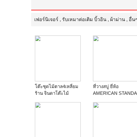
เฟอร์นิเจอร์
,
รับเหมาต่อเติม บิ้วอิน
,
ผ้าม่าน
,
อื่น
โต๊ะชุดไม้ตาล4เหลี่ยม
ที่วางสบู่ ยี่ห้อ
ร้าน
จินดาโต๊ะไม้
AMERICAN STAND
รุ่น TF-9251-WT
(ROMICA) สีขาว
ร้าน
pon231