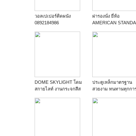
วอลเปเปอร์ติดผนัง
ฝารองนั่ง ยี่ห้อ
0892184986
AMERICAN STAND
WDWALLวอลเปเปอร์ติด
รุ่น 474000S-WT(โทนิ
ผนังราคาถูก ลาย
คนิวเวฟ)
วอลเปเปอร์ติดผนังสวยๆ
ร้าน
pon231
ร้าน
Wallpaper@Home
DOME SKYLIGHT โดม
ประตูเหล็กมาตรฐาน
สกายไลท์ งานกระจกสีส
สวยงาม ทนทานทุกการ
เตนกลาส ช่องแสง สนใจ
งาน
โทร 085-125-1800
ร้าน
Smart Choices
ร้าน
สเตนกลาส กระจก
ตบแต่ง พ่นทราย งาน
ศิลปะหัตถกรรม ของที่
ระลึก DECORATE @
HOME BY KIK 085-125-