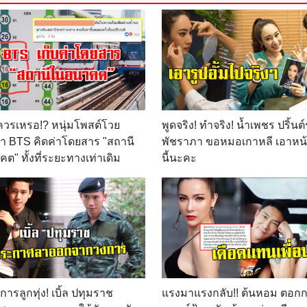
วรเหรอ!? หนุ่มโพสต์โวย
พูดจริง! ทำจริง! น้ำเพชร ปริ้นต์ร
า BTS คิดค่าโดยสาร "สถานี
พัชราภา ขอหมอเกาหลี เอาหน
ต" ทั้งที่ระยะทางเท่าเดิม
นี้นะคะ
ารลูกทุ่ง! เบิ้ล ปทุมราช
แรงมาแรงกลับ!! ต้นหอม ตอกก