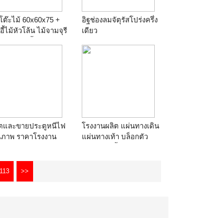
โต๊ะไม้ 60x60x75 +
อิฐช่องลมจัตุรัสโปร่งครึ่ง
าอี้ไม้หัวโล้น ไม้จามจุรี
เดียว
าน
เคที เก้าอี้ไม้
ร้าน
chaengwatanaconcrete
ิตและขายประตูหนีไฟ
โรงงานผลิต แผ่นทางเดิน
ณภาพ ราคาโรงงาน
แผ่นทางเท้า บล็อกตัว
ไฟ4ชม มีผเทสต์รับรอง
หนอน เสารั้วลวดหนาม
ะตูสแตนเลส ประตูบา
ร้าน
สยามบล็อก
ื่อนเหล็ก 0863021107
113
>>
าน
nextsteeldoor ประตู
ีไฟ 0863021104