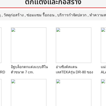
ตกแต่งและก่อสร้าง
ๆ
,
วัสดุก่อสร้าง
,
ซ่อมแซม รื้อถอน
,
บริการกำจัดปลวก
,
ทำความส
อิฐบล็อกตกแต่งแบบสีใน
อ่างซิงค์สแตน
แม
ARD
ตัวขนาด 7 cm.
เลสTEKAรุ่น DR-80 ของ
AL
ร้าน
ใหม่100%
ร้
chaengwatanaconcrete
ร้าน
pon231