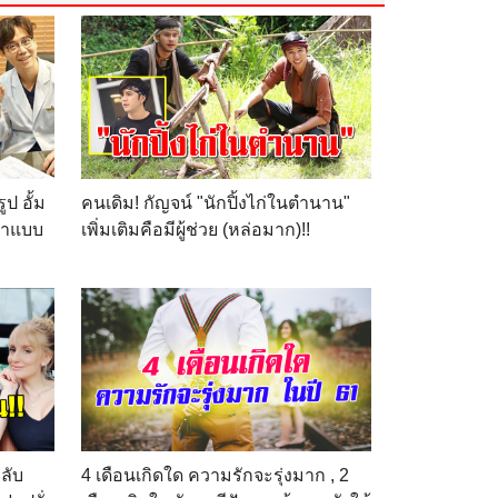
ูป อั้ม
คนเดิม! กัญจน์ "นักปิ้งไก่ในตำนาน"
้าแบบ
เพิ่มเติมคือมีผู้ช่วย (หล่อมาก)!!
ลับ
4 เดือนเกิดใด ความรักจะรุ่งมาก , 2