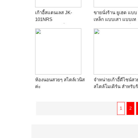
1800
เก้าอี้สแตนเลส JK-
ขายนั่งร้าน ยูเฮด แบบ
101NRS
เหล็ก แบบเสา แบบเท
ร้าน
บางพลูเครื่องครัวส
ถนน ป๊อป3.50 ยูแจ็ค 
แตนเลส Bangphlu-KE
เบส ฯลฯ ทั้งของเก่าแล
ของใหม่ราคาถูก
ค่ะTEL.คุณแพท089-
9851114, 02-1917155
ร้าน
หจก.โชติกา อินเต
กรุ๊ป
ห้องนอนสวยๆ สไตล์เวนิส
จำหน่ายเก้าอี้ดีไซน์สว
ค่ะ
สไตล์โมเดิร์น สำหรับร
ร้าน
Luxury Furniture
อาหาร ฟู้ดคอร์ท
Thailand! เฟอร์นิเจอร์หรู
ร้าน
ผู้ผลิตและจำหน่า
มากที่สุดในประเทศไทย
เฟอร์นิเจอร์ไม้ ดีไซน์
1
2
คุณภาพส่งออก