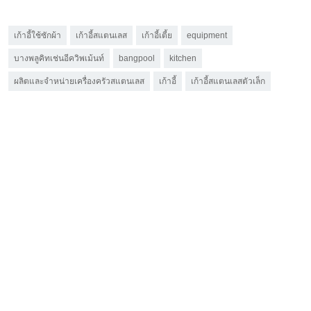
เก้าอี้ใช้ซักผ้า
เก้าอี้สแตนเลส
เก้าอี้เตี้ย
equipment
บางพลูคิทเช่นอีควิพเม้นท์
bangpool
kitchen
ผลิตและจำหน่ายเครื่องครัวสแตนเลส
เก้าอี้
เก้าอี้สแตนเลสตัวเล็ก