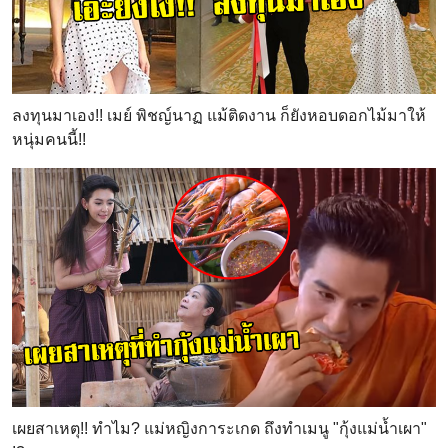
ลงทุนมาเอง!! เมย์ พิชญ์นาฏ แม้ติดงาน ก็ยังหอบดอกไม้มาให้
หนุ่มคนนี้!!
เผยสาเหตุ!! ทำไม? แม่หญิงการะเกด ถึงทำเมนู "กุ้งแม่น้ำเผา"