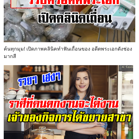
ค้นทุกมุม! เปิดภาพคลินิคทำฟันเถื่อนของ อดีตพระเอกดังช่อง
มากสี