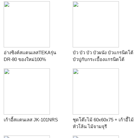
อ่างซิงค์สแตนเลสTEKAรุ่น
บัว บัว บัว บัวผนัง บัวแกรนิตโต้
DR-80 ของใหม่100%
บัวปูกับกระเบื้องแกรนิตโต้
087-5004040
เก้าอี้สแตนเลส JK-101NRS
ชุดโต๊ะไม้ 60x60x75 + เก้าอี้ไม้
หัวโล้น ไม้จามจุรี