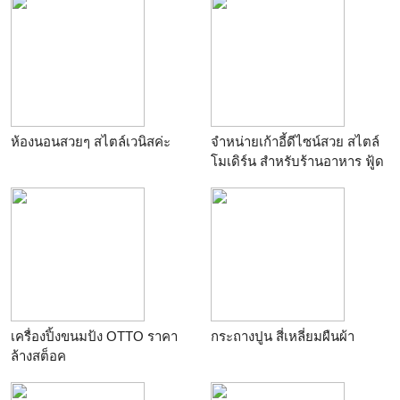
ห้องนอนสวยๆ สไตล์เวนิสค่ะ
จำหน่ายเก้าอี้ดีไซน์สวย สไตล์
โมเดิร์น สำหรับร้านอาหาร ฟู้ด
คอร์ท
เครื่องปิ้งขนมป้ง OTTO ราคา
กระถางปูน สี่เหลี่ยมผืนผ้า
ล้างสต็อค