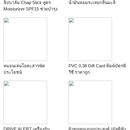
ลิปบาล์ม Chap Stick สูตร
น้ำมันหอมระเหยกลิ่นมะลิ
Moisturizer SPF15 ช่วยบำรุง
ริมฝีปากให้ชุ่มชื้น ลดริมฝีปาก
หมองคล้ำ
หมอนเล่นโยคะสารพัด
PVC 0.38 Gift Card พิมพ์บัตรพี
ประโยชน์
วีซี ราคาถูก
DRIVE ALERT เครื่องกัน
ผ้าขนหนูเอนกประสงค์ (มัลติฟัง