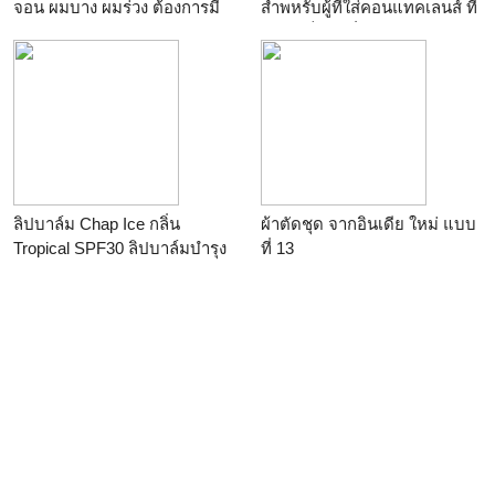
จอน ผมบาง ผมร่วง ต้องการมี
สำพหรับผู้ที่ใส่คอนแทคเลนส์ ที่
ผมหนา
ความเย็นสดชื่น ลดอาการตา
แห้ง ปวดตา ให้ดวงตาสะอาด
และทำให้เลนส์ดูใสขึ้น
ลิปบาล์ม Chap Ice กลิ่น
ผ้าตัดชุด จากอินเดีย ใหม่ แบบ
Tropical SPF30 ลิปบาล์มบำรุง
ที่ 13
ริมฝีปาก ป้องกันริมฝีปากหมอง
คล้ำ