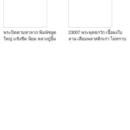
พระปิดตามหาลาภ พิมพ์ชลูด
23007 พระพุทธกวัก เนื้อผงใบ
ใหญ่ แข้งขีด นิยม หลวงปู่ยิ้ม
ลาน เลี่ยมพลาสติกเก่า ไม่ทราบ
วัดหนองบัว จังหวัดกาญจนบุรี
ที่ 9
ลงรักแดง