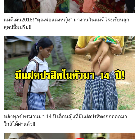
แม่ดีเด่น2018! "คุณพ่อแต่งหญิง" มางานวันแม่ที่โรงเรียนลูก
สุดปลื้มปริ่ม!!
หลังทุกข์ทรมานมา 14 ปี เด็กหญิงที่มีแฝดปรสิตงอกออกมา
ใกล้ได้ผ่าแล้ว!!