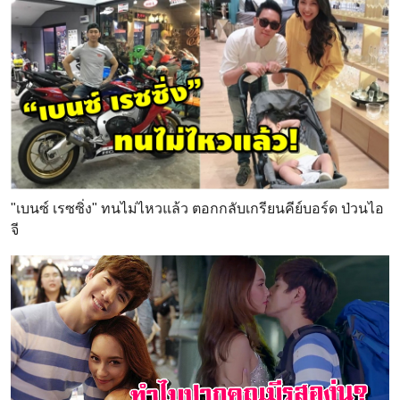
"เบนซ์ เรซซิ่ง" ทนไม่ไหวแล้ว ตอกกลับเกรียนคีย์บอร์ด ป่วนไอ
จี