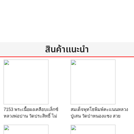
สินค้าแนะนำ
7153 พระเนื้อผงเคลือบเเล็กซ์
สมเด็จพุทโธพิมพ์คะแนนหลวง
หลวงพ่อปาน วัดประสิทธิ์ ไม่
ปู่เสน วัดป่าหนองแซง สวย
ทราบปี ขนาดความสูง 3.3
เซนติเมตร 9