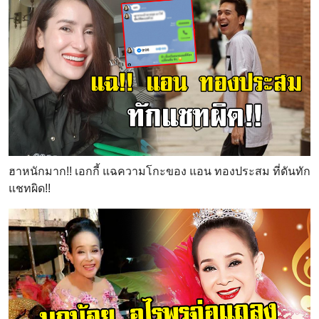
ฮาหนักมาก!! เอกกี้ แฉความโกะของ แอน ทองประสม ที่ดันทัก
แชทผิด!!