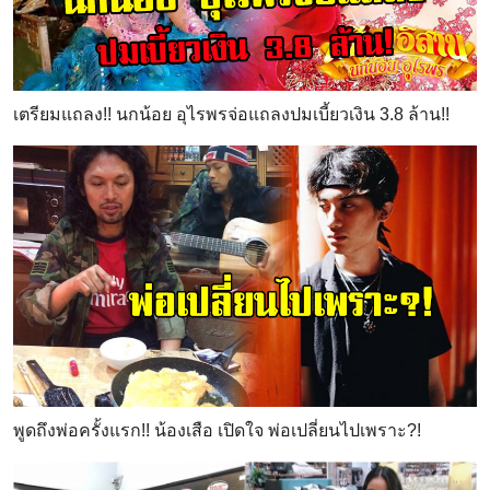
เตรียมแถลง!! นกน้อย อุไรพรจ่อแถลงปมเบี้ยวเงิน 3.8 ล้าน!!
พูดถึงพ่อครั้งแรก!! น้องเสือ เปิดใจ พ่อเปลี่ยนไปเพราะ?!