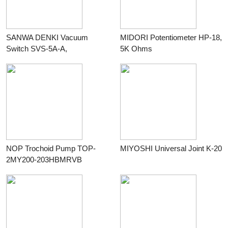
SANWA DENKI Vacuum
MIDORI Potentiometer HP-18,
Switch SVS-5A-A,
5K Ohms
ON/-0.5kPa, OFF/-1kPa,
G3/8, ZDC2
NOP Trochoid Pump TOP-
MIYOSHI Universal Joint K-20
2MY200-203HBMRVB