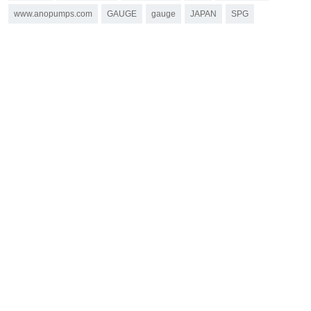
www.anopumps.com
GAUGE
gauge
JAPAN
SPG