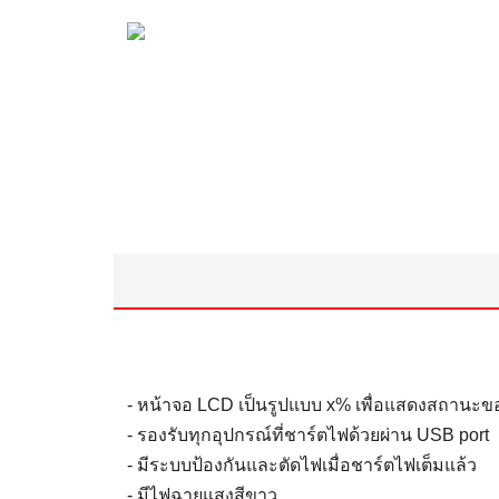
- หน้าจอ LCD เป็นรูปแบบ x% เพื่อแสดงสถานะของ
- รองรับทุกอุปกรณ์ที่ชาร์ตไฟด้วยผ่าน USB port
- มีระบบป้องกันและตัดไฟเมื่อชาร์ตไฟเต็มแล้ว
- มีไฟฉายแสงสีขาว