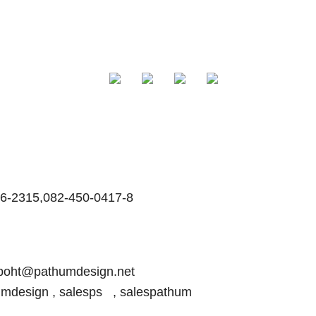
96-2315,082-450-0417-8
upoht@pathumdesign.net
thumdesign , salesps , salespathum