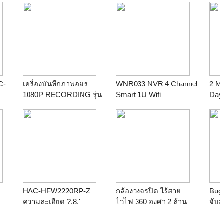
C-
เครื่องบันทึกภาพอมร
WNR033 NVR 4 Channel
2 M
1080P RECORDING รุ่น
Smart 1U Wifi
Day
HCVR5104HS-A3 ราคา
(Op
3,100.-
Dyn
foc
Cal
HAC-HFW2220RP-Z
กล้องวงจรปิด ไร้สาย
Bug
ความละเอียด ?.8.'
ไวไฟ 360 องศา 2 ล้าน
จั
2.4Megapixel CMOS
พิกเซล ราคาถูก โทร.083-
GP