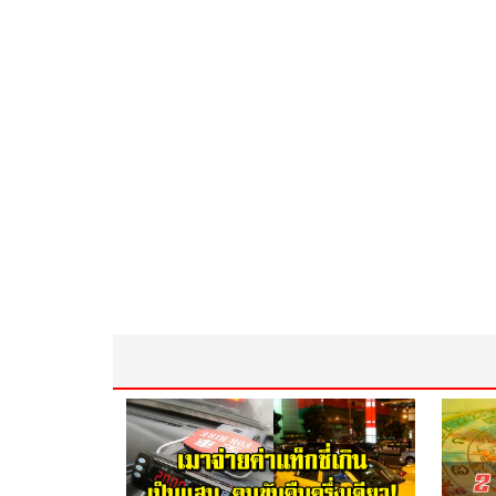
1/4' Super HAD CCD II