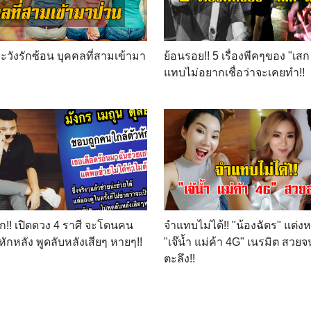
ระวังรักซ้อน บุคคลที่สามเข้ามา
ย้อนรอย!! 5 เรื่องพีคๆของ "เส
แทบไม่อยากเชื่อว่าจะเคยทำ!!
ก!! เปิดดวง 4 ราศี จะโดนคน
จำแทบไม่ได้!! "น้องฉัตร" แต่งห
หักหลัง พูดลับหลังเสียๆ หายๆ!!
"เจ๊น้ำ แม่ค้า 4G" เนรมิต สวยจ
ตะลึง!!