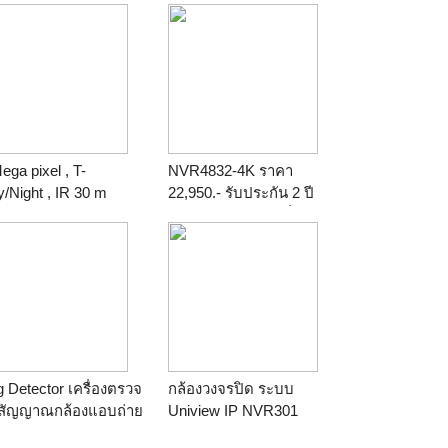
ega pixel , T-
NVR4832-4K ราคา
/Night , IR 30 m
22,950.- รับประกัน 2 ปี
tional) , Super
ไม่รวมภาษีมูลค่าเพิ่ม 7%
amic , Auto back
us , VIQS , HLC ราคา
l
 Detector เครื่องตรวจ
กล้องวงจรปิด ระบบ
บสัญญาณกล้องแอบถ่าย
Uniview IP NVR301
S ติดรถ
-04B-P4 รับประกัน 2ปี