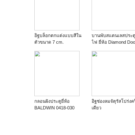
อิฐบล็อกตกแต่งแบบสีใน
บานพับสแตนเลสประตู
ตัวขนาด 7 cm.
ไฟ ยี่ห้อ Diamond Doo
ขนาด5"x4"
กลอนฝังประตูยี่ห้อ
อิฐช่องลมจัตุรัสโปร่งครึ
BALDWIN 0418-030
เดียว