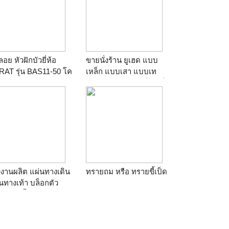
ลอย หัวฝักบัวยี่ห้อ
ขายนั่งร้าน ยูเฮด แบบ
RAT รุ่น BAS11-50 โค
เหล็ก แบบเสา แบบเท
ี่ยม
ถนน ป๊อป3.50 ยูแจ็ค แจ็ค
เบส ฯลฯ ทั้งของเก่าและ
ของใหม่ราคาถูก
ค่ะTEL.คุณแพท089-
9851114, 02-1917155
งานผลิต แผ่นทางเดิน
ทรายถม หรือ ทรายขี้เป็ด
นทางเท้า บล็อกตัว
อน เสารั้วลวดหนาม