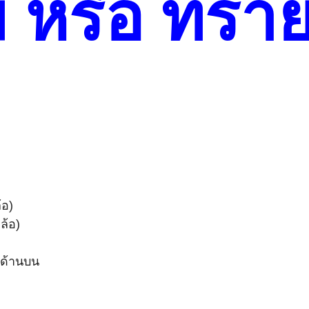
หรือ ทรายข
้อ)
0
ล้อ)
" ด้านบน