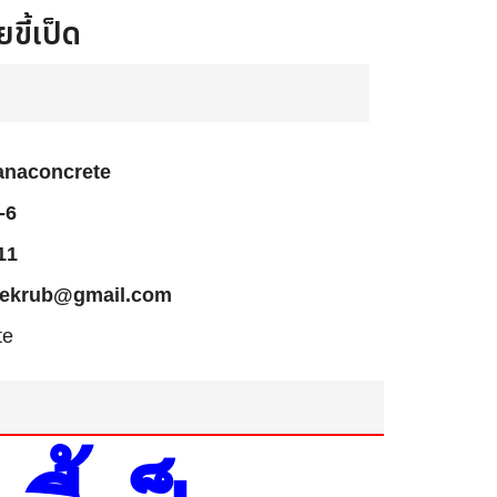
ี้เป็ด
anaconcrete
-6
11
cekrub@gmail.com
te