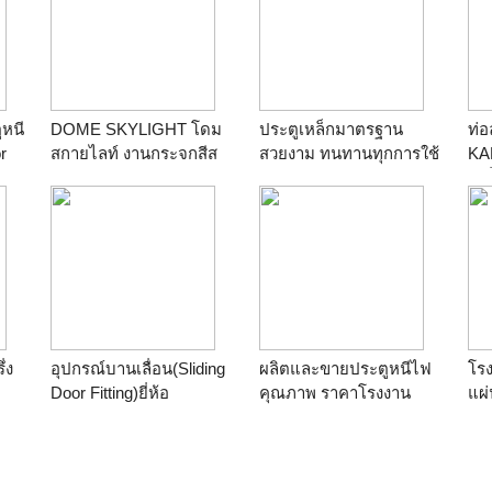
หนี
DOME SKYLIGHT โดม
ประตูเหล็กมาตรฐาน
ท่อ
r
สกายไลท์ งานกระจกสีส
สวยงาม ทนทานทุกการใช้
KA
เตนกลาส ช่องแสง สนใจ
งาน
รเม
โทร 085-125-1800
่ง
อุปกรณ์บานเลื่อน(Sliding
ผลิตและขายประตูหนีไฟ
โรง
Door Fitting)ยี่ห้อ
คุณภาพ ราคาโรงงาน
แผ่
HAFELE รุ่น
ทนไฟ4ชม มีผเทสต์รับรอง
หน
941.20.002(จูเนียร์
ประตูสแตนเลส ประตูบา
120/A,Junior 120/A
เนลื่อนเหล็ก 0863021107
HAWA) Made In