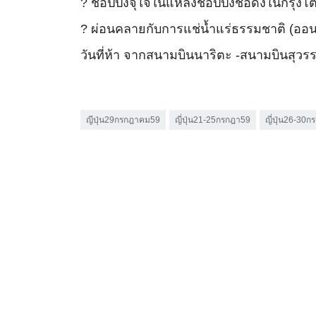
? ช้อปปิ้งจุใจในแหล่งช้อปปิ้งชื่อดังในกรุง
? ผ่อนคลายกับการแช่น้ำแร่ธรรมชาติ (ออน
วันที่ห้า จากสนามบินนาริตะ -สนามบินสุวรร
ญีปุ่น29กรกฎาคม59
ญี่ปุ่น21-25กรกฎา59
ญี่ปุ่น26-30