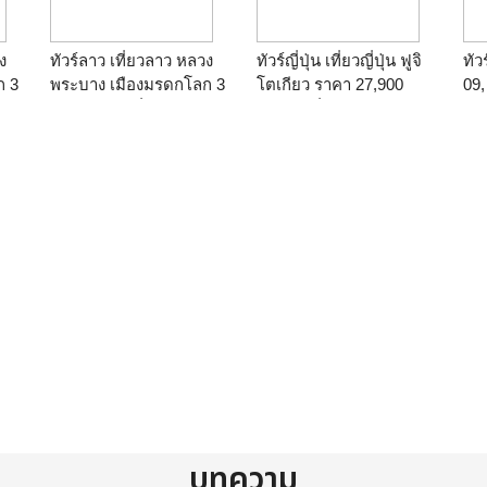
ง
ทัวร์ลาว เที่ยวลาว หลวง
ทัวร์ญี่ปุ่น เที่ยวญี่ปุ่น ฟูจิ
ทัวร
ก 3
พระบาง เมืองมรดกโลก 3
โตเกียว ราคา 27,900
09,
19-
วัน 2 คืน วันที่: 29-31 ก.ค.
บาท วันที่ 29 มิถุนายน - 3
กร
า
59 ราคา 13,900 บาท โดย
กรกฎาคม 59 5 วัน 3 คืน
รา
าร
สายการบินบางกอกแอร์
โดยสายการบินแอร์เอเชีย
ภูเ
G
เวย์ PG
เอ็กซ์ (XJ)
โน
ฮาโ
บทความ