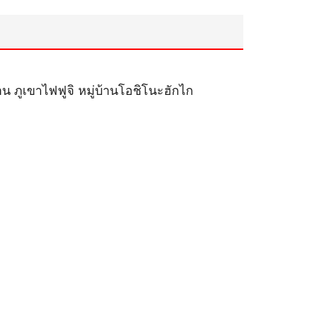
าน ภูเขาไฟฟูจิ หมู่บ้านโอชิโนะฮักไก