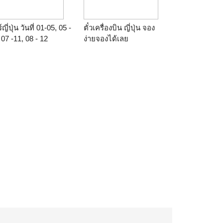
์ญี่ปุ่น วันที่ 01-05, 05 -
ตั๋วเครื่องบิน ญี่ปุ่น จอง
 07 -11, 08 - 12
ง่ายจองได้เลย
กฎาคม 2559/2016
คา 36,900.-บาท ชม
ขาไฟฟูจิ หมู่บ้านโอชิ
ะฮักไก ทะเลสาบอาชิ
กเน่