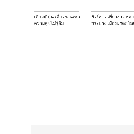
เทียวญี่ปุ่น เที่ยวออนเซน
ทัวร์ลาว เที่ยวลาว หลว
ความสุขไม่รู้ลืม
พระบาง เมืองมรดกโล
วัน 2 คืน วันที่: 05-07 
21 26-28 ส.ค. 59 ราค
13,900 บาท โดยสายก
บินบางกอกแอร์เวย์ P