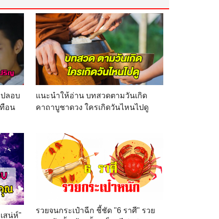
่าปลอบ
แนะนำให้อ่าน บทสวดตามวันเกิด
เทือน
คาถาบูชาดวง ใครเกิดวันไหนไปดู
รวยจนกระเป๋าฉีก ชี้ชัด "6 ราศี" รวย
สน่ห์"