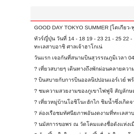
GOOD DAY TOKYO SUMMER [โตเกียว-ฟูจิ]
ทัวร์ญี่ปุ่น วันที่ 14 - 18 19 - 23 21 - 2
ทะเลสาบอาชิ ศาลเจ้าฮาโกเน่
วันแรก เจอกันที่สนามบินสุวรรณภูมิเวลา 04
? เที่ยวสบายๆ เดินทางถึงพักผ่อนคลายความเ
? บินสบายกับการบินออลนิปปอนแอร์เวย์ พ
? ชมความสวยงามของภูเขาไฟฟูจิ สัญลักษณ์ข
? เที่ยวหมู่บ้านโอชิโนะฮักไก ชิมน้ำซึ่ง
? ล่องเรือชมทัศนียภาพอันงดงามที่ทะเลส
? นมัสการขอพร ณ วัดโคมแดงชื่อดังแห่งเมื