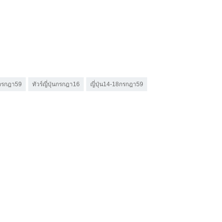
3กรกฎา59
ทัวร์ญี่ปุ่นกรกฎา16
ญี่ปุ่น14-18กรกฎา59