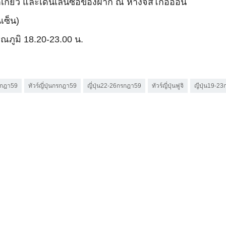
โตเกียว และเดินเล่นซื้อของฝาก ณ ห้างจัสโก้อิออน
เซ็น)
ณภูมิ 18.20-23.00 น.
กรกฎา59
ทัวร์ญี่ปุ่นกรกฎา59
ญี่ปุ่น22-26กรกฎา59
ทัวร์ญี่ปุ่นฟูจิ
ญีปุ่น19-2