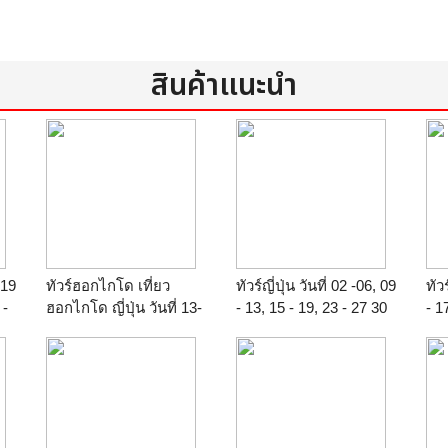
สินค้าแนะนำ
 19
ทัวร์ฮอกไกโด เที่ยว
ทัวร์ญี่ปุ่น วันที่ 02 -06, 09
ทัวร
 -
ฮอกไกโด ญี่ปุ่น วันที่ 13-
- 13, 15 - 19, 23 - 27 30
- 1
18 กรกฎาคม 59 6 วัน 4
มิถุนายน 2559/2016 ราคา
29 
0.-
คืน โดยการบินไทย TG
37,900 บาท/ท่าน ฟูจิ
255
ทะเลสาบฮามานะ เมือง
บาท
โตเกียว
วา
เมื