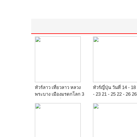
ทัวร์ลาว เที่ยวลาว หลวง
ทัวร์ญี่ปุ่น วันที่ 14 - 18
พระบาง เมืองมรดกโลก 3
- 23 21 - 25 22 - 26 26
วัน 2 คืน วันที่: 12-14 ส.ค.
30 29 กรกฎาคม
59 ราคา 14,900 บาท โดย
2559/2016 ราคา38,90
สายการบินบางกอกแอร์
บาท/ท่าน ภูเขาไฟฟูจิ
เวย์ PG
หมู่บ้านโอชิโนะฮักไก
ทะเลสาบอาชิ