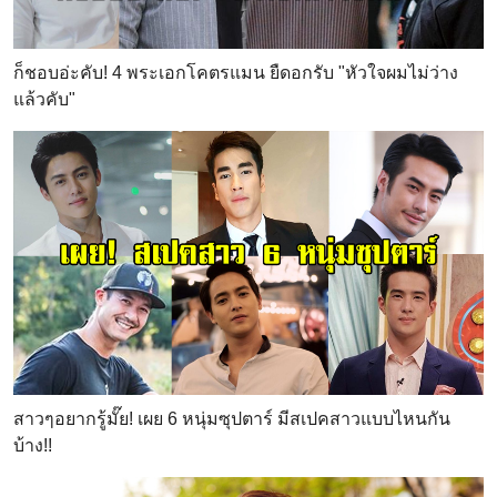
ก็ชอบอ่ะคับ! 4 พระเอกโคตรแมน ยืดอกรับ "หัวใจผมไม่ว่าง
แล้วคับ"
สาวๆอยากรู้มั๊ย! เผย 6 หนุ่มซุปตาร์ มีสเปคสาวแบบไหนกัน
บ้าง!!