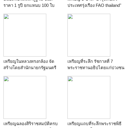
ราคา 1 รูปี ยกแหนบ 100 ใบ
ประเทศรุ่งเรือง FAO thailand"
สภาพใหม่สด UNC
ปี พ.ศ.2515
เหรียญในหลวงทรงกล้อง จัด
เหรียญที่ระลึก รัชกาลที่ 7
สร้างโดยสำนักนายกรัฐมนตรี
พระราชทานอธิปไตยแก่ปวงชน
ปีพ.ศ.2542 "เหรียญลงยาสี
ชาวไทย (พ.ศ.2523)
เหลือง"
เหรียญฉลองสิริราชสมบัติครบ
เหรียญแถบที่ระลึกพระราชพิธี