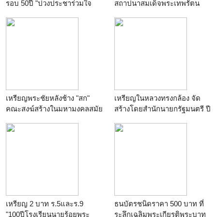
รอบ 50ปี "ปวงประชาร่วมใจ
สถาปนาสมเด็จพระเทพรัตน
บริจาคโลหิต ปี2538"
ราชสุดาสยามบรมราชกุมารี
๕ธ.ค.๒๐
เหรียญพระชัยหลังช้าง "สก"
เหรียญในหลวงทรงกล้อง จัด
คณะสงฆ์สร้างในมหามงคลสมัย
สร้างโดยสำนักนายกรัฐมนตรี ปี
ครบ ๕รอบ
พ.ศ.2542 "เหรียญลงยา
สีน้ำเงิน"
เหรียญ 2 บาท ร.5และร.9
ธนบัตรชนิดราคา 500 บาท ที่
"100ปีโรงเรียนนายร้อยพระ
ระลึกเฉลิมพระเกียรติพระบาท