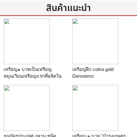
สินค้าแนะนำ
เหรียญ๑ บาทเป็นเหรียญ
เหรียญฝึก cobra gold
หมุนเวียนเหรียญแรกที่ผลิตใน
Geronemo
รัชกาลที่๙ ปี2500 มีส่วนผสม
เงิน3%
ธนบัตรประเทศ ภูฐาน ชนิด
เหรียญ ๑ บาท "บำรุงเกษตร