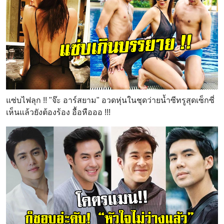
แซ่บไฟลุก !! "จ๊ะ อาร์สยาม" อวดหุ่นในชุดว่ายน้ำซีทรูสุดเซ็กซี่
เห็นแล้วยังต้องร้อง อื้อหือออ !!!