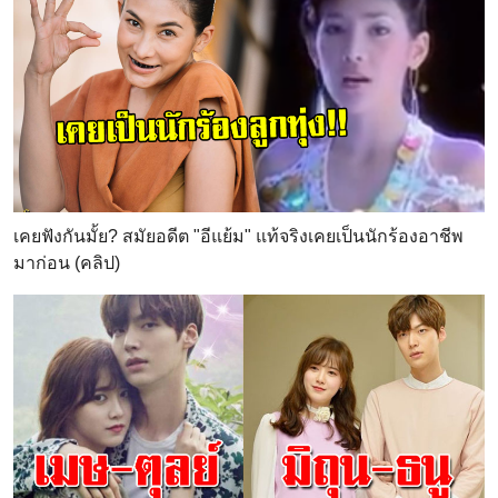
เคยฟังกันมั้ย? สมัยอดีต "อีแย้ม" แท้จริงเคยเป็นนักร้องอาชีพ
มาก่อน (คลิป)