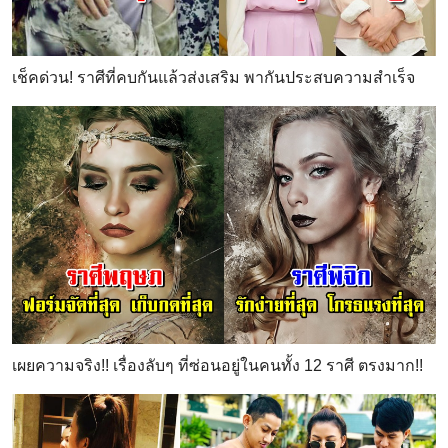
เช็คด่วน! ราศีที่คบกันแล้วส่งเสริม พากันประสบความสำเร็จ
เผยความจริง!! เรื่องลับๆ ที่ซ่อนอยู่ในคนทั้ง 12 ราศี ตรงมาก!!