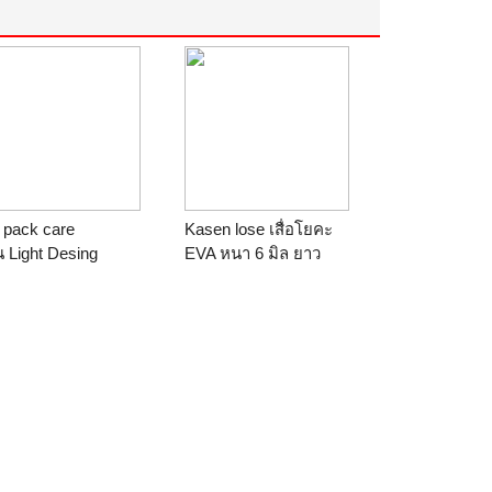
 pack care
Kasen lose เสื่อโยคะ
าน
Light Desing
EVA หนา 6 มิล ยาว
175กว้าง65 (สีแดง)
ร้าน
Light Desing