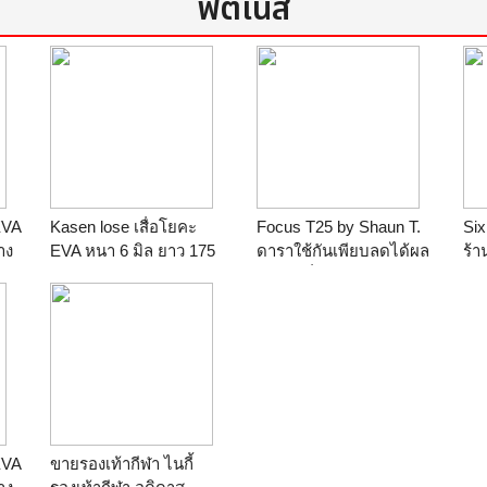
ฟิตเนส
EVA
Kasen lose เสื่อโยคะ
Focus T25 by Shaun T.
Six
าง
EVA หนา 6 มิล ยาว 175
ดาราใช้กันเพียบลดได้ผล
ร้
ราคา
กว้าง65(สีชมพู)
จริงฮิตทั่วโลก (9 DVDs
ร้าน
Light Desing
Workout + 1 Bonus
Workout + Free 1
Guidebook)
ร้าน
Smileladymall.com
EVA
ขายรองเท้ากีฬา ไนกี้