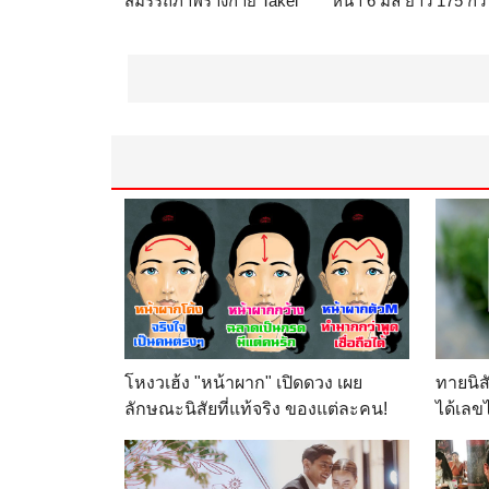
สมรรถภาพร่างกาย Takei
หนา 6 มิล ยาว 175 กว้
T.K.K. ผลิตภัณฑ์ของ
65 หนัก 0.5 (สีฟ้า) รา
ประเทศญี่ปุ่น ทุกรุ่น ทั้ง
เพียง 335 บาท
ปลีกและส่งราคาพิเศษ
ร้าน
Light Desing
โทร 084 643 7222
ร้าน
OFFICESMILES
โหงวเฮ้ง "หน้าผาก" เปิดดวง เผย
ทายนิส
ลักษณะนิสัยที่แท้จริง ของแต่ละคน!
ได้เลข