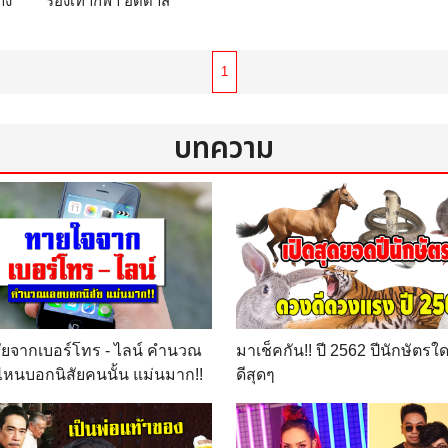
าง
รองเท้ากีฬา อดิดาส
คา
รองเท้ากีฬา asics รองเท้า
กีฬา พูม่า รองเท้ากีฬา มิต
ซูโน่ และอีกมากมาย ขาย
1
รองเท้าฟิตเนส ลดน้ำหนัก
ลดความอ้วน
ร้าน
บทความ
www.you.weloveshoppin
g
ัยจากเบอร์โทร - ไลน์ คำนวณ
มาเช็คกัน!! ปี 2562 ปีนักษัตร
ไหนบอกนิสัยคนนั้น แม่นมาก!!
ดีสุดๆ