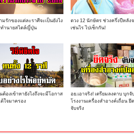
มรักของแต่ละราศีจะเป็นยังไง
ดวง 12 นักษัตร ช่วงครึ่งปีหลัง
ำนายสไตล์ญี่ปุ่น
เช่นไร ไปเช็กกัน!
นต้องเข้าหายังไงถึงจะมีโอกาส
อย.เอาจริง! เตรียมลงดาบ บุกจั
 ได้ใจมาครอง
โรงงานเครื่องสำอางค์เถื่อน ยึด
จับจริง