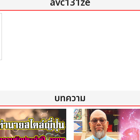
avc131ze
บทความ