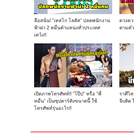
ลือสนั่น! "เทสโก โลตัส" ปลดพนักงาน
ดวงควา
ฟ้าผ่า 2 หมื่นตำแหน่งทั่วประเทศ
ตามคำท
เคว้ง!!
เปิดภาพโทรศัพท์!! "โป๊ป" หรือ "พี่
ราศีไห
หมื่น" เป็นซุปตาร์ดังขนาดนี้ ใช้
จีบติด
โทรศัพท์รุ่นอะไร!!