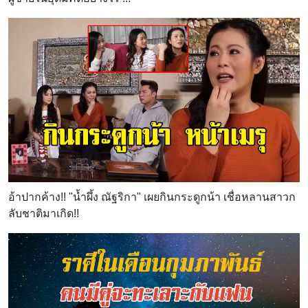
อ้าปากค้าง!! "น้ำผึ้ง ณัฐริกา" เผยกินกระดูกน้า เชื่อหลานสาวก
ลับชาติมาเกิด!!