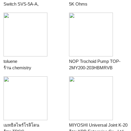
Switch SVS-5A-A,
5K Ohms
ON/-0.5kPa, OFF/-1kPa,
ร้าน
KPB Enterprise Co., Ltd.
G3/8, ZDC2
ร้าน
KPB Enterprise Co., Ltd.
toluene
NOP Trochoid Pump TOP-
ร้าน
chemistry
2MY200-203HBMRVB
ร้าน
KPB Enterprise Co., Ltd.
เมทธิลไพร์โรลิโดน
MIYOSHI Universal Joint K-20