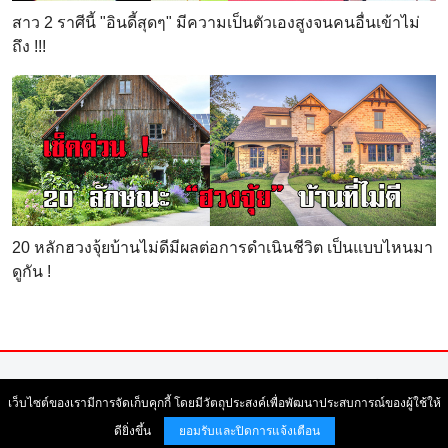
สาว 2 ราศีนี้ "อินดี้สุดๆ" มีความเป็นตัวเองสูงจนคนอื่นเข้าไม่
ถึง !!!
20 หลักฮวงจุ้ยบ้านไม่ดีมีผลต่อการดำเนินชีวิต เป็นแบบไหนมา
ดูกัน !
© Copyright 2004-2026 All right reserved. สงวนลิขสิทธิ์ ตามพระ
เว็บไซต์ของเรามีการจัดเก็บคุกกี้ โดยมีวัตถุประสงค์เพื่อพัฒนาประสบการณ์ของผู้ใช้ให้
ราชบัญญัติลิขสิทธิ์ พ.ศ. 2537 |
ข้อตกลงและเงื่อนไขการใช้บริการ
เว็บไซต์
ดียิ่งขึ้น
ยอมรับและปิดการแจ้งเตือน