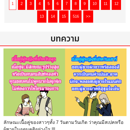
ร้าน
ศูนย์รวม หัวฉีดน้ำ ที่มีมาก
1
2
3
4
5
6
7
8
9
10
11
12
ที่สุดในประเทศไทย
13
14
15
516
>>
บทความ
ลักษณะเนื้อคู่ของสาวๆทั้ง 7 วันตามวันเกิด ว่าคุณมีสเปคหรือ
ผู้ชายในอุดมคติอย่างไร !!!