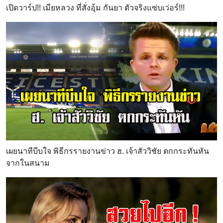
เปิดวาร์ป!! เมียหลวง ที่สั่งอุ้ม กันยา ตัวจริงแซ่บเว่อร์!!!
เผยนาทีบีบใจ พิธีกรรายงานข่าว ฮ. เจ้าสัววิชัย ตกกระทันหัน
จากในสนาม