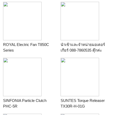
โลหะทุกชนิด ทำความสะอาด
ขัดเงา สูตรครีม ใช้ได้กับโลหะ
ทุกชนิด เช่น สแตนเลส ทอง
เหลือง ทองแดง อลูมิเนียม
ทำให้ผิวโลหะที่ขัดแล้วดูใส เงา
วาว ช่วยป้องกันสนิม
ร้าน
SURFACE&LPS
ROYAL Electric Fan T850C
นำเข้าและจำหน่ายมอเตอร์
Series
เกียร์ 088-7860535 ตุ๊กค่ะ
ร้าน
KPB Enterprise Co., Ltd.
ร้าน
ฟอร์จูน เมคคานิคมอเตอร์
แอนด์ ซ
SINFONIA Particle Clutch
SUNTES Torque Releaser
PHC-5R
TX30R-H-01G
ร้าน
KPB Enterprise Co., Ltd.
ร้าน
KPB Enterprise Co., Ltd.