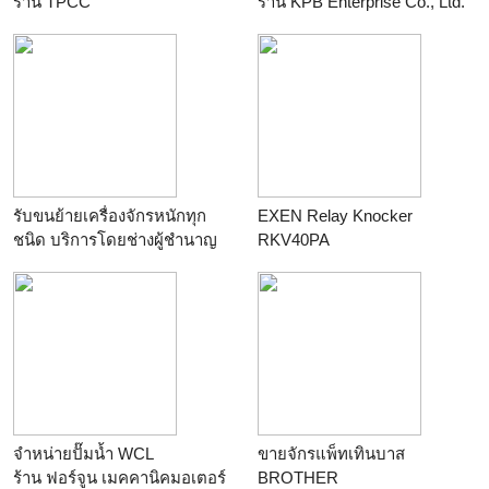
ร้าน
TPCC
ร้าน
KPB Enterprise Co., Ltd.
รับขนย้ายเครื่องจักรหนักทุก
EXEN Relay Knocker
ชนิด บริการโดยช่างผู้ชำนาญ
RKV40PA
งาน
ร้าน
KPB Enterprise Co., Ltd.
ร้าน
kanyalak supply &
service
จำหน่ายปั๊มน้ำ WCL
ขายจักรแพ็ทเทินบาส
ร้าน
ฟอร์จูน เมคคานิคมอเตอร์
BROTHER