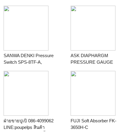
แอนด์ ซ
ร้าน
ร้านสมชายจักร
อุตสาหกรรม
SANWA DENKI Pressure
ASK DIAPHARGM
Switch SPS-8TF-A,
PRESSURE GAUGE
ON/0.04MPa, OFF/0.03MPa,
ร้าน
ANO EQUIPMENT AND
G1/4, ZDC2
SUPPLY
ร้าน
KPB Enterprise Co., Ltd.
ฝ่ายขายปูเป้ 086-4099062
FUJI Soft Absorber FK-
LINE:poupelps สินค้า
3650H-C
AUTOSOL ครีมและน้ำยาขัด
ร้าน
KPB Enterprise Co., Ltd.