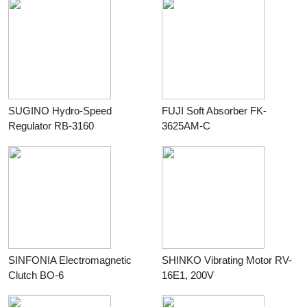
SUGINO Hydro-Speed
FUJI Soft Absorber FK-
Regulator RB-3160
3625AM-C
ร้าน
KPB Enterprise Co., Ltd.
ร้าน
KPB Enterprise Co., Ltd.
SINFONIA Electromagnetic
SHINKO Vibrating Motor RV-
Clutch BO-6
16E1, 200V
ร้าน
KPB Enterprise Co., Ltd.
ร้าน
KPB Enterprise Co., Ltd.